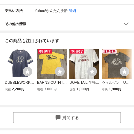
支払い方法
Yahoo!かんたん決済
詳細
その他の情報
この商品も注目されています
本日終了
本日終了
送料無料
DUBBLEWORKS
BARNS OUTFITT
DOVE TAIL 半袖T
ウィルソン USA
ダブルワークス 日
ERS バーンズアウ
シャツ
製半袖Tシャツ
2,200
3,000
1,000
1,980
現在
円
現在
円
現在
円
即決
円
本製 半袖 Tシャツ
トフィッターズ
S ネイビー系 メン
半袖プリントTシ
ズ
ャツ イエロー
Sサイズ made in
USA
質問する