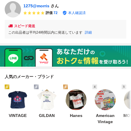
1275@morris
さん
評価
72
本人確認済
スピード発送
この出品者は平均24時間以内に発送しています
詳細
人気のメーカー・ブランド
1
2
3
4
5
VINTAGE
GILDAN
Hanes
American
MOV
Vintage