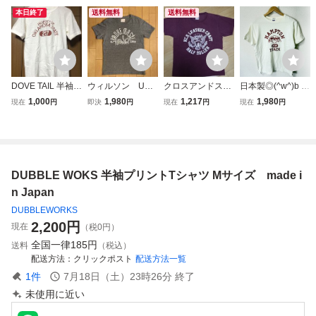
本日終了
送料無料
送料無料
DOVE TAIL 半袖T
ウィルソン USA
クロスアンドステ
日本製◎(^w^)b D
シャツ
製半袖Tシャツ
ッチ 半袖Tシャツ
OUBLE WORKS×
1,000
1,980
1,217
1,980
現在
円
即決
円
現在
円
現在
円
メンズM(C88-96)
matsuya ダブルワ
ボルドー系 文字・
ークス×マツヤ ク
イラスト柄 コット
ルーネック 半袖T
ン100% タウンユ
シャツ コットン
ース 送料無料
綿100% ホワイト
DUBBLE WOKS 半袖プリントTシャツ Mサイズ made i
白 M/OY18350YY
n Japan
DUBBLEWORKS
2,200
円
現在
（税0円）
全国一律
185円
送料
（税込）
配送方法
クリックポスト
配送方法一覧
1
件
7月18日（土）23時26分
終了
未使用に近い