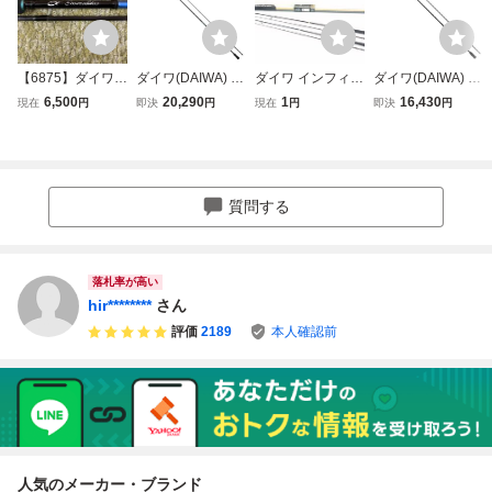
【6875】ダイワ
ダイワ(DAIWA) エ
ダイワ インフィー
ダイワ(DAIWA) エ
EmeraLdas X83
ギングロッド EM
トX’ EG79L・ルア
ギングロッド エン
6,500
20,290
1
16,430
現在
円
即決
円
現在
円
即決
円
ML エメラルダ
ERALDAS X(エメ
ーニスト エギング
トリーモデル エギ
ス エギングロッ
ラルダス X) アウ
83ML 計2点 エギ
ングX 83M/83ML/
ド 釣り道具
トガイド/インター
ングロッドセット
86M/86ML (2022
ライン 各種 (202si
年モデ-YA02
質問する
落札率が高い
hir********
さん
評価
2189
本人確認前
人気のメーカー・ブランド