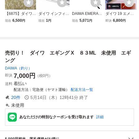
【6875】ダイワ
ダイワ インフィー
DAIWA EMERAL
ダイワ 19 エメラ
EmeraLdas X83
トX’ EG79L・ルア
DAS X 83MH エギ
ルダス X 86M ス
6,500
1
5,071
6,800
現在
円
現在
円
現在
円
即決
円
ML エメラルダ
ーニスト エギング
ングロッド 釣り竿
ピニングロッド 2
ス エギングロッ
83ML 計2点 エギ
ロッド ダイワ 中
ピース DAIWA EM
ド 釣り道具
ングロッドセット
古 M11475919
ERALDAS エギン
グ アオリイカ コ
ウイカ 等
売切り！ ダイワ エギング X ８３ML 未使用 エギ
ング
DAIWA（釣り）
7,000
円
即決
（税0円）
着払い
送料
配送方法
宅急便（ヤマト運輸）
配送方法一覧
20
件
5月14日（木）12時41分
終了
未使用
あなただけの特別なクーポンを受け取れます
詳細
5,000円相当、落札価格がお得に