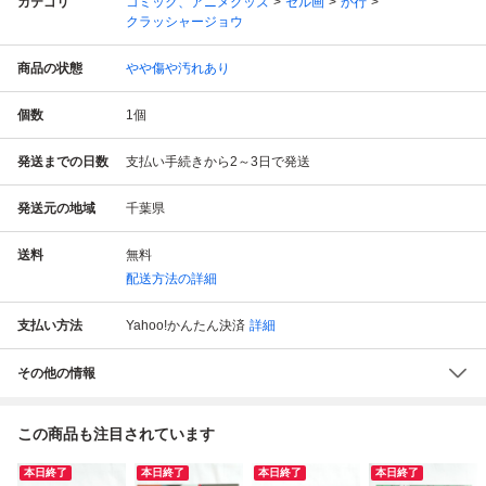
カテゴリ
コミック、アニメグッズ
セル画
か行
クラッシャージョウ
商品の状態
やや傷や汚れあり
個数
1
個
発送までの日数
支払い手続きから2～3日で発送
発送元の地域
千葉県
送料
無料
配送方法の詳細
支払い方法
Yahoo!かんたん決済
詳細
その他の情報
この商品も注目されています
本日終了
本日終了
本日終了
本日終了