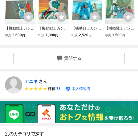
【機動戦士ガンダ
【機動戦士ガンダ
【機動戦士ガンダ
【機動戦士ガンダ
ム】 当時物 背景
ム】 当時物 背景
ム】 当時物 背景
ム】 当時物 背景
3,600
1,000
2,520
1,500
即決
円
即決
円
即決
円
即決
円
付き 複製セル画/
付き 複製セル画/
付き 複製セル画/
付き 複製セル画/
安彦良和/ガンダム
安彦良和/アムロ・
安彦良和/ザク グ
安彦良和/シャア/
発進
レイ ④
フ
アムロ
質問する
アニキ
さん
評価
73
本人確認済
別のカテゴリで探す