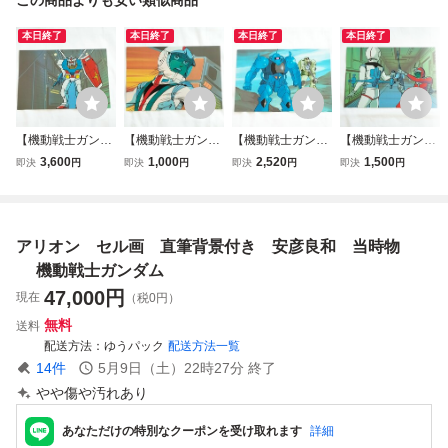
本日終了
本日終了
本日終了
本日終了
【機動戦士ガンダ
【機動戦士ガンダ
【機動戦士ガンダ
【機動戦士ガンダ
ム】 当時物 背景
ム】 当時物 背景
ム】 当時物 背景
ム】 当時物 背景
3,600
1,000
2,520
1,500
即決
円
即決
円
即決
円
即決
円
付き 複製セル画/
付き 複製セル画/
付き 複製セル画/
付き 複製セル画/
安彦良和/ガンダム
安彦良和/アムロ・
安彦良和/ザク グ
安彦良和/シャア/
発進
レイ ④
フ
アムロ
アリオン セル画 直筆背景付き 安彦良和 当時物
機動戦士ガンダム
47,000
円
現在
（税0円）
無料
送料
配送方法
ゆうパック
配送方法一覧
14
件
5月9日（土）22時27分
終了
やや傷や汚れあり
あなただけの特別なクーポンを受け取れます
詳細