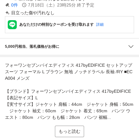
0
件
7月18日（土）23時25分
終了予定
目立った傷や汚れなし
あなただけの特別なクーポンを受け取れます
詳細
5,000円相当、落札価格がお得に
フォーワンセブンバイエディフィス 417byEDIFICE セットアップ
スーツ フォーマル L ブラウン 無地 ノッチドラペル 長袖 /RY ■EC
A004 メンズ
【ブランド】フォーワンセブンバイエディフィス 417byEDIFICE
【表記サイズ】L
【実寸サイズ】ジャケット 肩幅：44cm ジャケット 身幅：50cm
ジャケット 袖丈：60cm ジャケット 着丈：69cm パンツ ウ
エスト：80cm パンツ もも幅：28cm パンツ 裾幅...
もっと読む