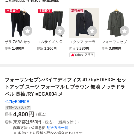
本日終了
本日終了
送料無料
ザラ ZARA セット
コムサイズム CO
エクシア テーラー
フォーワンセブン
アップ スーツ ウ
MME CA ISM スー
ドジャケット ピー
バイエディフィス
1,400
1,200
3,380
3,800
即決
円
即決
円
即決
円
即決
円
ール 164 ネイビー
ツ フォーマル ウ
クドラペル 長袖
417byEDIFICE チ
Yahoo!フリマ
無地 ノッチドラペ
ール L 黒 ブラック
無地 L 黒 フォーマ
ェスターコート上
ル 長袖 /MX ■GY7
ストライプ柄 ノッ
ル
着 S チャコールグ
4 キッズ
チドラペル 長袖 /
レー 無地 ノッチ
NP ■ECA003 メン
ドラペル 長袖 /RY
フォーワンセブンバイエディフィス 417byEDIFICE セッ
ズ
■GY70 メンズ
トアップ スーツ フォーマル L ブラウン 無地 ノッチドラ
ペル 長袖 /RY ■ECA004 メ
417byEDIFICE
年間ベストストア
4,800
円
価格
（税込）
東京都は
950円
送料
（税込）（離島を除く）
配送方法
佐川急便
配送方法一覧
条件により送料が異なる場合があります