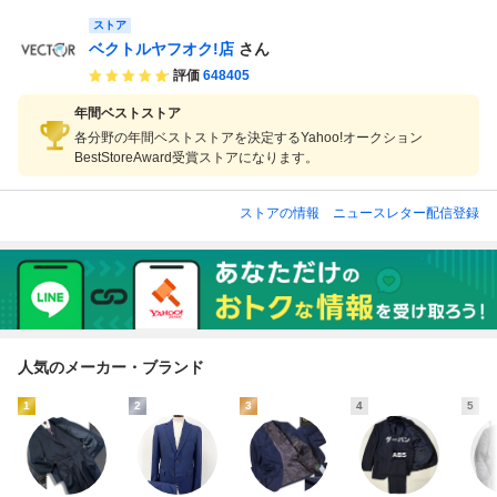
ストア
ベクトルヤフオク!店
さん
評価
648405
年間ベストストア
各分野の年間ベストストアを決定するYahoo!オークション
BestStoreAward受賞ストアになります。
ストアの情報
ニュースレター配信登録
人気のメーカー・ブランド
1
2
3
4
5