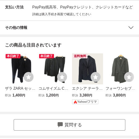
支払い方法
PayPay残高等、PayPayクレジット、クレジットカードなど
詳細は購入手続き画面で確認してください
その他の情報
この商品も注目されています
本日終了
本日終了
送料無料
ザラ ZARA セット
コムサイズム CO
エクシア テーラー
フォーワンセブン
アップ スーツ ウ
MME CA ISM スー
ドジャケット ピー
バイエディフィス
1,400
1,200
3,380
3,800
即決
円
即決
円
即決
円
即決
円
ール 164 ネイビー
ツ フォーマル ウ
クドラペル 長袖
417byEDIFICE チ
Yahoo!フリマ
無地 ノッチドラペ
ール L 黒 ブラック
無地 L 黒 フォーマ
ェスターコート上
ル 長袖 /MX ■GY7
ストライプ柄 ノッ
ル
着 S チャコールグ
4 キッズ
チドラペル 長袖 /
レー 無地 ノッチ
NP ■ECA003 メン
ドラペル 長袖 /RY
質問する
ズ
■GY70 メンズ