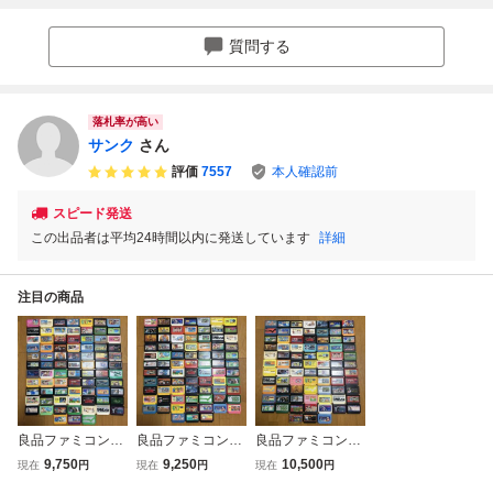
発送 FC ソフト 動
作確認済み
質問する
落札率が高い
サンク
さん
評価
7557
本人確認前
スピード発送
この出品者は平均24時間以内に発送しています
詳細
注目の商品
良品ファミコンソ
良品ファミコンソ
良品ファミコンソ
フト80本セット①
フト80本セット②
フト80本セット③
9,750
9,250
10,500
現在
円
現在
円
現在
円