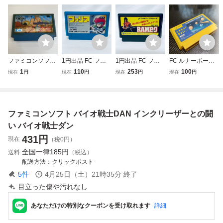
ファミコンソフ
1円出品 FC ファ
1円出品 FC ファ
FC ルナーボール
ト 怒III 動作確
ミコンソフト ファ
ミコンソフト ラン
LUNAR BALL フ
1
110
253
100
現在
円
現在
円
現在
円
現在
円
認済み
リア 封印の剣 ソ
ボー ソフトのみ
ァミコンソフト ポ
フトのみ 起動確認
起動確認済
ニーキャニオン
済
ファミコンソフト バイオ戦士DAN インクリーザーとの闘
い バイオ戦士ダン
431
円
現在
（税0円）
全国一律
185円
送料
（税込）
配送方法
クリックポスト
5
件
4月25日（土）21時35分
終了
目立った傷や汚れなし
あなただけの特別なクーポンを受け取れます
詳細