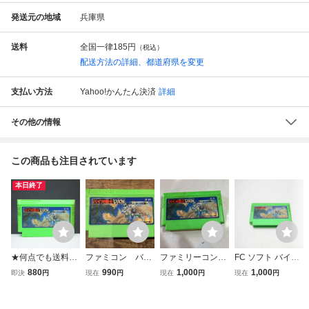
発送元の地域
兵庫県
送料
全国一律
185円
（税込）
配送方法の詳細、都道府県を変更
支払い方法
Yahoo!かんたん決済
詳細
その他の情報
この商品も注目されています
本日終了
★何点でも送料１
ファミコン バイ
ファミリーコンピ
FC ソフト バイオ
８５円★ バイオ戦
オ戦士DAN〜イン
ュータ ゲームソ
戦士DAN
880
990
1,000
1,000
即決
円
現在
円
現在
円
現在
円
士DAN インクリ
クリーザーとの闘
フト バイオ戦士
ーザーとの闘い フ
い〜
ダン 美品 動
ァミコン ツ7レ即
作未確認