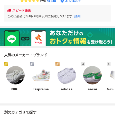
評価
46488
本人確認済
スピード発送
この出品者は平均24時間以内に発送しています
詳細
人気のメーカー・ブランド
1
2
3
4
5
NIKE
Supreme
adidas
sacai
New 
別のカテゴリで探す