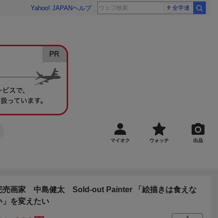
Yahoo! JAPAN
ヘルプ
全学連
マイオク
ウォッチ
出品
完売画家 中島健太 Sold-out Painter 「絵描きは食えな
い」を変えたい