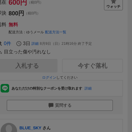
600
円
現在
（税0円）
800
円
即決
（税0円）
送料
無料
配送方法
ゆうメール
配送方法一覧
0
件
3日
詳細
8月9日（日）21時16分
終了予定
目立った傷や汚れなし
入札する
今すぐ落札
ログイン
してください
あなただけの特別なクーポンを受け取れます
詳細
質問する
BLUE_SKY
さん