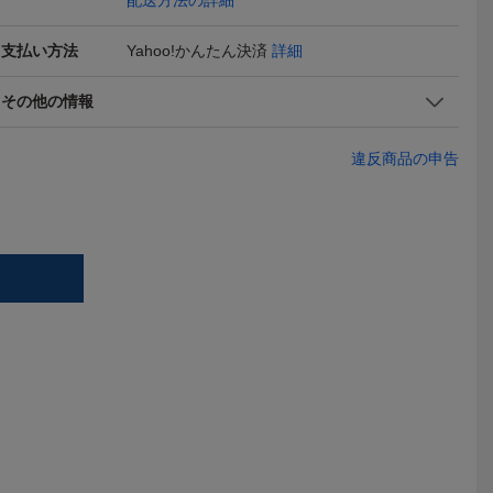
配送方法の詳細
支払い方法
Yahoo!かんたん決済
詳細
 of Happin
日本の野鳥 お絵描き図鑑
エミリー・ウングワレー
★☆ 書籍
版ルノワール
ヨレ有 040053
展 アボリジニが生んだ天
一『熊谷守
2,000
1,000
2,828
円
円
現在
現在
現在
その他の情報
舗受取可
才画家 図録 画集 作品集 2
歌』ギャラ
008年
昭和49年発行
部 ☆★
違反商品の申告