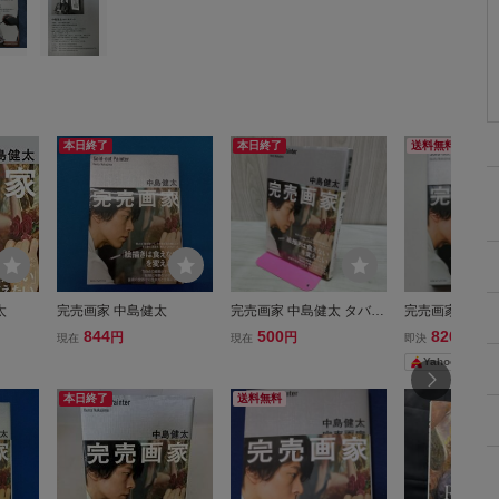
本日終了
本日終了
送料無料
太
完売画家 中島健太
完売画家 中島健太 タバコ
完売画家 中島
臭有 280081
844
500
820
円
円
円
現在
現在
即決
Yahoo!フリマ
本日終了
送料無料