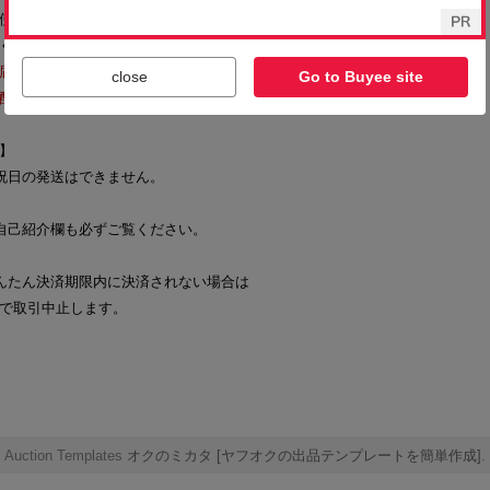
close
Go to Buyee site