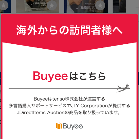
完売画家 中島健太
完売画家 中島健太／著
Renoir: Painter
ess』日本語
844
1,500
5,000
円
円
円
現在
即決
現在
幸福の画家 店
Yahoo!フリマ