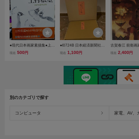
江
●現代日本画家素描集●上村
●I0724B 日本経済新聞社
古賀春江 前衛画
松篁・わが身辺の鳥たち/
日本画家 平山郁夫作 新作
Harue KOGA The
500
1,100
2,400
円
円
円
現在
現在
現在
図録
素描集 遥かなる旅 図版 計
ment of a Japan
24枚 印刷画 額装用 画集 作
Garde Painter
品集 箱付き
リヂストン美術
雄
別のカテゴリで探す
コンピュータ
家電、AV、