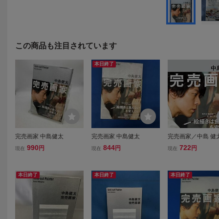
この商品も注目されています
本日終了
完売画家 中島健太
完売画家 中島健太
完売画家／中島 健
990
844
722
円
円
円
現在
現在
現在
本日終了
本日終了
本日終了