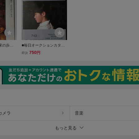
家の歩み
■毎日オークションカタロ
 Develop
グ 第743回 競売目録 棟方
750
円
即決
ese Avant-
志功/横山大観/平櫛田中/東
 1986年 ブ
郷青児/青木敏郎/古吉弘/山
館 阿部良
本大貴/中島健太/石黒賢一
郎 他
カメラ
音楽
もっと見る