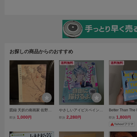
お探しの商品からのおすすめ
送料無料
送料無料
図録 夭折の南画家 佐野美
やさしいアイビスペイント
Better Than The
術館 1991年 ◆黒川亀玉 谷
入門 かわいい女の子を描
nn Painter 洋
1,000
2,280
1,800
円
円
円
即決
即決
即決
幹々 高橋草坪 渡辺如山 椿
いて学ぶお絵描きアプリ完
Yahoo!フリマ
恒吉 寺島梅里 北山寒巖 馬
全ガイド 川名すず／著
道良 僧白雲 金子金陵 林十