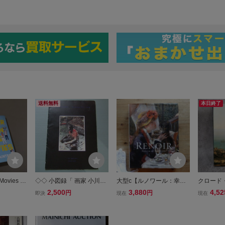
送料無料
本日終了
 Movies Ly
◇◇ 小図録「 画家 小川淳
大型c【ルノワール：幸福
クロード
書 英語小説
ドローイング 1975-1993
を描く画家/Renoir : Painte
「CLAUDE
2,500
3,880
4,52
円
円
即決
現在
現在
展 」河合塾美術研究所 19
r of Happiness/2001年・T
INTER OF
93年 開催
aschen】
i Danie