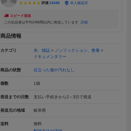
評価
14340
本人確認済
スピード発送
この出品者は平均24時間以内に発送しています
詳細
商品情報
カテゴリ
本、雑誌
ノンフィクション、教養
ドキュメンタリー
商品の状態
目立った傷や汚れなし
健太／著
ykbd/26/0727/p120/Y/10
Painterペインティング！f
The Painter'
個数
1
個
大型美術本 中川一政近
or Macintosh/Windows P
Renaissanc
10,000
220
1,980
円
円
現在
即決
現在
作画集 限定版 第1 第2
ainter 9/8/Essentials2/Ess
ネサンス期
発送までの日数
支払い手続きから2～3日で発送
第3 中央公論社 日本
entialsを使った楽しいイ
おける画家
画家 洋画家 東京都
ラストお絵描きブッ
英語/ルネサ
本日終了
本日終了
生 史料研究
術【ac05f
発送元の地域
岐阜県
送料
無料