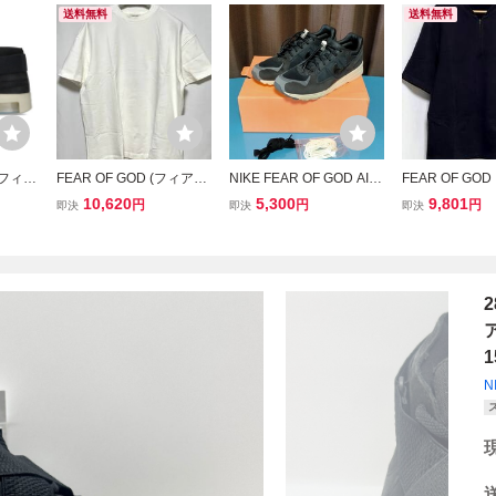
送料無料
送料無料
 フィア
FEAR OF GOD (フィアオ
NIKE FEAR OF GOD AIR
FEAR OF GO
T8087
ブゴッド) バックロゴTシ
SKYLON Ⅱ BQ2752-001
ブゴッド ハーフ
10,620
5,300
9,801
円
円
円
即決
即決
即決
od Rai
ャツ ホワイト Ｍサイズ
28cm US10 ナイキ フィ
袖スウェット ブ
アオブゴ
ほぼ新品
アオブゴッド スニーカー
イズS USA製
 BS9
ブラック 黒
2
ア
1
N