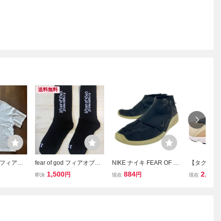
送料無料
D フィアオ
fear of god フィアオブゴ
NIKE ナイキ FEAR OF G
【タグ付/未使
ide out t
ッド essentials エッセン
OD MOC スニーカー size
IR HUAR
1,500
884
2,090
円
円
即決
現在
現在
アウトT T
シャルズ 1977 靴下 ソッ
28cm/ブラック
プ DH9532-
SENTIA
クス ブラック
ラウン系 エ
キ 箱付き[C1