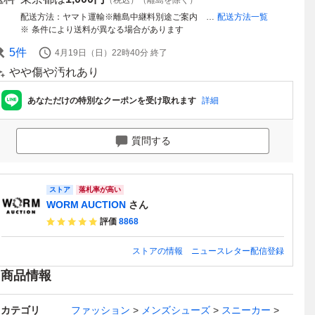
（税込）（離島を除く）
配送方法
ヤマト運輸※離島中継料別途ご案内 WORM OSAKA
配送方法一覧
条件により送料が異なる場合があります
5
件
4月19日（日）22時40分
終了
やや傷や汚れあり
あなただけの特別なクーポンを受け取れます
詳細
質問する
ストア
落札率が高い
WORM AUCTION
さん
評価
8868
ストアの情報
ニュースレター配信登録
商品情報
カテゴリ
ファッション
メンズシューズ
スニーカー