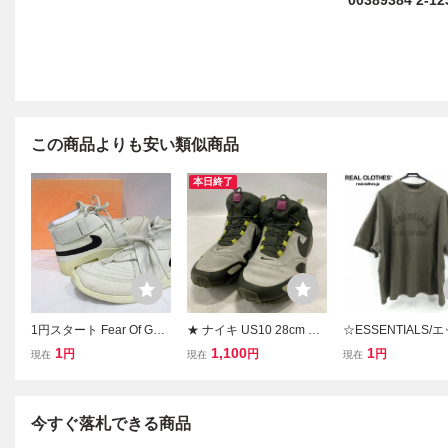
00389384 2-1
この商品よりも安い類似商品
本日終了
1円スタート Fear Of God
★ ナイキ US10 28cm グ
☆ESSENTIALS/
× Nike Air Raid Light Bon
レー 924469-004 エアペ
シャルズ FEAR OF 
1
1,100
1
円
円
円
現在
現在
現在
e AT8087-001フィアオブ
ガサス AT NIKE AIR PEG
フィアオブゴッド 半
ゴッド × ナイキ エアレイ
ASUS A/T トレイルラン
シャツ/L /060
ド 替え紐BOX付き 中古品
ニング スニーカー メンズ
◆4945
トグル 現状品
今すぐ落札できる商品