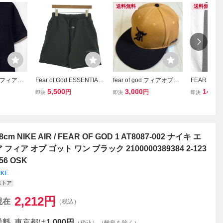
送料無料
送料無料
D フィアオ
Fear of God ESSENTIAL
fear of god フィアオブゴ
FEAR OF
ジップ 半
S ショートパンツ メンズ
ッド キャップ キャメル
ブゴッド SIX
5,500
3,000
14,80
円
円
即決
即決
即決
ラック サ
フィアオブゴッド エッ
TION スウ
センシャルス 中古 古着
グレー 裾ド
古美品
8cm NIKE AIR / FEAR OF GOD 1 AT8087-002 ナイキ エ
 フィア オブ ゴット ワン ブラック 2100000389384 2-123
56 OSK
IKE
ストア
2,212
円
現在
（税込）
送料
東京都は
1,000円