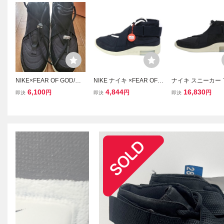
NIKE×FEAR OF GOD/ナ
NIKE ナイキ ×FEAR OF G
ナイキ スニーカー
イキ×フィアオブゴッド A
OD AIR RAID フィアオブ
オブゴッド 28cm A
6,100
4,844
16,830
円
円
円
即決
即決
即決
IR FEAR OF GOD 1 RAID
ゴッド エアレイド ミッド
-002 Air Fear Of G
スニーカー AT8087-002/3
カットスニーカー ブラッ
d Black エアフィ
0.0 /080
ク US8.5/26.5cm AT8087
ッドスニーカー 中古
-002
9