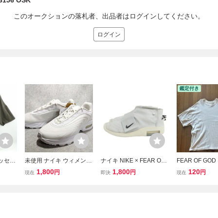
23156 OSK
このオークションの落札者、出品者はログインしてください。
ログイン
鑑定付き
エッセン
未使用 ナイキ ウィメンズ
ナイキ NIKE × FEAR OF
FEAR OF GO
GOD/
エア マックス ファイア
GOD AT8086-001 Air Mo
ブゴッド 5th ins
1,800
1,800
120
円
円
円
現在
即決
現在
袖 T
トリプルホワイト 28cm
ccasin エアモック スニー
ee インサイド
NIKE W AIR MAX FIRE
カー 27cm グレー系 メン
シャツ XL ES
ズ
LS 無地