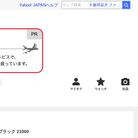
Yahoo! JAPAN
ヘルプ
飯田栞月 ファントム
マイオク
ウォッチ
出品
 ブラック 21000