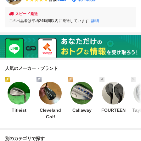
スピード発送
この出品者は平均24時間以内に発送しています
詳細
人気のメーカー・ブランド
1
2
3
4
5
Titleist
Cleveland
Callaway
FOURTEEN
Tay
Golf
別のカテゴリで探す