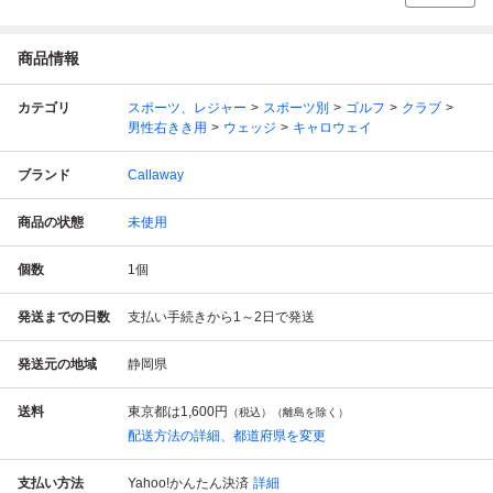
商品情報
カテゴリ
スポーツ、レジャー
スポーツ別
ゴルフ
クラブ
男性右きき用
ウェッジ
キャロウェイ
ブランド
Callaway
商品の状態
未使用
個数
1
個
発送までの日数
支払い手続きから1～2日で発送
発送元の地域
静岡県
送料
東京都は
1,600円
（税込）（離島を除く）
配送方法の詳細、都道府県を変更
支払い方法
Yahoo!かんたん決済
詳細