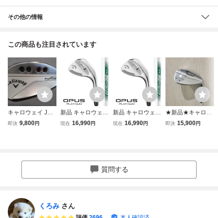
その他の情報
この商品も注目されています
キャロウェイ JAW
新品 キャロウェイ
新品 キャロウェイ
★新品★キャロウ
S FORGED 2023
限定 OPUS PLATI
限定 OPUS PLATI
ェイ★ＯＰＵＳ
9,800
16,990
16,990
15,900
即決
円
現在
円
現在
円
即決
円
Chrome 50-10/DG
NUM クロム 56°/1
NUM クロム 56°/1
（オーパス）クロ
(JP)/S200/50[152
0° Zグラインド N.
0° Zグラインド N.
ム ウェッジ★５
840]
S.PRO 950GH ne
S.PRO 950GH ne
６°－１２°Ｓ★Ｎ
o (S) スチール 日
o (S) スチール 日
Ｓ ＰＲＯ ９５０G
本 オーパス プラ
本 オーパス プラ
H ｎｅｏ★Ｓ
質問する
チナム ウェッジ
チナム ウェッジ
くろみ
さん
評価
2696
本人確認済