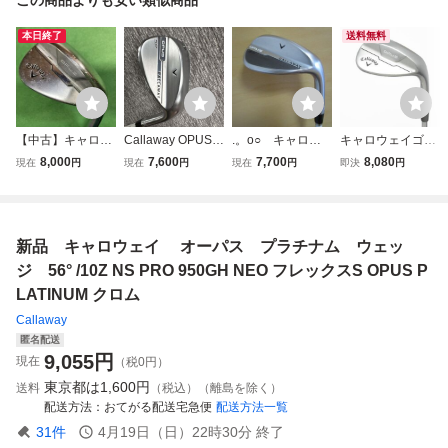
本日終了
送料無料
【中古】キャロウ
Callaway OPUS S
.。o○ キャロウ
キャロウェイゴル
ェイ OPUS クロム
P クロム ウェッジ
ェイ OPUS SP+
フ Callaway Golf
8,000
7,600
7,700
8,080
現在
円
現在
円
現在
円
即決
円
ウェッジ 48S NS
NS PRO 950 GH
ウェッジ（クロ
OPUS クロム ウェ
PRO 950GH neo
neo FLEX S
ム） 56S N.S.
ッジ N.S.PRO 950
フレックスS
PRO 950GH neo
GH neo 【58-0
(S)
8】 シャフト：N.
新品 キャロウェイ オーパス プラチナム ウェッ
S.PRO 950GH ne
o
ジ 56° /10Z NS PRO 950GH NEO フレックスS OPUS P
LATINUM クロム
Callaway
匿名配送
9,055
円
現在
（税0円）
東京都は
1,600円
送料
（税込）（離島を除く）
配送方法
おてがる配送宅急便
配送方法一覧
31
件
4月19日（日）22時30分
終了