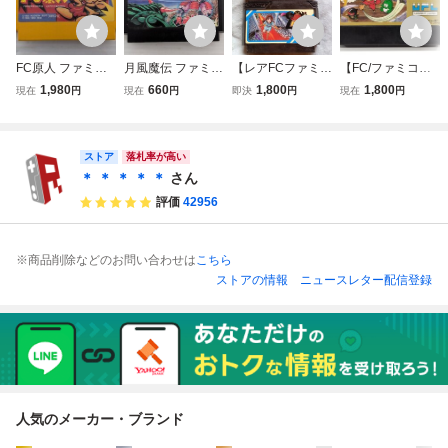
FC原人 ファミコ
月風魔伝 ファミコ
【レアFCファミコ
【FC/ファミコ
ン FC
ン FC
ン】ナムコ カイ
ン】忍者くん 阿
1,980
660
1,800
1,800
現在
円
現在
円
即決
円
現在
円
の冒険THE QUES
修羅ノ章 任天
T OF KI+ドルアー
堂 ファミリーコ
ガの塔 2本セッ
ンピュータ 動作
ストア
ト 初期動作確認
未確認/ファミコン
落札率が高い
済 箱、説明書無
ソフト【ac01z】
＊ ＊ ＊ ＊ ＊
さん
し 送料無料
評価
42956
※商品削除などのお問い合わせは
こちら
ストアの情報
ニュースレター配信登録
人気のメーカー・ブランド