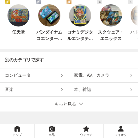
1
2
3
4
5
任天堂
バンダイナム
コナミデジタ
スクウェア・
ハド
コエンターテ
ルエンタテイ
エニックス
インメント
ンメント
別のカテゴリで探す
コンピュータ
家電、AV、カメラ
音楽
本、雑誌
もっと見る
トップ
出品
ウォッチ
マイオク