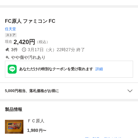
堂 ファミリーコ
T OF KI+ドルアー
ンピュータ 動作
ガの塔 2本セッ
未確認/ファミコン
ト 初期動作確認
FC原人 ファミコン FC
ソフト【ac01z】
済 箱、説明書無
し 送料無料
任天堂
ストア
2,420
円
現在
（税込）
3
件
3月17日（火）22時27分
終了
やや傷や汚れあり
あなただけの特別なクーポンを受け取れます
詳細
5,000円相当、落札価格がお得に
製品情報
ＦＣ原人
1,980
円〜