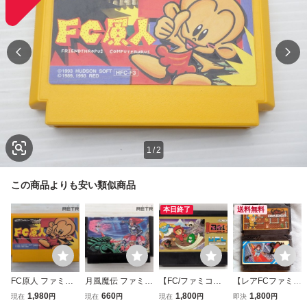
1
/
2
この商品よりも安い類似商品
本日終了
送料無料
FC原人 ファミコ
月風魔伝 ファミコ
【FC/ファミコ
【レアFCファミコ
ン FC
ン FC
ン】忍者くん 阿
ン】ナムコ カイ
1,980
660
1,800
1,800
現在
円
現在
円
現在
円
即決
円
修羅ノ章 任天
の冒険THE QUES