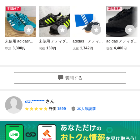
本日終了
送料無料
未使用 adidas/ア
未使用 アディダス
adidas アディダ
adidas アディダス
ディダス◆GRAN
スーパースターII 2
ス 靴 スニーカ
LIGHTSHIFT M ス
3,300
130
1,342
4,400
即決
円
現在
円
現在
円
現在
円
DCOURT BASE
7cm adidas SUPE
ー ガゼル 箱付
ニーカー 27cm
男女兼用 27㎝◆J
RSTAR II
き サイズ：27c
Q0528
m 【EHAB004
1】
質問する
d1t********
さん
評価
1599
本人確認前