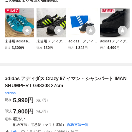
本日終了
送料無料
未使用 adidas/ア
未使用 アディダス
adidas アディダ
adidas アディダス
ディダス◆GRAN
スーパースターII 2
ス 靴 スニーカ
LIGHTSHIFT M ス
3,300
130
1,342
4,400
即決
円
現在
円
現在
円
現在
円
DCOURT BASE
7cm adidas SUPE
ー ガゼル 箱付
ニーカー 27cm
男女兼用 27㎝◆J
RSTAR II
き サイズ：27c
Q0528
m 【EHAB004
1】
adidas アディダス Crazy 97 イマン・シャンパート IMAN
SHUMPERT G98308 27cm
adidas
5,990
円
現在
（税0円）
7,900
円
即決
（税0円）
着払い
送料
配送方法
宅急便（ヤマト運輸）
配送方法一覧
1
件
6月12日（金）23時8分
終了