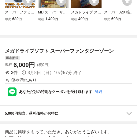
スーパーファミコ
MD スーパーサン
メガドライブ スー
スーパー32X 接続
ン PCエンジン メ
ダーブレード メガ
パーモナコGP 同
ケーブル メガドラ
680
1,400
499
698
即決
円
現在
円
現在
円
即決
円
ガドライブ 1 対応
ドライブ
梱可
イブ1用 MD GEN
Type-C PD専用 D
ESIS コード長：4
C変換 USB電源ケ
0cm
ーブル ACアダプ
タ代用可能
メガドライブソフト スーパーファンタジーゾーン
匿名配送
6,000
円
現在
（税0円）
3
件
3月8日（日）10時57分
終了
傷や汚れあり
あなただけの特別なクーポンを受け取れます
詳細
5,000円相当、落札価格がお得に
商品に興味をもっていただき、ありがとうございます。