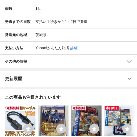
個数
1
個
発送までの日数
支払い手続きから1～2日で発送
発送元の地域
茨城県
支払い方法
Yahoo!かんたん決済
詳細
その他の情報
更新履歴
この商品も注目されています
送料無料
送料無料
本日終了