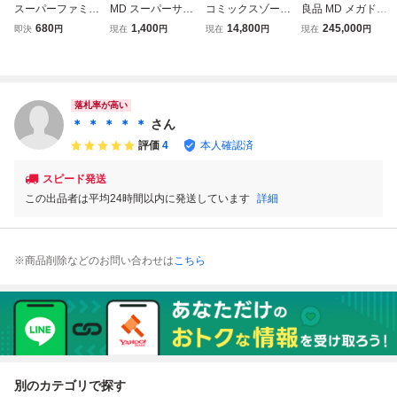
スーパーファミコ
MD スーパーサン
コミックスゾーン
良品 MD メガドラ
ン PCエンジン メ
ダーブレード メガ
メガドライブ ジ
イブ コミックスゾ
680
1,400
14,800
245,000
即決
円
現在
円
現在
円
現在
円
ガドライブ 1 対応
ドライブ
ェネシス PS GB
ーン ソフト 箱説
Type-C PD専用 D
SFC FC MD レア
付 起動確認済
C変換 USB電源ケ
ーブル ACアダプ
タ代用可能
落札率が高い
＊ ＊ ＊ ＊ ＊
さん
評価
4
本人確認済
スピード発送
この出品者は平均24時間以内に発送しています
詳細
※商品削除などのお問い合わせは
こちら
別のカテゴリで探す