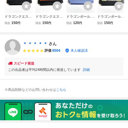
ドラゴンクエスト
ドラゴンクエスト
ドラゴンボール 神
ドラゴンボールＺ
４【動作確認済】
３【動作確認済】
龍の謎【動作確認
Ⅲ 烈戦人造人間
150
150
120
150
現在
円
現在
円
現在
円
現在
円
８本まで同梱可
８本まで同梱可
済】８本まで同梱
【動作確認済】８
簡易清掃済 FC
簡易清掃済 FC
可 簡易清掃済 F
本まで同梱可 簡
ファミコン
ファミコン
C ファミコン
易清掃済 FC フ
ァミコン
＊ ＊ ＊ ＊ ＊
さん
評価
8504
本人確認済
スピード発送
この出品者は平均24時間以内に発送しています
詳細
※商品削除などのお問い合わせは
こちら