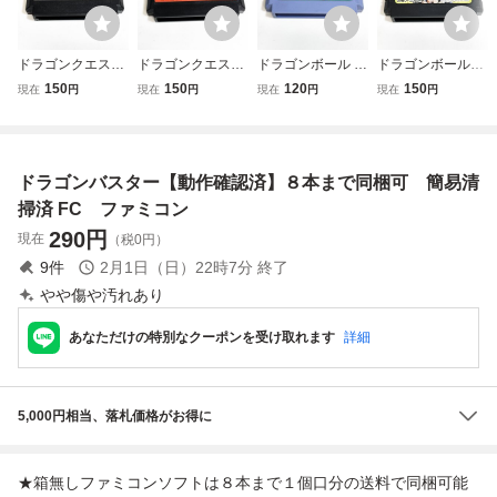
ドラゴンクエスト
ドラゴンクエスト
ドラゴンボール 神
ドラゴンボールＺ
４【動作確認済】
３【動作確認済】
龍の謎【動作確認
Ⅲ 烈戦人造人間
150
150
120
150
現在
円
現在
円
現在
円
現在
円
８本まで同梱可
８本まで同梱可
済】８本まで同梱
【動作確認済】８
簡易清掃済 FC
簡易清掃済 FC
可 簡易清掃済 F
本まで同梱可 簡
ファミコン
ファミコン
C ファミコン
易清掃済 FC フ
ァミコン
ドラゴンバスター【動作確認済】８本まで同梱可 簡易清
掃済 FC ファミコン
290
円
現在
（税0円）
9
件
2月1日（日）22時7分
終了
やや傷や汚れあり
あなただけの特別なクーポンを受け取れます
詳細
5,000円相当、落札価格がお得に
★箱無しファミコンソフトは８本まで１個口分の送料で同梱可能