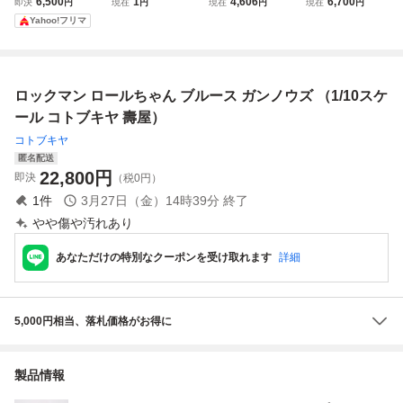
6,500
1
4,606
6,700
即決
円
現在
円
現在
円
現在
円
ックマンX 1/12 ゼ
ZOIDS ガンスナイ
ロックマン プラモ
ラモデル ロックマ
Yahoo!フリマ
ロ 1st ver プラモ
パー リノンスペシ
デル
ンX コトブキヤ
デル
ャル 2001 Re/colo
r 創彩少女庭園 1/1
0 ドレスアップボ
ロックマン ロールちゃん ブルース ガンノウズ （1/10スケ
ディ M
ール コトブキヤ 壽屋）
コトブキヤ
匿名配送
22,800
円
即決
（税0円）
1
件
3月27日（金）14時39分
終了
やや傷や汚れあり
あなただけの特別なクーポンを受け取れます
詳細
5,000円相当、落札価格がお得に
製品情報