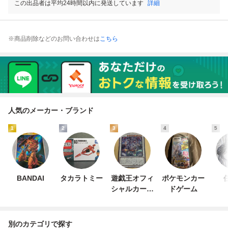
この出品者は平均24時間以内に発送しています
詳細
※商品削除などのお問い合わせは
こちら
人気のメーカー・ブランド
1
2
3
4
5
BANDAI
タカラトミー
遊戯王オフィ
ポケモンカー
シャルカード
ドゲーム
ゲーム デュエ
ルモンスター
ズ
別のカテゴリで探す