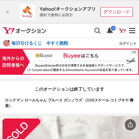
i
毎日引けるくじ 今すぐ挑戦
ログイン
このオークションは終了しています
ロックマン ロールちゃん ブルース ガンノウズ （1/10スケール コトブキヤ 壽
屋）