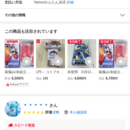
支払い方法
Yahoo!かんたん決済
詳細
その他の情報
この商品も注目されています
送料無料
本日終了
本日終了
箱傷み/未組立 コ
1円～ コトブキヤ
未使用 0191117
箱傷み/未組立 壽
トブキヤ 壽屋 ロ
HMM1/70 ゾイド
0 コトブキヤ 1/10
屋 ゼロ 1st ver プ
6,500
1
4,606
6,700
即決
円
現在
円
現在
円
現在
円
ックマンX 1/12 ゼ
ZOIDS ガンスナイ
ロックマン プラモ
ラモデル ロックマ
Yahoo!フリマ
ロ 1st ver プラモ
パー リノンスペシ
デル
ンX コトブキヤ
デル
ャル 2001 Re/colo
r 創彩少女庭園 1/1
0 ドレスアップボ
＊ ＊ ＊ ＊ ＊
さん
ディ M
評価
235
本人確認前
スピード発送