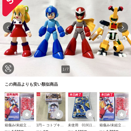
1
/
7
この商品よりも安い類似商品
送料無料
本日終了
本日終了
箱傷み/未組立 コ
1円～ コトブキヤ
未使用 0191117
箱傷み/未組立 壽
トブキヤ 壽屋 ロ
HMM1/70 ゾイド
0 コトブキヤ 1/10
屋 ゼロ 1st ver プ