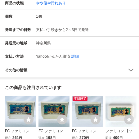
商品の状態
やや傷や汚れあり
個数
1
個
発送までの日数
支払い手続きから2～3日で発送
発送元の地域
神奈川県
支払い方法
Yahoo!かんたん決済
詳細
その他の情報
この商品も注目されています
本日終了
FC ファミコンソ
FC ファミコンソ
FC ファミコンソ
ファミコン 【ソフ
フト シャーロッ
フト シャーロッ
フト シャーロッ
トのみ】 シャーロ
261
198
270
400
現在
円
現在
円
現在
円
即決
円