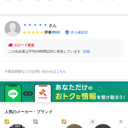
ク・ホームズ 伯
ク・ホームズ 伯
ク・ホームズ 伯
ック・ホームズ 伯
爵令嬢誘拐事件 ソ
爵令嬢誘拐事件 ソ
爵令嬢誘拐事件 ソ
爵令嬢誘拐事件 痛
フトのみ 起動確認
フトのみ 起動確認
フトのみ 起動確認
みあり 動作確認済
済
済
済
み Famicom Sherl
ock Holmes Cart
＊ ＊ ＊ ＊ ＊
さん
Only Tested
評価
8502
本人確認済
スピード発送
この出品者は平均24時間以内に発送しています
詳細
※商品削除などのお問い合わせは
こちら
人気のメーカー・ブランド
1
2
3
4
5