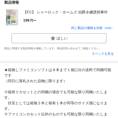
製品情報
【FC】 シャーロック・ホームズ 伯爵令嬢誘拐事件
198
円〜
同じ製品の価格を比較
（
54
件）
ほしい
商品と関連する製品情報を掲載しています。商品説明も合わせてご確認ください。
スペックを見る
★箱無しファミコンソフトは８本まで１個口分の送料で同梱可能
です
（同日に落札された品物に限ります）
※箱有りカセットとの同梱の場合でも可能な限り同梱いたしま
す。
目安としては箱無２本と箱有１本が同等のサイズ感になりま
す。
※ファミコンカセット以外のものでも可能な限り同梱いたしま