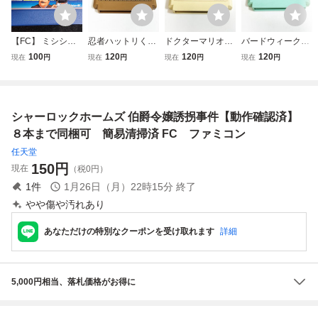
【FC】 ミシシッ
忍者ハットリくん
ドクターマリオ
バードウィーク
ピー殺人事件/ファ
【動作確認済】８
【動作確認済】８
【動作確認済】８
100
120
120
120
現在
円
現在
円
現在
円
現在
円
ミコンソフト
本まで同梱可 簡
本まで同梱可 簡
本まで同梱可 簡
易清掃済 FC フ
易清掃済 FC フ
易清掃済 FC フ
ァミコン
ァミコン ②
ァミコン
シャーロックホームズ 伯爵令嬢誘拐事件【動作確認済】
８本まで同梱可 簡易清掃済 FC ファミコン
任天堂
150
円
現在
（税0円）
1
件
1月26日（月）22時15分
終了
やや傷や汚れあり
あなただけの特別なクーポンを受け取れます
詳細
5,000円相当、落札価格がお得に