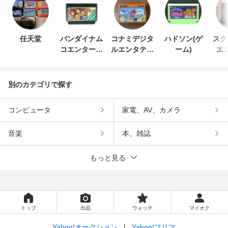
任天堂
バンダイナム
コナミデジタ
ハドソン(ゲ
スク
コエンターテ
ルエンタテイ
ーム)
エ
インメント
ンメント
別のカテゴリで探す
コンピュータ
家電、AV、カメラ
音楽
本、雑誌
もっと見る
トップ
出品
ウォッチ
マイオク
Yahoo!オークション
Yahoo!フリマ