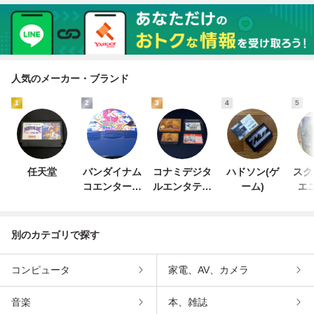
人気のメーカー・ブランド
1
2
3
4
5
任天堂
バンダイナム
コナミデジタ
ハドソン(ゲ
スク
コエンターテ
ルエンタテイ
ーム)
エ
インメント
ンメント
別のカテゴリで探す
コンピュータ
家電、AV、カメラ
音楽
本、雑誌