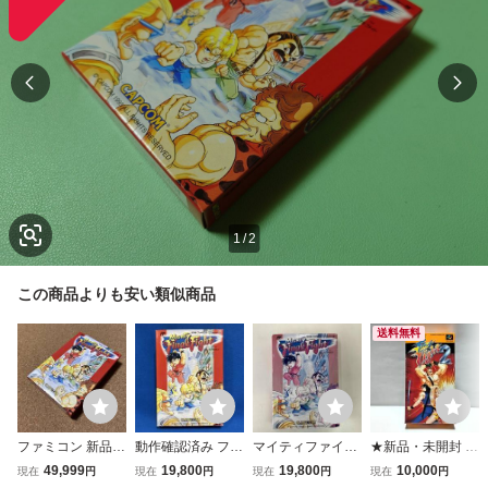
1
/
2
この商品よりも安い類似商品
送料無料
ファミコン 新品未
動作確認済み ファ
マイティファイナ
★新品・未開封 ス
使用未開封 マイ
ミコンソフト マイ
ルファイト
ーパーファミコン
49,999
19,800
19,800
10,000
現在
円
現在
円
現在
円
現在
円
ティファイナルフ
ティファイナルフ
ソフト ファイナル