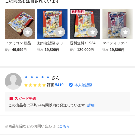
この商品も注目されています
送料無料
ファミコン 新品未
動作確認済み ファ
送料無料♪ 1934 未
マイティファイナ
使用未開封 マイ
ミコンソフト マイ
開封新品♪ マイテ
ルファイト
49,999
19,800
120,000
19,800
現在
円
現在
円
現在
円
現在
円
ティファイナルフ
ティファイナルフ
ィファイナルファ
ァイト 美品
ァイト
イト ファミコン
ファミコンソフト
FC
＊ ＊ ＊ ＊ ＊
さん
評価
5419
本人確認済
スピード発送
この出品者は平均24時間以内に発送しています
詳細
※商品削除などのお問い合わせは
こちら