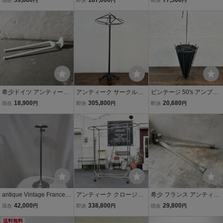
39,800
187,000
77,500
現在
円
即決
円
即決
円
ダー 鋳物 シャビー工業系
アン 検/ アンティーク ヴ
ス/アンティーク/モダン/ド
バウハウス アールデコ ラ
ィンテージ 店舗什器 洋服
イツ/インダストリアル/椅
ンプ 小物 古道具 ミッドセ
展示 アパレル
子/プルーヴェ/ブリエ/クロ
ンチュリー
ック/gras
希少ドイツ アンティーク
アンティーク サークルラ
ビンテージ 50's アンブレ
琺瑯 アイアン タオルハン
ック アメリカンアンティ
ラスタンド 傘立て ミッド
18,900
305,800
20,680
現在
円
即決
円
即決
円
ガー 2足 工業系 アトリエ
ーク クロージングラック
センチュリー アメリカン
シャビ ーバウハウス アー
店舗什器 アパレル 古着 デ
雑貨 店舗什器 ディスプレ
ルデコ 古道具 小物 フック
ィスプレイアイテム
イ インテリア 軒先 玄関
鋳物
antique Vintage France S
アンティーク クロージン
希少 フランス アンティー
upport de accessoirer ア
グラック アメリカンアン
ク ガラスメタル製 タオル
42,000
338,800
29,800
現在
円
即決
円
現在
円
ンティーク フランス製 ア
ティーク ニッケル 店舗什
ハンガー ハットラック フ
クセサリー立て ロゴ入り
送料無料
器 業務用 アパレル ディス
ック工業系 ミッドセンチ