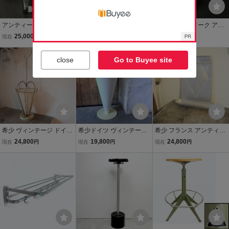
アンティーク アルミ フッ
（大）アンティーク アル
（大）アンティーク アル
ク/ハンガー/ドイツ/ラッ
ミ フック/ハンガー/ドイ
ミ フック/ハンガー/ドイ
25,000
25,000
25,000
現在
円
現在
円
現在
円
ク/アールデコ/店舗什器/バ
ツ/ラック/アールデコ/店舗
ツ/ラック/アールデコ/店舗
ウハウス/ビンテージ/コー
什器/バウハウス/ビンテー
什器/バウハウス/ビンテー
close
Go to Buyee site
ト/モダン/ミッドセンチュ
ジ/コート/モダン/ミッドセ
ジ/コート/ミッドセンチュ
リー/照明
ンチュリー
リー/モダン
希少 ヴィンテージ ドイツ
希少ドイツ ヴィンテージ
希少 フランス アンティー
鋳物メタルメッシュ製 傘
Meier Aichenデザイン 傘
ク アルミ製タオルハンガ
24,800
19,800
24,800
現在
円
現在
円
現在
円
立てホルダー 棚 収納 ディ
立て ホルダー棚 収納 ディ
ー ウォールフック 飾り棚
スプレイ店舗什器インダ
スプレイ 店舗什器 ミッド
キャビネットスペースエ
ストリアル家具ミッドセ
センチュリー家具 ミニマ
イジ 古道具ミッドセンチ
ンチュリー
リスト 小物
ュリー店舗什器