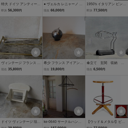
特大 ドイツ アンティーク
● ヴェルカ レニャーノ Vel
1950's イタリアン ビンテ
アルミ ハンガー ラック/フ
ca Legnano ビンテージ
ージ スツール/バウハウス/
56,300
66,000
77,500
即決
円
現在
円
即決
円
ック/棚/店舗什器/バウハウ
コートハンガー＆アンブ
アンティーク/モダン/ドイ
ス/ビンテージ/コート/モダ
レララックスタンド Coat
ツ/インダストリアル/椅子/
ン/ミッドセンチュリー/シ
Stand MODEL VIP モダン
プルーヴェ/ブリエ/クロッ
ェルフ
イタリア
ク/gras
ヴィンテージ フランス メ
希少 フランス アイアンメ
傘立て 玄関 収納 家
タル アルミ 洋服掛け ハッ
タル 灰皿 アッシュトレイ
具 ヴィンテージ イン
35,800
19,800
6,500
現在
円
現在
円
現在
円
トラック コートハンガー
工業系 ミッドセンチュリ
テリア ビンテージ 雑
壁掛け棚ミッドセンチュ
ー インダストリアル古道
貨 高さ25.5cm by1225
リー店舗什器インダスト
具 オブジェ 小物置き 家具
1
リアルシャビー
店舗什器
ドイツ ヴィンテージ 琺瑯
ke-0640 サークルハンガ
【ウッド＆メタル!】ビン
トイレットペーパーホル
ー ラウンドハンガー アイ
テージ スツール/バウハウ