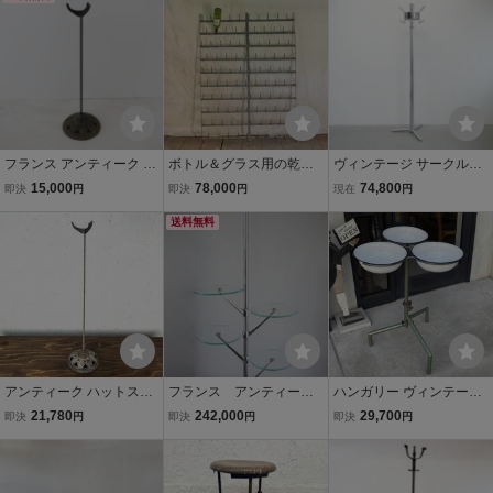
ヴィンテージ
プレイアイテム
ュリー アトリエ 小物 壁棚
タオル掛け
フランス アンティーク ア
ボトル＆グラス用の乾燥
ヴィンテージ サークルラ
イアン ハット スタンド 帽
台（壁用） アンティーク
ック/アンティーク アメリ
15,000
78,000
74,800
即決
円
即決
円
現在
円
子掛け ディスプレイ 鉄製
メタル カフェ アイアン 工
カ ハンガー インテリア ア
ヴィンテージ古着屋 店舗
業系 ヴィンテージ ビンテ
送料無料
パレル ディスプレイ シル
什器アクセサリー インダ
ージ フランス FRANCE P
バー＃710-125-123-1
ストリアル
ARIS パリ
アンティーク ハットスタ
フランス アンティー
ハンガリー ヴィンテージ
ンド 帽子 アパレル什器 店
ク ディスプレイスタン
ホーローウォッシュスタ
21,780
242,000
29,700
即決
円
即決
円
即決
円
舗什器 ヴィンテージ ディ
ド アールデコ ガラスラ
ンド B/メディカル/洗面器/
スプレイ什器 インテリア
ック ニッケル
洗面ボール/ホーローボー
キャップ 古着
ル/ヨーロッパ/ディスプレ
イラック