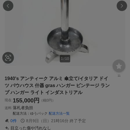
1
/
10
11
1940's アンティーク アルミ 傘立て/イタリア ドイ
ツ バウハウス 什器 gras ハンガー ビンテージ ラン
プ ハンガー ライト インダストリアル
155,000
円
現在
（税0円）
落札者負担
送料
配送方法
ゆうパック
配送方法一覧
0
件
8月9日（日）21時16分
終了予定
目立った傷や汚れなし