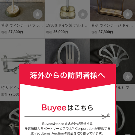
希少 ヴィンテージ フラン
1930's ドイツ製 アルミ 傘
希少 ヴィンテージ ドイツ
ス アイアン鋳物メタル 傘
立て/モダン/アンティーク/
アイアン アルミ鋳物製 傘
37,800
35,000
37,800
現在
円
現在
円
現在
円
立て ホルダー 棚 白 ディ
バウハウス/店舗什器/椅子/
立て ホルダー棚 収納ディ
スプレイ店舗什器インダ
扉/窓/gras/ライト/ペリア
スプレイ店舗什器 インダ
ストリアル 家具ミッドセ
ン/ビンテージ/ランプ/照
ストリアル家具ミッドセ
ンチュリー
明/ドア
ンチュリー
特大 ドイツ アンティーク
アンティーク アルミ フッ
アンティーク アルミ フッ
アルミ ハンガー ラック/コ
ク（中）/ハンガー/ドイツ/
ク/ハンガー/ドイツ/ラッ
77,500
25,000
25,000
現在
円
現在
円
現在
円
ートフック/棚/店舗什器/バ
ラック/アールデコ/店舗什
ク/アールデコ/店舗什器/バ
ウハウス/ビンテージ/ハン
器/バウハウス/ビンテージ/
ウハウス/ビンテージ/モダ
ガー/ハット/ミッドセンチ
コート/モダン/ミッドセン
ン/コート/ミッドセンチュ
ュリー
チュリー
リー/照明