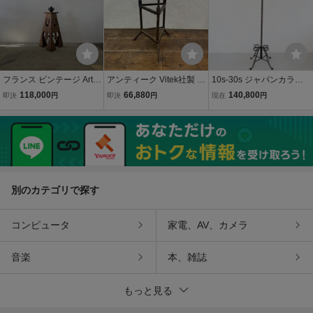
フランス ビンテージ Arts
アンティーク Vitek社製 ス
10s-30s ジャパンカラー
&Crafts Display Stand デ
ツール ヴィテック インダ
コートラック【#5061】
118,000
66,880
140,800
即決
円
即決
円
現在
円
ィスプレイ テーブル スタ
ストリアル いす 椅子 ヴィ
アメリカ アンティーク ハ
ンド ぺリアン
ンテージ 店舗什器 家具 イ
ンガーラック 傘立て クロ
ンテリア ガレージ
ージング 店舗什器 アパレ
ル
別のカテゴリで探す
コンピュータ
家電、AV、カメラ
音楽
本、雑誌
もっと見る