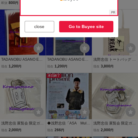
ｎｏｂｕ Ａｓａｎｏ浅
danobu Asano 作品
800
700
690
即決
円
即決
円
現在
円
野忠信 浅野忠信画集
集 ’９９ リトル・モア
ｅｒｒｏｒ リトルモア
close
Go to Buyee site
TADANOBU ASANO EXH
TADANOBU ASANO EXH
浅野忠信 トートバッグ 展
IBITION FREAK 浅野忠信
IBITION FREAK 浅野忠信
覧会 TADANOBU ASANO
1,200
1,200
3,800
現在
円
現在
円
現在
円
展覧会限定 ステッカー S
展覧会限定 ステッカー S
EXHIBITION " FREAK " 会
HOGUN エミー賞 助演男
HOGUN エミー賞 助演男
本日終了
場限定品 新品 バック 匿名
優賞ノミネート イスと犬
優賞ノミネート 雲
配送 未使用
浅野忠信 展覧会 限定ガチ
◆浅野忠信「ASA Mullio
浅野忠信 展覧会 限定ガチ
ャ アクリルキーホルダー
n Present」２００８年
ャ アクリルキーホルダー
2,000
266
2,000
現在
円
現在
円
現在
円
Tadanobu Asano Exhibiti
１月号◆
Tadanobu Asano Exhibiti