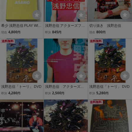
希少 浅野忠信 PLAY WITH
浅野忠信 アクターズファ
切り抜き 浅野忠信
PAIN (T) 伊勢丹個展 展覧
イル1 キネマ旬報社
4,800
845
800
現在
円
即決
円
現在
円
会カタログ アート画集 TA
DANOBU ASANO
送料無料
送料無料
浅野忠信「トーリ」 DVD
浅野忠信 アクターズ・
浅野忠信「トーリ」 DVD
ファイル
4,280
2,500
5,280
即決
円
即決
円
即決
円
送料無料