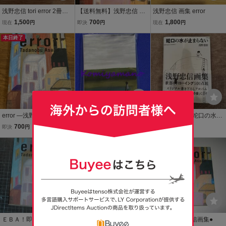
浅野忠信 tori error 2冊セ
【送料無料】浅野忠信 err
浅野忠信 画集 error
ット 画集 リトルモア Littl
or 画集 アートブック エラ
1,500
700
1,800
現在
円
即決
円
現在
円
e More ヤマタカEYE Tad
ー Tadanobu Asano 作品
anobu Asano エラー トー
本日終了
集
リ BOREDOMS ボアダム
ス 初版 第2刷
error ―浅野忠信画集 リト
TADANOBU ASANO EXH
浅野忠信 画集 蛇口の水が
ル・モア 浅野 忠信
IBITION FREAK 浅野忠信
止まらない
700
15,000
1,000
即決
円
現在
円
現在
円
展覧会限定 ポストカード
ブック ポストカード30枚
送料無料
新品・未開封 SHOGUN
エミー賞助演男優賞
ＥＢＡ！即決。Ｔａｄａ
浅野忠信 画集error Ta
●error●浅野忠信画集●