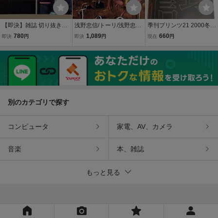
【即決】雑誌 切り抜き●
浅野忠信/トーリ/浅野忠
季刊プリンツ21 2000冬
『浅野忠信 二万字インタ
信
浅野忠信 Dear My Friend
780
1,089
660
即決
円
即決
円
現在
円
ヴュー』●7枚（12ペー
ジ）●ロッキングオンジャ
パン 2002年1月号●ROCK
IN'ON JAPAN
別のカテゴリで探す
コンピュータ
家電、AV、カメラ
音楽
本、雑誌
もっと見る