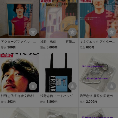
on FREAK 新品・未開封
送料無料
on FREAK 新品・未開封
送料無料
ボックスさん？
ゴミ
アクターズファイル 浅
浅野 忠信 直筆サ
キネ旬ムック アクター
野忠信 asano tadanobu
イン入り 「error」送料
ズ・ファイル①浅野忠信
300
5,000
600
即決
円
現在
円
現在
円
キネマ旬報 picnic 鮫
無料
◆1999年発行◆
肌男と桃尻女 白痴 ね
本日終了
じ式 バタ足金魚
浅野忠信 幻冬舎文庫/浅野
浅野忠信 トートバッグ 展
浅野忠信 展覧会 限定ガチ
忠信(著者)
覧会 TADANOBU ASANO
ャ アクリルキーホルダー
363
3,800
2,000
即決
円
現在
円
現在
円
EXHIBITION " FREAK " 会
Tadanobu Asano Exhibiti
場限定品 ブラック 新品 バ
on FREAK 新品・未開封
ック
行けない学校？