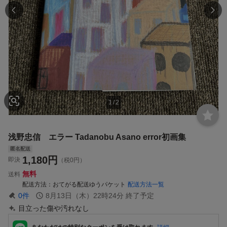
1
/
2
浅野忠信 エラー Tadanobu Asano error初画集
匿名配送
1,180
円
即決
（税0円）
無料
送料
配送方法
おてがる配送ゆうパケット
配送方法一覧
0
件
8月13日（木）22時24分
終了予定
目立った傷や汚れなし