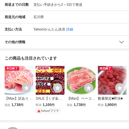
発送までの日数
支払い手続きから2～3日で発送
発送元の地域
石川県
支払い方法
Yahoo!かんたん決済
詳細
その他の情報
この商品も注目されています
本日終了
送料無料
本日終了
【Max】訳あり ベ
SALE【くず金時
【Max】 ベーコン
数量限定■即決■訳
ーコン 切落し 1kg
豆】令和七年度 北
切り落とし 1kg ス
アリ 福岡県 博多
1,738
1,100
1,738
1,900
現在
円
即決
円
現在
円
即決
円
スライス 切り落し
海道産 金時豆
ライスベーコン 業
名物辛子明太子 1k
Yahoo!フリマ
ボリューム満点 業
［１kg］
務用 国内メーカ
g(1kg×1パック) 同
務用
ー
梱可能