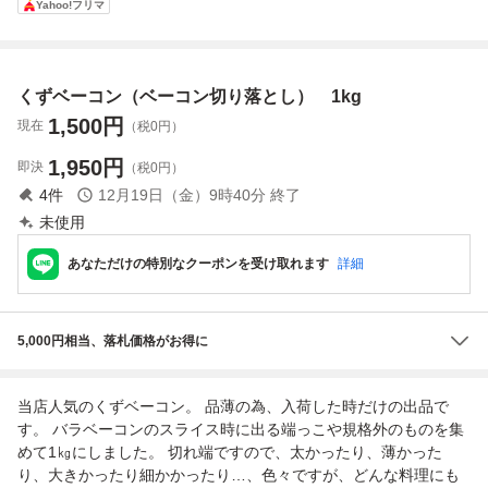
Yahoo!フリマ
［１kg］
角煮用 ベーコン燻
ーダブルダイスカ
腸(ホルモン) 1kg
製など ホエー豚と
ット 1kg(1kg×1パ
(1kg×1パック) 同
は違う味わい 三枚
ック) 送料600円も
梱可能
肉 チャーシュー焼
可能 同梱可能
くずベーコン（ベーコン切り落とし） 1kg
豚用
1,500
円
現在
（税0円）
1,950
円
即決
（税0円）
4
件
12月19日（金）9時40分
終了
未使用
あなただけの特別なクーポンを受け取れます
詳細
5,000円相当、落札価格がお得に
当店人気のくずベーコン。 品薄の為、入荷した時だけの出品で
す。 バラベーコンのスライス時に出る端っこや規格外のものを集
めて1㎏にしました。 切れ端ですので、太かったり、薄かった
り、大きかったり細かかったり…、色々ですが、どんな料理にも