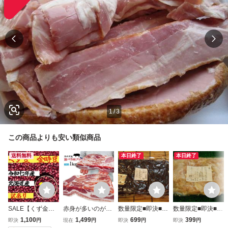
1
/
3
この商品よりも安い類似商品
送料無料
本日終了
本日終了
SALE【くず金時
赤身が多いのが特
数量限定■即決■1k
数量限定■即決■1g
豆】令和七年度 北
徴 豚バラ肉ブロッ
g699円の赤字処分
0.4円未満の大赤
1,100
1,499
699
399
即決
円
現在
円
即決
円
即決
円
海道産 金時豆
ク冷凍1kg 豚ばら
ドライ クランベリ
字処分 生冷 豚直