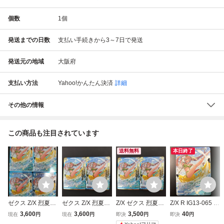
個数
1
個
発送までの日数
支払い手続きから3～7日で発送
発送元の地域
大阪府
支払い方法
Yahoo!かんたん決済
詳細
その他の情報
この商品も注目されています
送料無料
本日終了
ゼクス Z/X 烈夏の
ゼクス Z/X 烈夏の
Z/X ゼクス 烈夏の
Z/X R IG13-065 烈
XIフラッグス シェ
XIフラッグス シェ
XIフラッグス シェ
夏のXIフラッグス
3,600
3,600
3,500
40
現在
円
現在
円
即決
円
即決
円
スパティエ 4枚
スパティエ ホロ 2
スパティエ ホロS
シェスパティエ