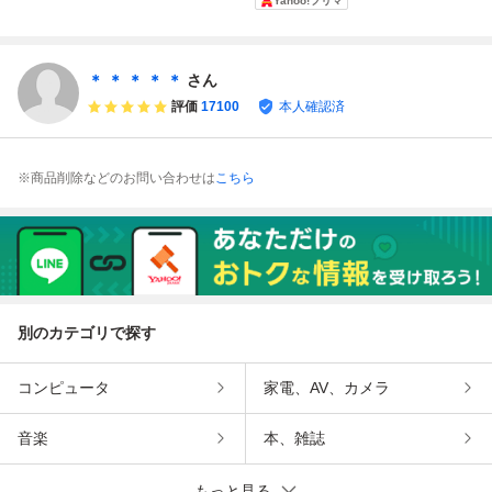
Yahoo!フリマ
枚
R2枚
ジェネレート エヴ
ォリューション
【カードガチャ
産】
＊ ＊ ＊ ＊ ＊
さん
評価
17100
本人確認済
※商品削除などのお問い合わせは
こちら
別のカテゴリで探す
コンピュータ
家電、AV、カメラ
音楽
本、雑誌
もっと見る