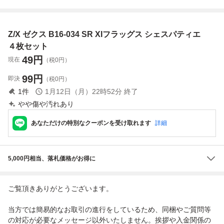
ジェネレート エヴ
ェネレート エヴォ
カードガチャ まと
-033 【中古】 Z/X
ォリューション
リューション
め売り セット nfd
-Zillions of enemy
【カードガチャ
【カードガチャ
b
X-｜ゼクス
Z/X ゼクス B16-034 SR XIフラッグス シェスパティエ
産】
産】
４枚セット
49
円
現在
（税0円）
99
円
即決
（税0円）
1
件
1月12日（月）22時52分
終了
やや傷や汚れあり
あなただけの特別なクーポンを受け取れます
詳細
5,000円相当、落札価格がお得に
ご覧頂きありがとうございます。
当方では簡易的なお取引の進行をしているため、同梱やご質問等
の対応が必要なメッセージ以外いたしません。挨拶や入金関係の