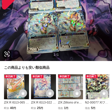
1
/
1
この商品よりも安い類似商品
本日終了
本日終了
本日終了
本日終了
Z/X R IG13-065 烈
Z/X R IG13-022 光
Z/X Zillions of ene
N2-00077 XIフラ
夏のXIフラッグス
彩のXIフラッグス
my X ゼクス 10th
ッグス シュターミ
40
25
1
5
即決
円
即決
円
現在
円
現在
円
シェスパティエ
ルートヴィヒ ジ
ANNIVERSARY
ラルゼ SR B14