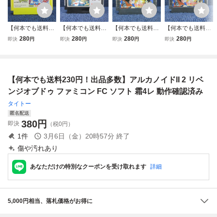
【何本でも送料23
【何本でも送料23
【何本でも送料23
【何本でも送料23
0円！出品多数】
0円！出品多数】
0円！出品多数】
0円！出品多数】
280
280
280
280
即決
円
即決
円
即決
円
即決
円
エグゼドエグゼス
スーパースターフ
ドラゴンボールZ
ドラゴンボールZ
ファミコン FC ソ
ォース 時空暦の秘
強襲！サイヤ人 D
強襲！サイヤ人 D
フト 霜6レ 動作確
密 ファミコン FC
RAGON BALL Z
RAGON BALL Z
認済み
ソフト 霜2レ 動作
ファミコン FC ソ
ファミコン FC ソ
【何本でも送料230円！出品多数】アルカノイドII 2 リベ
確認済み
フト 霜1レ 動作確
フト 霜6レ 動作確
認済み
認済み
ンジオブドゥ ファミコン FC ソフト 霜4レ 動作確認済み
タイトー
匿名配送
380
円
即決
（税0円）
1
件
3月6日（金）20時57分
終了
傷や汚れあり
あなただけの特別なクーポンを受け取れます
詳細
5,000円相当、落札価格がお得に