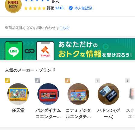
＊ ＊ ＊ ＊ ＊
さん
認済み
済み
済み
確認済み
評価
1218
本人確認済
※商品削除などのお問い合わせは
こちら
人気のメーカー・ブランド
1
2
3
4
5
任天堂
バンダイナム
コナミデジタ
ハドソン(ゲ
スク
コエンターテ
ルエンタテイ
ーム)
エ
インメント
ンメント