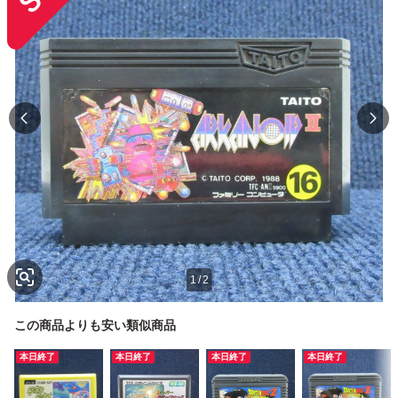
1
/
2
この商品よりも安い類似商品
本日終了
本日終了
本日終了
本日終了