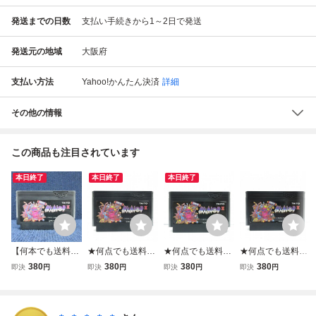
発送までの日数
支払い手続きから1～2日で発送
発送元の地域
大阪府
支払い方法
Yahoo!かんたん決済
詳細
その他の情報
この商品も注目されています
本日終了
本日終了
本日終了
【何本でも送料23
★何点でも送料１
★何点でも送料１
★何点でも送料１
0円！出品多数】
８５円★ アルカノ
８５円★ アルカノ
８５円★ ② アル
380
380
380
380
即決
円
即決
円
即決
円
即決
円
アルカノイドII 2
イドII 2 リベンジ
イドII 2 リベンジ
カノイドII 2 リベ
リベンジオブドゥ
オブドゥ ファミコ
オブドゥ ファミコ
ンジオブドゥ ファ
ファミコン FC ソ
ン チ11レ即発送 F
ン チ41レ即発送 F
ミコン ツ4レ即発
フト 霜2レ 動作確
C ソフト 動作確認
C ソフト 動作確認
送 FC ソフト 動作