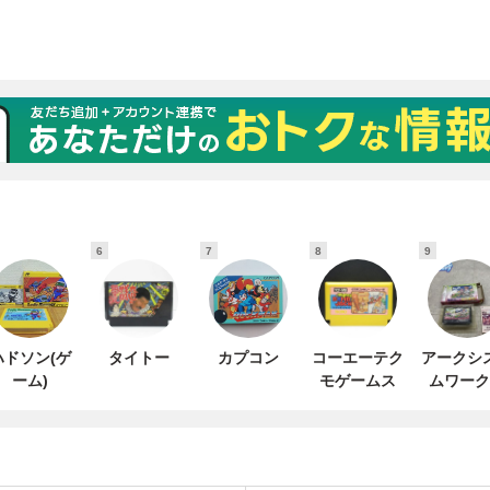
6
7
8
9
ハドソン(ゲ
タイトー
カプコン
コーエーテク
アークシ
ーム)
モゲームス
ムワーク