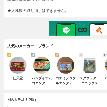
人気のメーカー・ブランド
1
2
3
4
5
任天堂
バンダイナム
コナミデジタ
スクウェア・
コエンターテ
ルエンタテイ
エニックス
インメント
ンメント
別のカテゴリで探す