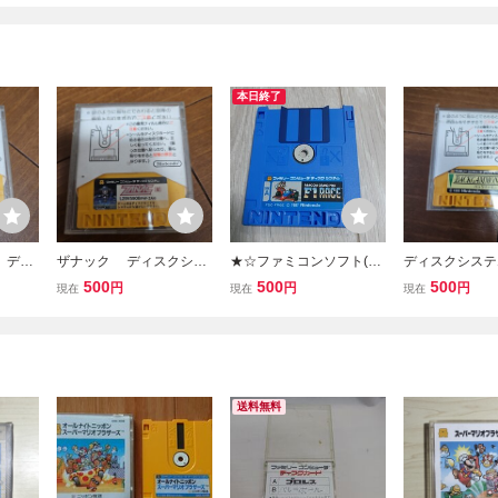
本日終了
 ディ
ザナック ディスクシス
★☆ファミコンソフト(デ
ディスクシステ
スクカ
テム ファミコンディスク
ィスクシステム) ファミ
コン ディスク
500
500
500
円
円
円
現在
現在
現在
システム ファミコン
コングランプリ F1レース
ックギャモン
☆★
送料無料