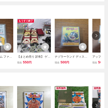
もうすぐ終了
ム ファミ
【まとめ売り 訳有】 ゲー
ナゾラーランド ディスク
アップルタ
カード バ
ム スーパーファミコン フ
システム ファミコン ディ
スクシステ
550
500
500
円
円
円
現在
現在
現在
ァミコン HVC-001 HVC-
スクカード
ファミコン
022 SHVC-001 ファミコ
テム
ン ディスクシステム
送料無料
送料無料