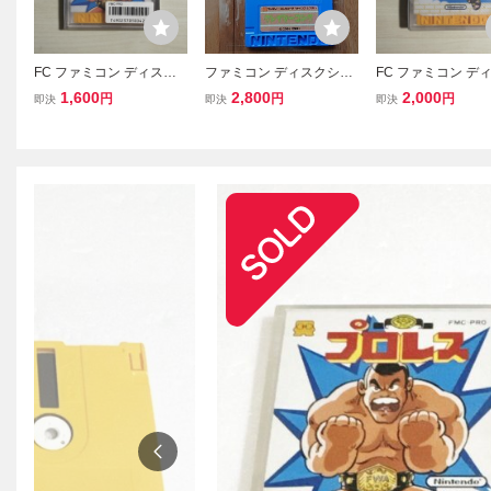
FC ファミコン ディスク
ファミコン ディスクシス
FC ファミコン デ
システム ディスクカード
テム
システム ディスク
1,600
2,800
2,000
円
円
円
即決
即決
即決
/ プロレス
/ 光神話 パルテナ