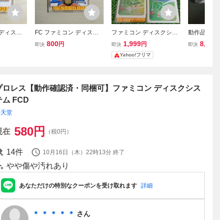
 ディスク
FC ファミコン ディスク
ファミコン ディスクシス
動作品 FC
スクカード
システム ディスクカード
テム プロレス スマッシュ
ア プロジ
800
1,999
8,700
円
円
即決
即決
即決
オブラザー
/ プロレス
ピンポン ソフト
ン ファミ
Yahoo!フリマ
ル
クシステム
プロレス【動作確認済・同梱可】ファミコン ディスクシス
テム FCD
任天堂
580
円
現在
（税0円）
14
件
10月16日（木）22時13分
終了
やや傷や汚れあり
あなただけの特別なクーポンを受け取れます
詳細
＊ ＊ ＊ ＊ ＊
さん