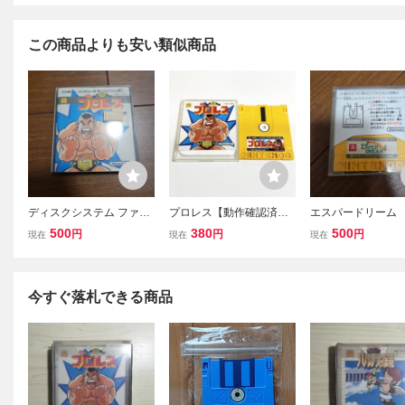
この商品よりも安い類似商品
ディスクシステム ファミ
プロレス【動作確認済・
エスパードリーム
コン プロレス ファミコン
同梱可】ファミコン ディ
スクシステム ディ
500
380
500
円
円
円
現在
現在
現在
ディスクシステム
スクシステム FCD
ード ファミコン
今すぐ落札できる商品