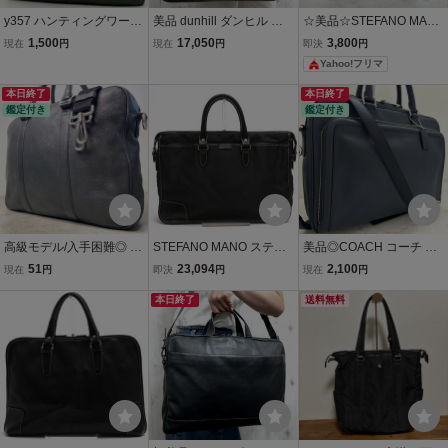
y357 ハンティングワール
美品 dunhill ダンヒル ビ
☆美品☆STEFANO MAN
ド HUNTING WORLD ト
ジネスバッグ バッグ レザ
O/ステファノマーノ ビ
1,500
17,050
3,800
現在
円
現在
円
即決
円
ートバッグ アドゥービ A4
ー 黒 A4収納可 メンズ 10
ジネストートバッグキャ
Yahoo!フリマ
収納可 メンズ ビジネス グ
4070Y
ンバス×レザー トートバ
リーン バリスティックナ
ッグ ネイビー×ブラウン
本日終了
本日終了
イロン
鑑定付き
鑑定付き
高級モデル/入手困難◎ B
STEFANO MANO ステフ
美品◎COACH コーチ ビ
ALLY バリー ビジネスバ
ァノマーノ ビジネスバッ
ジネスバッグ バックトー
51
23,094
2,100
現在
円
即決
円
現在
円
ッグ MOTTON SM グレイ
グ art.700 伊リモンタ社ナ
ト 2way A4可 ショルダー
ンカーフスキン 牛革 A4フ
イロン 牛革
本日終了
ロゴ サフィアーノレザー
送料無料
ァイル収納可 シボ革 シュ
大容量 多収納 メンズ ネイ
リンクレザー
ビー 紺色