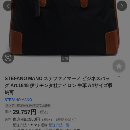
1
/
8
1
STEFANO MANO ステファノマーノ ビジネスバッ
グ Art.1848 伊リモンタ社ナイロン 牛革 A4サイズ収
納可
STEFANO MANO
ストア
前回から1%下げて出品中
29,757
円
価格
（税込）
東京都は
980円
送料
（税込）（離島を除く）
配送方法
ヤマト運輸
配送方法一覧