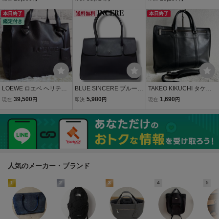
グリーン ビジネスバッグ
グ 107 GOLF ゴルフ 牛革
タ社ナイロン バケッタレ
ショルダーバッグ メンズ
本日終了
A4サイズ収納可 2WAY シ
送料無料
ザー 牛革 A4サイズ収納可
本日終了
鑑定付き
ハンドバッグ
ョルダーバッグ クロコ型
ユニセックス 男女兼用 2
押し 定番
WAY ショル
LOEWE ロエベ ヘリテー
BLUE SINCERE ブルーシ
TAKEO KIKUCHI タケオ
ジ スモール トート A4収
ンシア トートバッグ ビジ
キクチ ビジネスバッグ ブ
39,500
5,980
1,690
現在
円
即決
円
現在
円
納可 ハンドバッグ ビジネ
ネスバッグ レザー 本革 紺
リーフケース 2WAY レザ
ス ダークブラウン 茶 レザ
ネイビー A4収納可 肩掛け
ー 牛革 ブラック 黒 通
ー 革 型押しロゴ チャーム
大容量 メンズ レディース
勤 ノートpc A4 ショル
メンズ
ダーバッグ 1スタ
人気のメーカー・ブランド
1
2
3
4
5