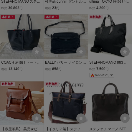
STEFANO MANO ステフ
極美品 dunhill ダンヒル
ultima TOKYO 肩掛け可
ァノマーノ ビジネスバッ
ビジネスバッグ ショルダ
A4収納 ウルティマトーキ
30,803
23
4,200
即決
円
現在
円
即決
円
グ Art.1848 GOLF ワルピ
ーバッグ バッグ レザー×
ョー トートバッグ ナイロ
エ社ブッテロレザー 牛革
本日終了
ナイロンキャンバス 黒 A4
本日終了
ン レザー 黒 ブラック ビ
送料無料
A4サイズ収納可 シボ革 シ
収納可 2WAY メンズ 103
ジネスバッグ
ュリンクレザー
704Y
COACH 肩掛け トートバ
BALLY バリー ナイロン
STEFANOMANO 883 ス
ッグ A4収納/コーチ メン
ビジネスバッグ ショルダ
テファノマーノ ビジネス
13,140
858
7,500
現在
円
現在
円
即決
円
ズ 大容量 ビジネス ターン
ーバッグ ブラック A4収納
バッグ 2way ナイロン レ
Yahoo!フリマ
ロック金具 ブラック レザ
可[TE00477]
ザー ブラック 黒 A4 ショ
ー 保存袋付☆中古
ルダーバッグ
送料無料
送料無料
【春屋革具】 美品★ビジ
【イタリア製】ステファ
ステファノ マーノ STEFA