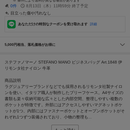
条件により送料が異なる場合があります
0
件
8月13日（木）11時59分
終了予定
目立った傷や汚れなし
あなただけの特別なクーポンを受け取れます
詳細
5,000円相当、落札価格がお得に
ステファノマーノ STEFANO MANO ビジネスバッグ Art.1848 伊
リモンタ社ナイロン 牛革
商品説明
ラグジュアリーブランドなどでも採用されるリモンタ社製ナイロ
ンを使い、イタリア職人が制作したブリーフケース。A4サイズの
書類も楽々収納可能な広々とした内部空間、整理しやすい複数の
ポケットが特徴です。外部にはアクセスしやすいマグネットポケ
ットが1つ、内部にはファスナーポケットとオープンポケットがそ
れぞれ1つずつ装備されており、小物の整理も...
もっと読む