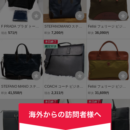
F PRADA プラダ トート
STEFANOMANO ステフ
Felisi フェリージ ビジネ
バッグ ビジネスバッ
ァノマーノ A4収納 本
スバッグ 1733/1/DS 伊リ
571
7,200
36,090
現在
円
即決
円
即決
円
グ 無地 ナイロン トラ
革 ブリーフケース ネイ
モンタ社ナイロン バケッ
イアングルロゴ 三角ロ
ビー ブラウン レザー ビジ
本日終了
タレザー 牛革 A4サイズ収
鑑定付き
ゴプレート 大容量 A4サ
ネスバッグ
納可
イズ収納可 ブラック
STEFANO MANO ステフ
COACH コーチ ビジネス
Felisi フェリージ ビジネ
ァノマーノ ビジネスバッ
バッグ ブリーフケース 2
スバッグ 1845/DS 伊リモ
41,558
2,311
31,609
即決
円
現在
円
即決
円
グ Art.3777 Missisipi 牛革
way ブラック A4収納可
ンタ社ナイロン バケッタ
A4サイズ収納可 2WAY シ
レザー 本革 メンズ フラッ
本日終了
レザー 牛革 A4サイズ収納
本日終了
ョルダーバッグ クロコ型
プ グラハム ハンドバッグ
可
押し