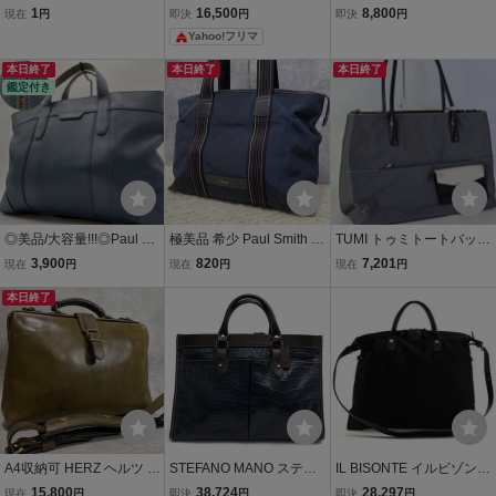
ネスリュック 本革牛革 ユ
ノマーノ 2WAY ビジネス
NO MANO ビジネスバッ
1
16,500
8,800
現在
円
即決
円
即決
円
ニセックス リュックサッ
バッグ トートバッグ ショ
グ ブリーフケース レザー
Yahoo!フリマ
ク デイバッグ 大容量 14
ルダーバッグ ネイビー A4
黒 ブラック /FF メンズ
インチPC A4書類収納可
可 ナイロン メンズ
本日終了
本日終了
本日終了
通勤 通学 旅行
鑑定付き
◎美品/大容量!!!◎Paul S
極美品 希少 Paul Smith ポ
TUMI トゥミトートバッグ
mith ポールスミス メンズ
ールスミス トートバッグ
ナイロン×レザー グレ - A
3,900
820
7,201
現在
円
現在
円
現在
円
ビジネス トートバッグ A4
ビジネス ナイロン レザー
4収納 ビジネス ラーキ
収納可 マルチストライプ
本日終了
ネイビー PC A4収納可 マ
ン ビジネスバッグ
本革 レザー ネイビー 書類
ルチストライプ 大容量 肩
かばん
掛け可
A4収納可 HERZ ヘルツ ダ
STEFANO MANO ステフ
IL BISONTE イルビゾンテ
レスバッグ 3way レザー
ァノマーノ ビジネスバッ
ビジネスバッグ 伊リモン
15,800
38,724
28,297
現在
円
即決
円
即決
円