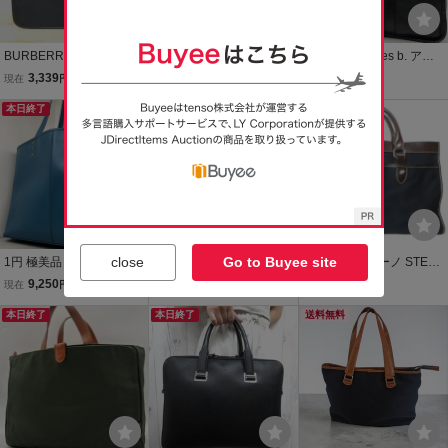
BURBERRY バーバリー
【廃番】SOMS SADDLE
y359 美品 agnes b. アニ
ビジネスバッグ/ブリーフ
ソメスサドル レザートー
エスベー A4収納 牛革ハン
3,339
12,000
11
現在
円
現在
円
現在
円
ケース ブラック ロゴプレ
トバッグ A4収納可 somes
ドル 革パッチ ナイロン ト
ート A4収納可 メンズ/レ
本日終了
サドル ビジネス カジュ
本日終了
ートバッグ ビジネスバッ
ディース[OG00257]
アル 軽量 1円 無料 本革
グ ブラック メンズ 斜めが
大容量
け
close
Go to Buyee site
1円 極美品 1PIU1UGUAL
極美品 TUMI トゥミ オー
ステファノ マーノ STEFA
E3 ウノピゥウノウグァー
ルレザー ビジネスバッグ
NO MANO ブリーフケー
9,250
8,239
2,400
現在
円
現在
円
即決
円
レトレ トートバッグ ビジ
ハンドバッグ バッグ 黒 A
ス ビジネスバッグ レザー
ネスバッグ 肩掛け A4収納
本日終了
4収納可 メンズ 103988Y
本日終了
コンビ 鞄 チャーム ネイビ
送料無料
可 大容量 ブルー 青 レザ
ー ブラウン /X メンズ
ー メンズ