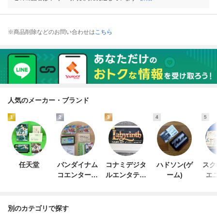
※商品削除などのお問い合わせは
こちら
人気のメーカー・ブランド
1
2
3
4
5
任天堂
バンダイナム
コナミデジタ
ハドソン(ゲ
スク
コエンターテ
ルエンタテイ
ーム)
エ
インメント
ンメント
別のカテゴリで探す