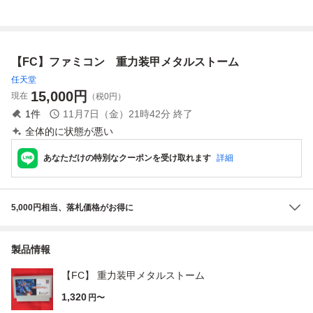
イレム
ガキ有 未検品現
ECMO (ソフト
状/ゲーム ファミ
無・説明書のみ)
コン ソフト 送:YP/
ファミリー コンピ
60
ュータ 全19ペー
【FC】ファミコン 重力装甲メタルストーム
ジ FC 1986
任天堂
15,000
円
現在
（税0円）
1
件
11月7日（金）21時42分
終了
全体的に状態が悪い
あなただけの特別なクーポンを受け取れます
詳細
5,000円相当、落札価格がお得に
製品情報
【FC】 重力装甲メタルストーム
1,320
円〜