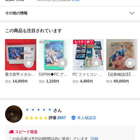
その他の情報
この商品も注目されています
もうすぐ終了
重力装甲メタルス
5SP66◆FC アイ
FC ファミコン 貝
【起動確認済】FC
トーム ファミコン
レム 重力装甲メタ
獣物語 ソフト 箱
メタルスレイダー
14,000
1,320
4,485
60,000
現在
円
現在
円
現在
円
即決
円
FC ソフトのみ ア
ルストーム 箱説ハ
説付 起動確認済
グローリー 箱説明
イレム
ガキ有 未検品現
書付 激レア ファ
状/ゲーム ファミ
ミコン アドベンチ
コン ソフト 送:YP/
ャー HAL研究所
60
＊ ＊ ＊ ＊ ＊
さん
評価
2607
本人確認済
スピード発送
この出品者は平均24時間以内に発送しています
詳細