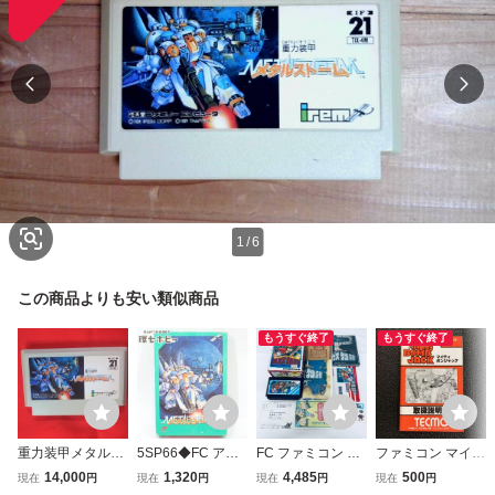
1
/
6
この商品よりも安い類似商品
もうすぐ終了
もうすぐ終了
重力装甲メタルス
5SP66◆FC アイ
FC ファミコン 貝
ファミコン マイテ
トーム ファミコン
レム 重力装甲メタ
獣物語 ソフト 箱
ィボンジャック 取
14,000
1,320
4,485
500
現在
円
現在
円
現在
円
現在
円
FC ソフトのみ ア
ルストーム 箱説ハ
説付 起動確認済
扱説明書 テクモ T