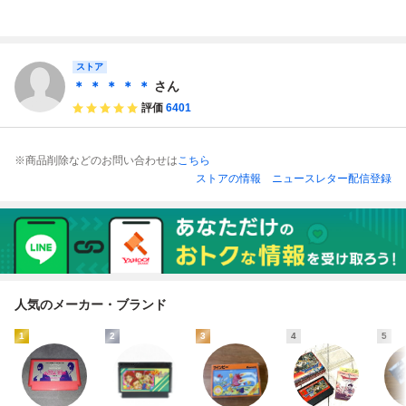
ークの伝説より ア
の伝説より ファ
ビック東海
本まで同梱可 簡
イギーナの予言」
ミコンソフト ビ
易清掃済 FC フ
ソフトのみ【起
ック東海
ァミコン
動・簡易動作確認
済】中古・現状品
ストア
レトロゲーム
＊ ＊ ＊ ＊ ＊
さん
評価
6401
※商品削除などのお問い合わせは
こちら
ストアの情報
ニュースレター配信登録
人気のメーカー・ブランド
1
2
3
4
5