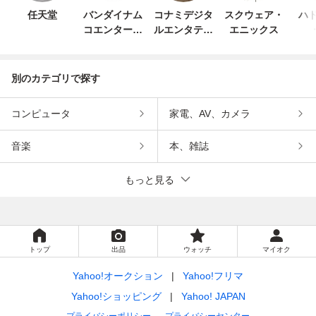
任天堂
バンダイナム
コナミデジタ
スクウェア・
ハド
コエンターテ
ルエンタテイ
エニックス
インメント
ンメント
別のカテゴリで探す
コンピュータ
家電、AV、カメラ
音楽
本、雑誌
もっと見る
トップ
出品
ウォッチ
マイオク
Yahoo!オークション
Yahoo!フリマ
Yahoo!ショッピング
Yahoo! JAPAN
プライバシーポリシー
プライバシーセンター