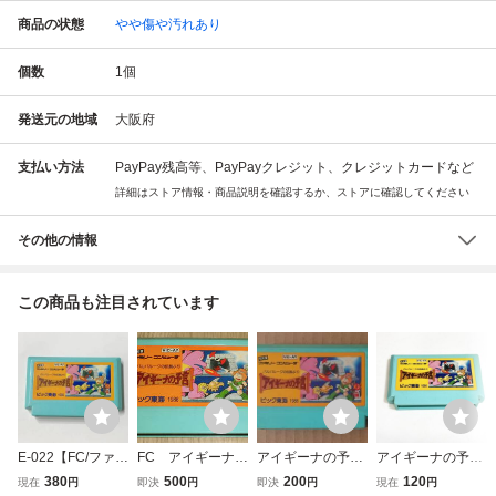
商品の状態
やや傷や汚れあり
個数
1
個
発送元の地域
大阪府
支払い方法
PayPay残高等、PayPayクレジット、クレジットカードなど
詳細はストア情報・商品説明を確認するか、ストアに確認してください
その他の情報
この商品も注目されています
E-022【FC/ファミ
FC アイギーナの
アイギーナの予言
アイギーナの予言
コン】「バルバル
予言 バルバルーク
（FC）箱説無し
【動作確認済】８
380
500
200
120
現在
円
即決
円
即決
円
現在
円