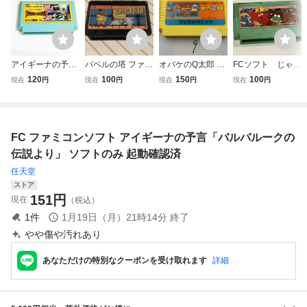
アイギーナの予言
バベルの塔 ファミ
オバケのQ太郎 ワ
FCソフト じゃじ
【動作確認済】８
コンソフト ソフト
ンワンパニック
ゃ丸の大冒険 フ
120
100
150
100
現在
円
現在
円
現在
円
現在
円
本まで同梱可 簡
のみ FC ファミコ
任天堂 FC ファ
ァミコンソフト
易清掃済 FC フ
ン アクション 昭
ミコン ソフトの
現状品 当時品
ァミコン
和レトロ 昭和ロマ
み 接点洗浄済
ジャレコ JALEC
ン アンティーク
SAKA9
O レア レト
FC ファミコンソフト アイギーナの予言「バルバルークの
コレクター
ロ ヴィンテー
ジ 昔 懐
伝説より」 ソフトのみ 起動確認済
任天堂
ストア
151
円
現在
（税込）
1
件
1月19日（月）21時14分
終了
やや傷や汚れあり
あなただけの特別なクーポンを受け取れます
詳細