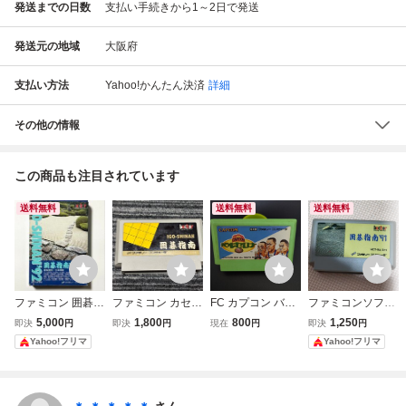
発送までの日数
支払い手続きから1～2日で発送
発送元の地域
大阪府
支払い方法
Yahoo!かんたん決済
詳細
その他の情報
この商品も注目されています
送料無料
送料無料
送料無料
ファミコン 囲碁指
ファミコン カセッ
FC カプコン バル
ファミコンソフト
南'92 箱 説明書 付
ト ソフト 囲碁指
セロナ'92 ファミ
囲碁指南'91 ヘク
5,000
1,800
800
1,250
即決
円
即決
円
現在
円
即決
円
き プラスチック無
南 FC
コンソフト カセッ
ト
Yahoo!フリマ
Yahoo!フリマ
し 箱痛み カセッ
トのみ
ト 美品 ファミリ
ーコンピュータ