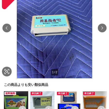
1
/
2
この商品よりも安い類似商品
送料無料
本日終了
本日終了
本日終了