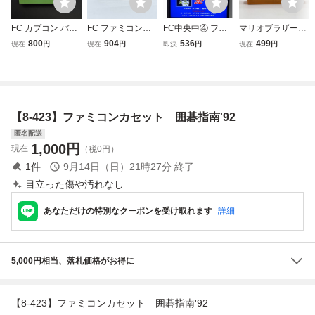
FC カプコン バル
FC ファミコンソ
FC中央中④ ファ
マリオブラザーズ
セロナ'92 ファミ
フト 囲碁指南’９
ミスタ92 ファミ
MARIO BROS. Au
800
904
536
499
現在
円
現在
円
即決
円
現在
円
コンソフト カセッ
１ ソフトのみ 起
コン ゲーム 昭和
diovisual Nintend
トのみ
動確認済
レトロ レトロ カ
o 1983 任天堂 フ
セット ソフト
ァミリーコンピュ
ータ ファミコン
ソフト カセット
【8-423】ファミコンカセット 囲碁指南'92
カートリッジ
匿名配送
1,000
円
現在
（税0円）
1
件
9月14日（日）21時27分
終了
目立った傷や汚れなし
あなただけの特別なクーポンを受け取れます
詳細
5,000円相当、落札価格がお得に
【8-423】ファミコンカセット 囲碁指南'92