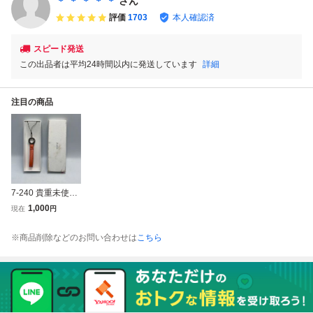
＊ ＊ ＊ ＊ ＊
さん
評価
1703
本人確認済
スピード発送
この出品者は平均24時間以内に発送しています
詳細
注目の商品
7-240 貴重未使用
ZARD オレンジレ
1,000
現在
円
ザーキーホルダー
ストラップ
※商品削除などのお問い合わせは
こちら