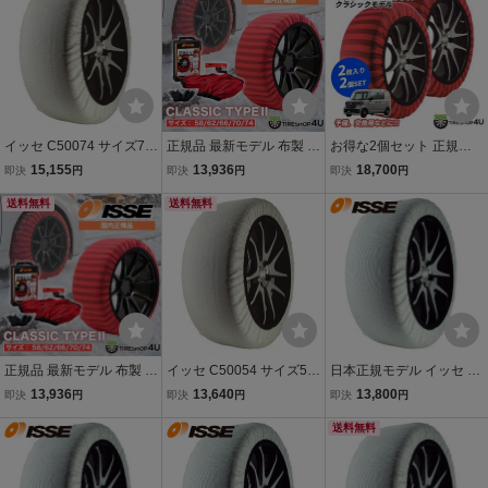
12418002590
イッセ C50074 サイズ74
正規品 最新モデル 布製 IS
お得な2個セット 正規品
ISSE スノーソックス(布
SE サイズ62 イッセ スノ
布製 ISSE サイズ66 クラ
15,155
13,936
18,700
即決
円
即決
円
即決
円
製タイヤチェーン) スーパ
ーソックス クラシック タ
シック 予備 スペアに イッ
ー チェーン規制適合 [代
送料無料
イプ2 非金属 タイヤチェ
送料無料
セ スノーソックス 非金属
引・ゆっくり払い不可]84
ーン ジャッキアップ不要
タイヤチェーン ジャッキ
12418002606
アップ不要
正規品 最新モデル 布製 IS
イッセ C50054 サイズ54
日本正規モデル イッセ ス
SE サイズ66 イッセ スノ
ISSE スノーソックス(布
ノーソックス 布製タイヤ
13,936
13,640
13,800
即決
円
即決
円
即決
円
ーソックス クラシック タ
製タイヤチェーン) スーパ
チェーン スーパーモデル
イプ2 非金属 タイヤチェ
ー チェーン規制適合 [代
70 265/35R22 22インチ
送料無料
ーン ジャッキアップ不要
引・ゆっくり払い不可]84
対応 ISSE
12418002552