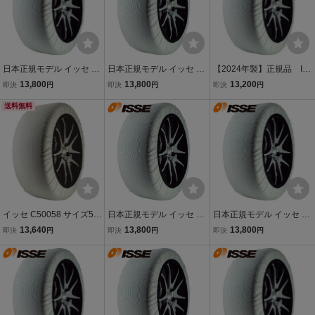
日本正規モデル イッセ ス
日本正規モデル イッセ ス
【2024年製】正規品 IS
ノーソックス 布製タイヤ
ノーソックス 布製タイヤ
SE SAFETY スノーソック
13,800
13,800
13,200
即決
円
即決
円
即決
円
チェーン スーパーモデル
チェーン スーパーモデル
ス SIZE70 スーパー
70 245/40R21 21インチ
送料無料
70 265/35R21 21インチ
布製タイヤチェーン
対応 ISSE
対応 ISSE
イッセ C50058 サイズ58
日本正規モデル イッセ ス
日本正規モデル イッセ ス
ISSE スノーソックス(布
ノーソックス 布製タイヤ
ノーソックス 布製タイヤ
13,640
13,800
13,800
即決
円
即決
円
即決
円
製タイヤチェーン) スーパ
チェーン スーパーモデル
チェーン スーパーモデル
ー チェーン規制適合 [代
70 255/40R21 21インチ
70 195/75R17 17インチ
引・ゆっくり払い不可]84
対応 ISSE
対応 ISSE
12418002569