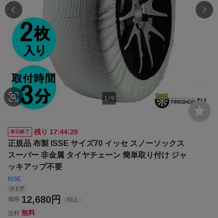
1
/
9
残り
17:44:19
本日終了
正規品 布製 ISSE サイズ70 イッセ スノーソックス
スーパー 非金属 タイヤチェーン 簡単取り付け ジャ
ッキアップ不要
ISSE
ストア
12,680
円
価格
（税込）
無料
送料