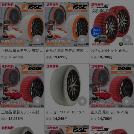
スノーソックス 非金属 タ
送料無料
プ2 非金属 タイヤチェー
送料無料
チェーン 簡単取り付け ジ
送料無料
イヤチェーン ジャッキア
ン ジャッキアップ不要
ャッキアップ不要
ップ不要
正規品 最新モデル 布製 IS
正規品 最新モデル 布製 IS
お得な2個セット 正規品
SE サイズ62 イッセ スノ
SE サイズ58 イッセ スノ
布製 ISSE サイズ70 クラ
20,460
19,699
18,700
即決
円
即決
円
即決
円
ーソックス スーパー タイ
ーソックス スーパー タイ
シック 予備 スペアに イッ
プ2 非金属 タイヤチェー
送料無料
プ2 非金属 タイヤチェー
送料無料
セ スノーソックス 非金属
送料無料
ン ジャッキアップ不要
ン ジャッキアップ不要
タイヤチェーン ジャッキ
アップ不要
正規品 最新モデル 布製 IS
イッセ C50070 サイズ70
正規品 最新モデル 布製 IS
SE サイズ70 イッセ スノ
ISSE スノーソックス(布
SE サイズ74 イッセ スノ
13,936
14,246
14,700
即決
円
即決
円
即決
円
ーソックス クラシック タ
製タイヤチェーン) スーパ
ーソックス クラシック タ
イプ2 非金属 タイヤチェ
送料無料
ー チェーン規制適合 [代
送料無料
イプ2 非金属 タイヤチェ
送料無料
ーン ジャッキアップ不要
引・ゆっくり払い不可]84
ーン ジャッキアップ不要