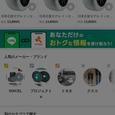
日本正規モデル イッセ ス
日本正規モデル イッセ ス
日本正規モデル イッセ ス
ノーソックス 布製タイヤ
ノーソックス 布製タイヤ
ノーソックス 布製タイヤ
13,800
13,800
13,800
即決
円
即決
円
即決
円
チェーン スーパーモデル
チェーン スーパーモデル
チェーン スーパーモデル
70 255/35R20 20インチ
70 255/35R20 20インチ
70 245/40R20 20インチ
対応 ISSE
対応 ISSE
対応 ISSE
人気のメーカー・ブランド
1
2
3
4
5
DIXCEL
プロジェクト
トヨタ
クスコ
B
μ
別のカテゴリで探す