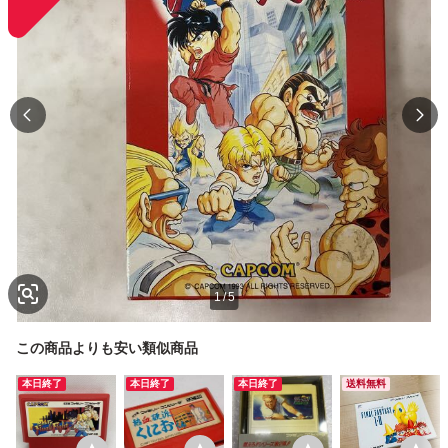
1
/
5
この商品よりも安い類似商品
本日終了
本日終了
本日終了
送料無料