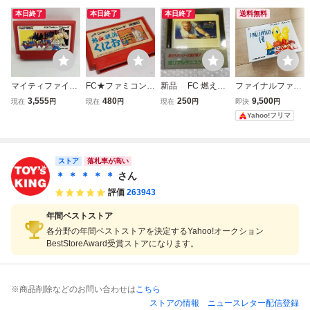
本日終了
本日終了
本日終了
送料無料
マイティファイナ
FC★ファミコン★
新品 FC 燃えろ
ファイナルファン
ルファイト FC フ
熱血硬派くにおく
プロテニス ジャレ
タジーⅠ Ⅱ ファ
3,555
480
250
9,500
現在
円
現在
円
現在
円
即決
円
ァミコン
ん★テクノスジャ
コ ファミコンソフ
ミコン FC
Yahoo!フリマ
パン★クリックポ
ト
スト185円
ストア
落札率が高い
＊ ＊ ＊ ＊ ＊
さん
評価
263943
年間ベストストア
各分野の年間ベストストアを決定するYahoo!オークション
BestStoreAward受賞ストアになります。
※商品削除などのお問い合わせは
こちら
ストアの情報
ニュースレター配信登録