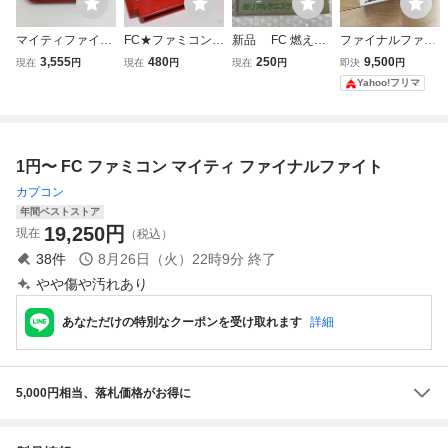
マイティファイナ
FC★ファミコン★
新品 FC 燃えろ
ファイナルファン
ルファイト FC フ
熱血硬派くにおく
プロテニス ジャレ
タジーⅠ Ⅱ ファ
3,555
480
250
9,500
現在
円
現在
円
現在
円
即決
円
ァミコン
ん★テクノスジャ
コ ファミコンソフ
ミコン FC
Yahoo!フリマ
パン★クリックポ
ト
スト185円
1円〜 FC ファミコン マイティ ファイナルファイト
カプコン
年間ベストストア
19,250
円
現在
（税込）
38
件
8月26日（火）22時9分
終了
やや傷や汚れあり
あなただけの特別なクーポンを受け取れます
詳細
5,000円相当、落札価格がお得に