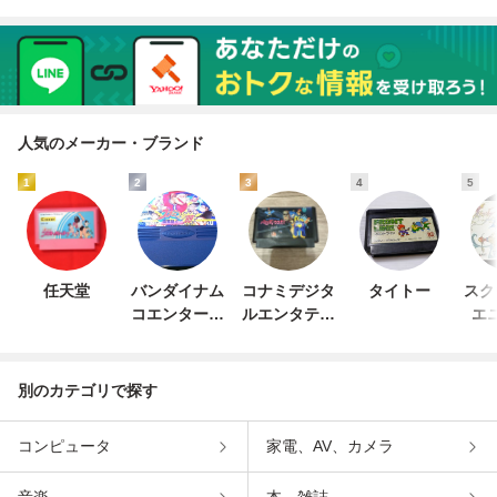
人気のメーカー・ブランド
1
2
3
4
5
任天堂
バンダイナム
コナミデジタ
タイトー
スク
コエンターテ
ルエンタテイ
エ
インメント
ンメント
別のカテゴリで探す
コンピュータ
家電、AV、カメラ