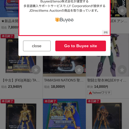
★新品未開封★TAMASHII
TAMASHII NATIONS 聖闘
聖闘士聖衣神話EX アンド
NATIONS 聖闘士聖衣神話
士聖衣神話 カプリコーン
ロメダ瞬 (新生青銅聖衣) ~
7,800
6,700
9,800
現在
円
即決
円
即決
円
ゼータ星ミザールシド★
シュラ(冥衣)
GOLDEN LIMITED EDITI
セイントクロスマイス★
本日終了
ON~ TAMASHII NATIONS
送料無料
TOKYO
close
Go to Buyee site
【中古】[FIG](再販) TAMA
TAMASHII NATIONS 聖闘
聖闘士聖衣神話EXサイズ
SHII NATIONS STORE限
士聖衣神話 フェニックス
ヒドラ市 海蛇座 海外製
23,940
18,000
14,000
現在
円
現在
円
即決
円
定 聖闘士聖衣神話EX カ
一輝 神聖衣 -10th Anniver
聖闘士星矢 青銅聖衣 青銅
Yahoo!フリマ
プリコーンシュラ(リバイ
sary Edition- 開封品
聖闘士
バル版) 聖闘士星矢 完成
本日終了
本日終了
本日終了
品 可動フィギュア