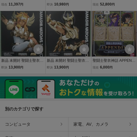
話EX アンドロメダ瞬(新
士聖衣神話EX ペガサス星
衣神話 EX 十三番目の黄
11,397
10,980
52,800
現在
円
即決
円
現在
円
生青銅聖衣) 「聖闘士星
矢 -聖闘士星矢 The Begin
金聖闘士 ORIGINAL COL
矢」 ～GOLDEN LIMITED
ning- 約170mm si
OR EDITION 聖闘士星矢
～ TAMASHII NATI
冥王神話 TAMASHII NATI
ON 2017 箱付 玩具
新品 未開封 聖闘士聖衣神
新品 未開封 聖闘士聖衣神
聖闘士聖衣神話 APPENDI
話EX キグナス氷河 新生
話EX フェニックス一輝
X 黄金聖衣箱 VOL.3 聖闘
13,900
13,900
6,000
即決
円
即決
円
現在
円
青銅聖衣 GOLDEN LIMIT
新生青銅聖衣 GOLDEN LI
士星矢 バンダイ
ED EDITION TAMASHII N
MITED EDITION TAMASH
ATIONS TOKYO限定 黄金
II NATIONS TOKYO限定
青銅 バンダイ
黄金青銅 バンダイ
別のカテゴリで探す
コンピュータ
家電、AV、カメラ