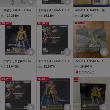
【中古】TAMASHII NATIO
【中古】[FIG]TAMASHII N
TAMASHII NATIONS 聖闘
NS 聖闘士聖衣神話 ヒド
ATIONS STORE限定 聖闘
士聖衣神話 黄金系譜 ペガ
14,386
14,520
15,000
現在
円
現在
円
即決
円
ラ市
士聖衣神話EX ドラゴン紫
サス星矢
本日終了
龍(新生青銅聖衣) ～GOLD
本日終了
送料無料
EN LIMITED EDITION～
聖闘士星矢 完成品
【中古】[FIG](再販) TAMA
【中古】[FIG]TAMASHII N
TAMASHII NATIONS STO
SHII NATIONS STORE限
ATIONS STORE限定 聖闘
RE限定 聖闘士聖衣神話A
23,940
12,807
19,800
現在
円
現在
円
即決
円
定 聖闘士聖衣神話EX カ
士聖衣神話EX ドラゴン紫
PPENDIX 黄金聖衣オブジ
Yahoo!フリマ
プリコーンシュラ(リバイ
龍(新生青銅聖衣) ～GOLD
ェ 新品未開封
バル版) 聖闘士星矢 完成
EN LIMITED EDITION～
本日終了
本日終了
品 可動フィギュア
聖闘士星矢 完成品