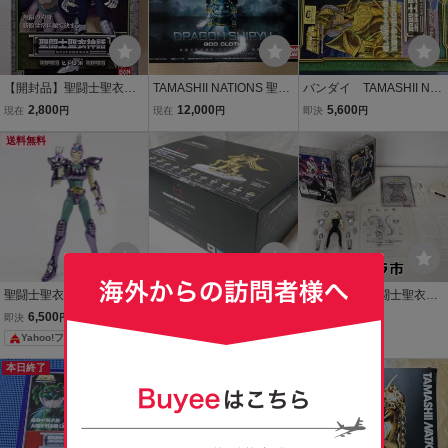
【開封品】聖闘士聖衣神
TAMASHII NATIONS 聖闘
バンダイ TAMASHII NAT
話 ヒドラ市 イチ 聖闘士星
士聖衣神話 ドラゴン紫龍
IONS 聖闘士聖衣神話 セ
2,800
12,000
5,600
現在
円
現在
円
即決
円
矢 セイントクロスマイス
神聖衣 -10th Anniversary
イレーンソレント
バンダイ
送料無料
Edition- 開封品
聖闘士聖衣神話EX ヒドラ
未開封 聖闘士聖衣神話 A
聖闘士星矢 聖闘士聖衣神
市 海外製 聖闘士星矢 青銅
PPENDIX 黄金聖衣オブジ
話 セイントクロスマイス
6,500
17,000
6,000
即決
円
現在
円
現在
円
聖衣 青銅聖闘士 メタルパ
ェ 聖闘士星矢 バンダイ T
ヒドラ市 イチ フィギュア
Yahoo!フリマ
ーツ造形版
AMASHII NATIONS STOR
E限定
本日終了
本日終了