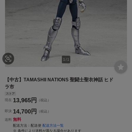
1
/
1
【中古】TAMASHII NATIONS 聖闘士聖衣神話 ヒド
ラ市
ストア
13,965
円
現在
（税込）
14,700
円
即決
（税込）
無料
送料
配送方法
配送便
配送方法一覧
条件により送料が異なる場合があります