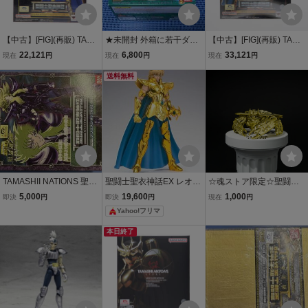
【中古】[FIG](再販) TAMA
★未開封 外箱に若干ダメ
【中古】[FIG](再販) TAMA
SHII NATIONS STORE限
ージあり★TAMASHII NAT
SHII NATIONS STORE限
22,121
6,800
33,121
現在
円
現在
円
現在
円
定 聖闘士聖衣神話EX カ
IONS 聖闘士聖衣神話 セ
定 聖闘士聖衣神話EX ジ
プリコーンシュラ(リバイ
イレーンソレント★セイ
送料無料
ェミニサガ(リバイバル版)
バル版) 聖闘士星矢 完成
ントクロスマイス★
聖闘士星矢 完成品 可動フ
品 可動フィギュア
ィギュア バンダ
TAMASHII NATIONS 聖闘
聖闘士聖衣神話EX レオア
☆魂ストア限定☆聖闘士
士聖衣神話 アリエスシオ
イオリア〈リバイバル
聖衣神話APPENDIX 黄金
5,000
19,600
1,000
即決
円
即決
円
現在
円
ン
版〉 『聖闘士星矢』
聖衣オブジェ キャンサー
Yahoo!フリマ
クロス / デスマスク TAMA
SHII NATIONS魂ネイショ
本日終了
ンズBANDAIバンダイ