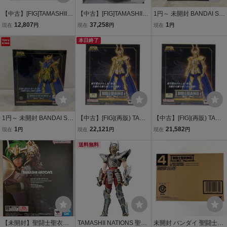
【中古】[FIG]TAMASHII N
【中古】[FIG]TAMASHII N
1円～ 未開封 BANDAI SPI
ATIONS STORE限定 聖闘
ATIONS STORE限定 聖闘
RITS 聖闘士聖衣神話EX
12,807
37,258
1
現在
円
現在
円
現在
円
士聖衣神話EX ドラゴン紫
士聖衣神話EX レオアイオ
聖闘士星矢 〜蟹座 キャン
龍(新生青銅聖衣) ～GOLD
リア(リバイバル版) 聖闘
本日終了
サーデスマスク 〜
EN LIMITED EDITION～
士星矢 完成品 可動フィギ
聖闘士星矢 完成品
ュア バンダイス
1円～ 未開封 BANDAI SPI
【中古】[FIG](再販) TAMA
【中古】[FIG](再販) TAMA
RITS 聖闘士聖衣神話EX
SHII NATIONS STORE限
SHII NATIONS STORE限
1
22,121
21,582
現在
円
現在
円
現在
円
聖闘士星矢 〜蠍座 スコー
定 聖闘士聖衣神話EX カ
定 聖闘士聖衣神話EX カ
ピオンミロ
プリコーンシュラ(リバイ
送料無料
プリコーンシュラ(リバイ
バル版) 聖闘士星矢 完成
バル版) 聖闘士星矢 完成
品 可動フィギュア
品 可動フィギュア
【未開封】聖闘士聖衣神
TAMASHII NATIONS 聖闘
未開封 バンダイ 聖闘士聖