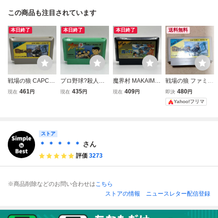
この商品も注目されています
本日終了
本日終了
本日終了
送料無料
戦場の狼 CAPCO
プロ野球?殺人事
魔界村 MAKAIMU
戦場の狼 ファミコ
M 1986 カプコン
件! 1988 c CAPC
RA CAPCOM カプ
ンソフト カプコン
461
435
409
480
現在
円
現在
円
現在
円
即決
円
Nintendo 任天堂
OM カプコン Nint
コン ファミリーコ
CAPCOM 任天堂
Yahoo!フリマ
ファミリーコンピ
endo 任天堂 ファ
ンピュータ FAMIL
ファミリーコンピ
ュータ FAMILY C
ミリーコンピュー
Y COMPUTER フ
ュータ
OMPUTER ファミ
タ ファミコン FC
ァミコン FC ソフ
コン FC ソフト カ
ソフト カセット
ト カセット カー
ストア
セット カートリッ
カートリッジ
トリッジ
＊ ＊ ＊ ＊ ＊
さん
ジ
評価
3273
※商品削除などのお問い合わせは
こちら
ストアの情報
ニュースレター配信登録