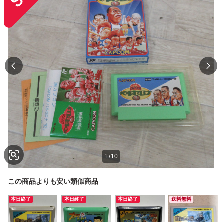
1
/
10
この商品よりも安い類似商品
本日終了
本日終了
本日終了
送料無料