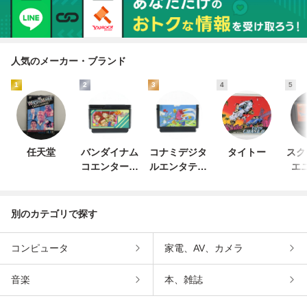
人気のメーカー・ブランド
1
2
3
4
5
任天堂
バンダイナム
コナミデジタ
タイトー
スク
コエンターテ
ルエンタテイ
エ
インメント
ンメント
別のカテゴリで探す
コンピュータ
家電、AV、カメラ
音楽
本、雑誌