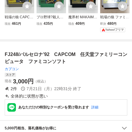
戦場の狼 CAPCO
プロ野球?殺人事
魔界村 MAKAIMU
戦場の狼 ファミコ
M 1986 カプコン
件! 1988 c CAPC
RA CAPCOM カプ
ンソフト カプコン
461
435
409
480
現在
円
現在
円
現在
円
即決
円
Nintendo 任天堂
OM カプコン Nint
コン ファミリーコ
CAPCOM 任天堂
Yahoo!フリマ
ファミリーコンピ
endo 任天堂 ファ
ンピュータ FAMIL
ファミリーコンピ
ュータ FAMILY C
ミリーコンピュー
Y COMPUTER フ
ュータ
OMPUTER ファミ
タ ファミコン FC
ァミコン FC ソフ
コン FC ソフト カ
ソフト カセット
ト カセット カー
FJ248/バルセロナ’92 CAPCOM 任天堂ファミリーコン
セット カートリッ
カートリッジ
トリッジ
ジ
ピュータ ファミコンソフト
カプコン
ストア
3,000
円
現在
（税込）
2
件
7月21日（月）22時31分
終了
全体的に状態が悪い
あなただけの特別なクーポンを受け取れます
詳細
5,000円相当、落札価格がお得に