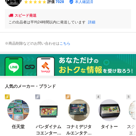
評価
7028
本人確認済
確認済み
スピード発送
この出品者は平均24時間以内に発送しています
詳細
※商品削除などのお問い合わせは
こちら
人気のメーカー・ブランド
1
2
3
4
5
任天堂
バンダイナム
コナミデジタ
タイトー
スク
コエンターテ
ルエンタテイ
エ