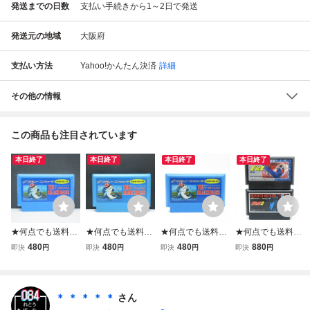
発送までの日数
支払い手続きから1～2日で発送
発送元の地域
大阪府
支払い方法
Yahoo!かんたん決済
詳細
その他の情報
この商品も注目されています
本日終了
本日終了
本日終了
本日終了
★何点でも送料１
★何点でも送料１
★何点でも送料１
★何点でも送料１
８５円★ ザ・ブラ
８５円★ ザ・ブラ
８５円★ ザ・ブラ
８５円★２本セッ
480
480
480
880
即決
円
即決
円
即決
円
即決
円
ックバス ファミコ
ックバス ファミコ
ックバス ファミコ
ト！⑦ 北斗の拳１
ン ソ36レ即発送 F
ン セ28レ即発送 F
ン チ4レ即発送 F
＋２ 世紀末救世主
C ソフト 動作確認
C ソフト 動作確認
C ソフト 動作確認
伝説 SET ファミ
済み
済み
済み
コン ツ18レ即発
＊ ＊ ＊ ＊ ＊
さん
送 FC ソフト 動作