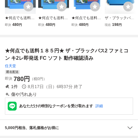
★何点でも送料１
★何点でも送料１
★何点でも送料１
ザ・ブラックバス
８５円★ ザ・ブラ
８５円★ ザ・ブラ
８５円★ ザ・ブラ
【動作確認済】８
480
480
480
198
即決
円
即決
円
即決
円
現在
円
ックバス ファミコ
ックバス ファミコ
ックバス ファミコ
本まで同梱可 簡
ン ソ36レ即発送 F
ン セ28レ即発送 F
ン チ4レ即発送 F
易清掃済 FC フ
C ソフト 動作確認
C ソフト 動作確認
C ソフト 動作確認
ァミコン
済み
済み
済み
★何点でも送料１８５円★ ザ・ブラックバス2 ファミコ
ン キ2レ即発送 FC ソフト 動作確認済み
任天堂
匿名配送
780
円
即決
（税0円）
1
件
8月17日（日）6時37分
終了
傷や汚れあり
あなただけの特別なクーポンを受け取れます
詳細
5,000円相当、落札価格がお得に