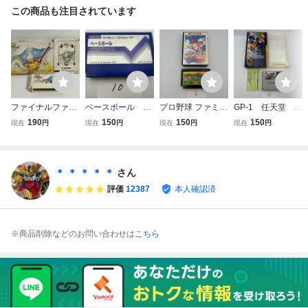
この商品も注目されています
ファイナルファン
ベースボール 任
プロ野球 ファミリ
GP-1 任天堂 S
タジー3 任天
天堂 FC ファミ
ースタジアム 任
FC スーパーファ
190
150
150
150
現在
円
現在
円
現在
円
現在
円
堂 FC ファミコ
コン ソフトの
天堂 FC ファミ
ミコン 箱有り
ン 箱説有り 接
み 接点洗浄済
コン 箱有り 接
接点洗浄済 SAK
点洗浄済
SAKA10
点洗浄済 SAKA2
A15
＊ ＊ ＊ ＊ ＊
さん
評価
12387
本人確認済
※商品削除などのお問い合わせは
こちら