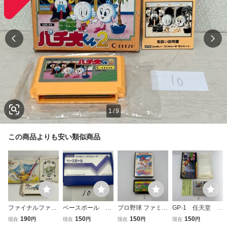
1
/
9
この商品よりも安い類似商品
ファイナルファン
ベースボール 任
プロ野球 ファミリ
GP-1 任天堂 S
タジー3 任天
天堂 FC ファミ
ースタジアム 任
FC スーパーファ
190
150
150
150
現在
円
現在
円
現在
円
現在
円
堂 FC ファミコ
コン ソフトの
天堂 FC ファミ
ミコン 箱有り