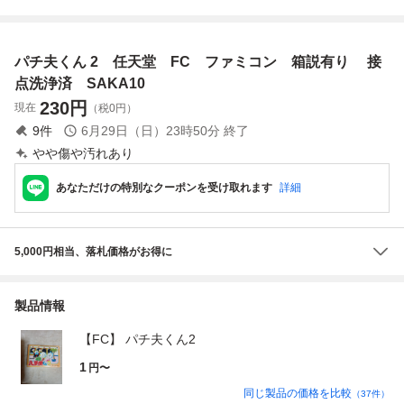
ン 箱説有り 接
み 接点洗浄済
コン 箱有り 接
接点洗浄済 SAK
点洗浄済
SAKA10
点洗浄済 SAKA2
A15
パチ夫くん 2 任天堂 FC ファミコン 箱説有り 接
点洗浄済 SAKA10
230
円
現在
（税0円）
9
件
6月29日（日）23時50分
終了
やや傷や汚れあり
あなただけの特別なクーポンを受け取れます
詳細
5,000円相当、落札価格がお得に
製品情報
【FC】 パチ夫くん2
1
円〜
同じ製品の価格を比較
（
37
件）