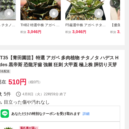
 チタノタ
THB2 特選中株 アガベ チ
F5厳選中株 アガベ チタノ
【優良選抜
株 子株 3
タノタ 黒豹 極上狂棘大甲
タ 姫厳竜 濃黒棘 肉厚 大
大きめ 逆刺
3,046
3,046
3,500
円
円
即決
即決
即決
蓋 極上品 極上裏棘 多肉
甲蓋 強鋸歯 狂刺刺し 極
棘 狂棘
植物
上美株 激レア高級多肉植
物 発根済
AT35【青田園芸】特選 アガベ 多肉植物 チタノタ ハデス H
ades 黒帝斯 恐龍牙歯 強棘 狂刺 大甲蓋 極上株 胴切り天芽
匿名配送
510
円
現在
（税0円）
5
件
4月8日（火）22時59分
終了
目立った傷や汚れなし
あなただけの特別なクーポンを受け取れます
詳細
落札率が高い