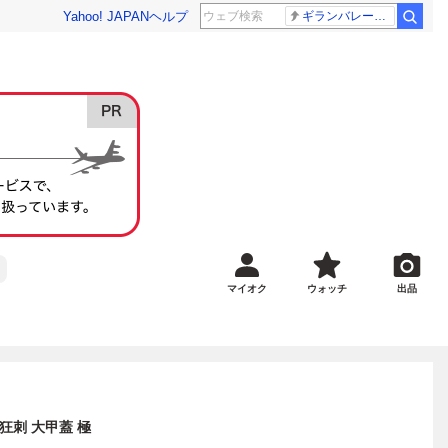
Yahoo! JAPAN
ヘルプ
ギランバレー症候群
マイオク
ウォッチ
出品
 狂刺 大甲蓋 極