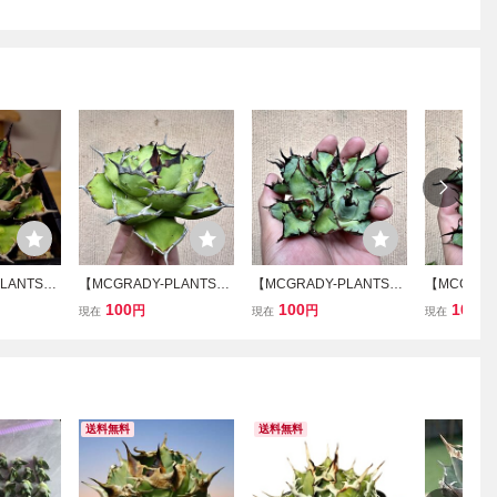
LANTS】
【MCGRADY-PLANTS】
【MCGRADY-PLANTS】
【MCGRAD
級品種 ア
H597 激レア高級品種 ア
H510 アガベ チタノタ ハ
H509 アガ
100
100
100
円
円
円
現在
現在
現在
地勇星 極
ガベ チタノタ Rose 良の
デス 恐竜牙歯 黒帝斯 hea
デス 恐竜牙歯
 大甲蓋
血統 極上強棘 陽炎狂刺
ds 極上強棘 狂刺 極上子
ds 極上強棘
美極上子株
大甲蓋 包葉形 極上子株
株 5株同梱
株 5株同梱
送料無料
送料無料