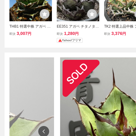
THB1 特選中株 アガベ チ
EE351 アガベ チタノタ
TK2 特選上品中株
タノタ 黒豹 極上狂棘大甲
姫厳竜 強棘姫厳龍 短葉厚
チタノタ 凱撒 シー
3,007
1,280
3,376
円
円
円
即決
即決
即決
蓋 極上品 極上裏棘 多肉
葉 極上美株 狂刺大甲蓋
強棘 極上美株 強裏
Yahoo!フリマ
植物