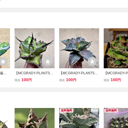
芽
4 厳選
【MCGRADY-PLANTS】
【MCGRADY-PLANTS】
【MCGRADY-P
魁 極上
H506 アガベ チタノタ ハ
H581 貴重な希少種 アガ
H580 激レア高
100
100
100
円
円
円
現在
現在
現在
少株
デス 恐竜牙歯 黒帝斯 hea
ベ チタノタ 火球 極上強
ガベ チタノタ 
極上株
ds 極上強棘 狂刺 極美極
棘 狂刺 強白棘 大甲蓋 極
上強棘 陽炎狂刺
上株
美極上株
球形包葉形 極
送料無料
送料無料