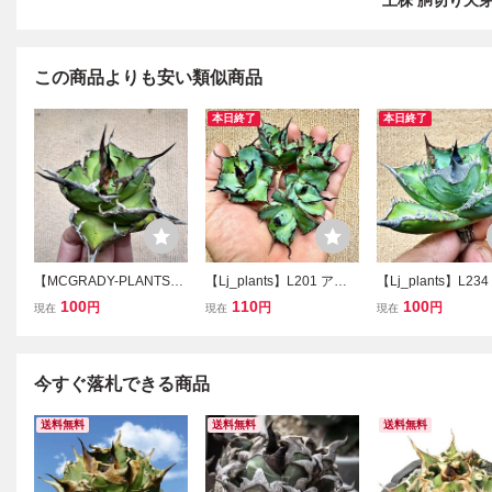
上株 胴切り天
この商品よりも安い類似商品
本日終了
本日終了
【MCGRADY-PLANTS】
【Lj_plants】L201 アガ
【Lj_plants】L23
H507 アガベ チタノタ ハ
ベ チタノタ ハデス 恐竜
アガベ チタノタ天
100
110
100
円
円
円
現在
現在
現在
デス 恐竜牙歯 黒帝斯 hea
牙歯 黒帝斯 heads 極上強
狂棘 極上大甲蓋 希
ds 極上強棘 狂刺 極美極
棘 狂刺 極上美株 5株同梱
将来有望です 極美
上株
今すぐ落札できる商品
送料無料
送料無料
送料無料