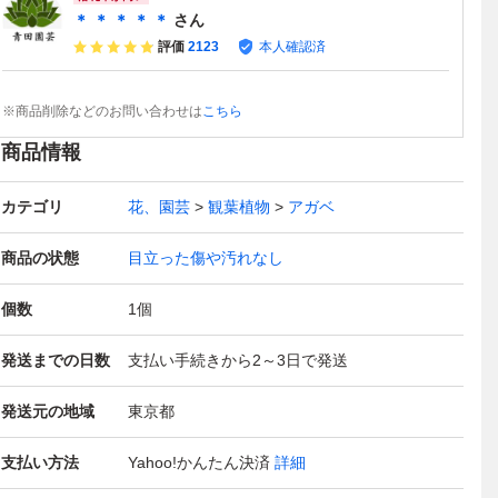
＊ ＊ ＊ ＊ ＊
さん
評価
2123
本人確認済
※商品削除などのお問い合わせは
こちら
商品情報
カテゴリ
花、園芸
観葉植物
アガベ
商品の状態
目立った傷や汚れなし
個数
1
個
発送までの日数
支払い手続きから2～3日で発送
発送元の地域
東京都
支払い方法
Yahoo!かんたん決済
詳細