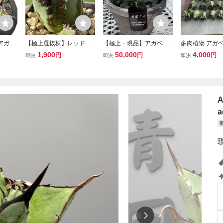
 アガベ
【極上選抜株】レッドキ
【極上・現品】アガベ チ
多肉植物 アガベ
ザー
ャット子株② 赤猫 胴切
タノタ 悪魔くん 大株 ベ
小島白刺 胴切り
1,900
50,000
4,000
円
円
円
即決
即決
即決
棘
り子株 アガベチタノ
アルート オリジナルタグ
5株同梱
タ 裏刺ぶつぶつ
付 狂刺 強棘