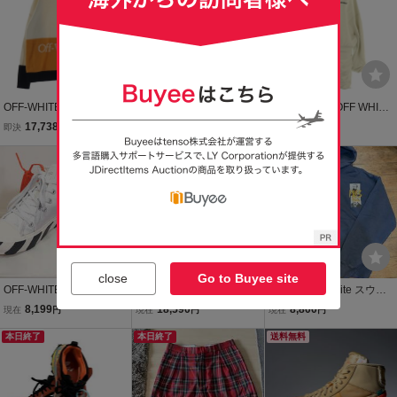
OFF-WHITE オフホワイト
OFF-WHITE オフホワイト
オフホワイト OFF WHITE
21AW バイカラー ロゴエ
Tシャツ ホワイト 白 サイ
スウェット ドレス ワンピ
17,738
18,821
3,293
即決
円
現在
円
即決
円
ンブロイダリー クルーネ
ズ:S 20SS 絵画グラフィ
ース パーカー S 白 ホワイ
ックニット セーター マル
ック アロー スリム Tシャ
本日終了
ト /SS ■OS レディース
チカラー OMHE048F21K
ツ CARAVAGGIO ARRO
NI001
W SS SLIM TEE 半袖
close
Go to Buyee site
OFF-WHITE オフホワイト
マメクロゴウチ Mame Ku
【美品】off-white スウェ
20SSアローロゴキャンバ
rogouchi Embroidered Fr
ットパーカー サイズXS
8,199
18,590
8,800
現在
円
現在
円
現在
円
ススニーカー41白
ench Sleeve Tunic エンブ
メンズ オフホワイト 19S
本日終了
ロイダード チュニック 2
本日終了
S SUMMER OVER HOOD
送料無料
ベージュ／トップス 【24
IE サマーオーバー フーデ
00015107820】
ィ ネイビー