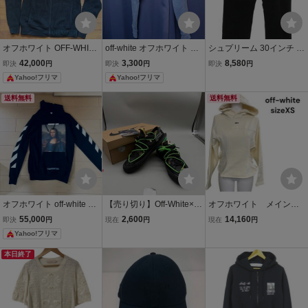
オフホワイト OFF-WHITE
off-white オフホワイト ス
シュプリーム 30インチ 2
ニット パーカー XS
ウェット パーカー ブ
0SS Daniel Johnston Em
42,000
3,300
8,580
即決
円
即決
円
即決
円
ルー
broidered Work Pant ダニ
Yahoo!フリマ
Yahoo!フリマ
エルジョンストンエンブ
ロイダードワークロング
送料無料
送料無料
パンツ 中古 BS99
オフホワイト off-white モ
【売り切り】Off-White×Ni
オフホワイト メインレ
ナリザ パーカー XS
ke オフホワイト×ナイキ
ーベル off-white 裏起
55,000
2,600
14,160
即決
円
現在
円
現在
円
ブレーザーロー N
毛 パーカー スウェッ
Yahoo!フリマ
ト トレーナー XS、5
号 S5M093
本日終了