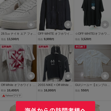
28.5㎝ ナイキ エア フォー
OFF-WHITE オフホワイト
☆OFF-WHITE/オフホワイ
ス 1 '07 白/蛇柄 DD8959-
20SSアローロゴパッチス
ト Dripping Arrow T-Shirt
13,500
9,999
3,520
現在
円
現在
円
現在
円
002 W AIR FORCE 1 '07
エットパーカーL黒
半袖Tシャツ ブラック OM
スネーク柄 ウィメンズ W
送料無料
送料無料
AA038R20185005/XS /U
本日終了
MNS
PK
Off-White オフホワイト 半
20SS NIKE × Off-White パ
GU/ジーユー【エンブロイ
袖 Tシャツ ホワイト XS
ーカー スウェットパーカ
ダリーオープンカラーシ
10,400
16,000
550
即決
円
即決
円
現在
円
ー プルオーバー ナイキ オ
ャツ 5分袖/サイズL/オフ
Yahoo!フリマ
フホワイト バックスプレ
ホワイト OFF WHITE/レ
ー フーデット ロゴ Sサイ
ース素材】ゆうパケット
本日終了
ズ
ポスト匿名配送