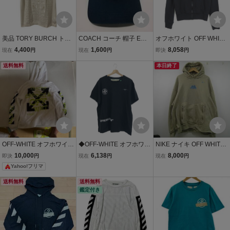
美品 TORY BURCH トリ
COACH コーチ 帽子 Emb
オフホワイト OFF WHITE
ーバーチ エンブロイダリ
roidered Baseball Hat キ
MONNALISA ZIPPED HO
4,400
1,600
8,058
現在
円
現在
円
即決
円
ー ショートスリーブ ニッ
ャップ ネイビー XS/S エ
ODIE パーカー ジップア
ト サイズS/P オフホワイ
送料無料
ンブロイダリー ベースボ
ップ XS ブラック 19SS
本日終了
ト
ール
☆AA★ 2sa6994 メンズ
OFF-WHITE オフホワイト
◆OFF-WHITE オフホワイ
NIKE ナイキ OFF WHITE
パーカー バックプリント
ト オフホワイト/半袖カッ
オフホワイト パーカー D
10,000
6,138
8,000
即決
円
現在
円
現在
円
ホワイト 2013
トソー サイズ:XS ブラッ
N1760-247 刺繍ロゴ ベー
Yahoo!フリマ
ク メンズ
ジュ サイズXL
送料無料
送料無料
鑑定付き