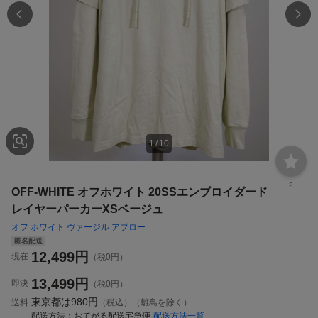
1
/
10
2
OFF-WHITE オフホワイト 20SSエンブロイダード
レイヤーパーカーXSベージュ
オフ ホワイト ヴァージル アブロー
匿名配送
12,499
円
現在
（税0円）
13,499
円
即決
（税0円）
東京都は
980円
送料
（税込）（離島を除く）
配送方法
おてがる配送宅急便
配送方法一覧