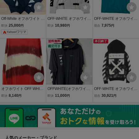
Off-White オフホワイト 2
OFF-WHITE オフホワイト
OFF-WHITE オフホワイト
0SS Tape Arrows Hoodie
WHITE ロゴ バイアスプリ
OMAA027R20185002 20
25,000
10,980
7,975
即決
円
即決
円
現在
円
ント 長袖 Tシャツ ロンT
SS TAPE ARROWS S/S S
Yahoo!フリマ
メンズ 白 黒 XS S-M相当
LIM 半袖Ｔシャツ sizeM/
国内正規品 ポルトガル製
ブルー系
送料無料
本日終了
鑑定付き
オフホワイト OFF WHITE
OFFWHITE(オフホワイト)
OFF-WHITE オフホワイト
20SS バックアロー タイ
Diag Mariana Double Tee
パーカー ブラック 黒 サイ
8,140
11,000
30,921
即決
円
即決
円
現在
円
ダイ 長袖 カットソー XXL
Hoodi ダイアグマリアナ
ズ:XXS ギャラクシー柄 ア
OMAB001S20185025 ロ
レイヤードプリント パー
ローマーク フルジップ ス
ンT 【ブランド古着ベク
カー L OMAB033E1918
ウェットパーカー フーデ
トル】☆AA★260218
5005 Off-White
ィー
人気のメーカー・ブランド