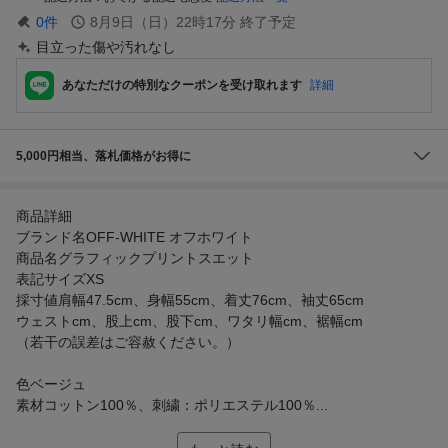
0
件
8月9日（日）22時17分
終了予定
目立った傷や汚れなし
あなただけの特別なクーポンを受け取れます
詳細
5,000円相当、落札価格がお得に
商品詳細
ブランド名OFF-WHITE オフホワイト
商品名グラフィックプリントスエット
表記サイズXS
採寸値肩幅47.5cm、身幅55cm、着丈76cm、袖丈65cm
ウェストcm、股上cm、股下cm、ワタリ幅cm、裾幅cm
（若干の誤差はご容赦ください。）
色ベージュ
素材コットン100％、刺繍：ポリエステル100％...