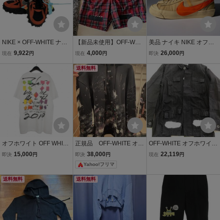
NIKE × OFF-WHITE ナイ
【新品未使用】OFF-WHIT
美品 ナイキ NIKE オフホ
キ × オフホワイト Air Terr
E オフホワイト × fragmen
ワイト Off-White ブレーザ
9,922
4,000
26,000
現在
円
現在
円
即決
円
a Forma Mantra Oreange
t design フラグメント オ
ー スニーカー ベージュ 2
スニーカー DQ1615-800
フブラック チェック ショ
送料無料
7cm BLAZER MID AA383
27cm 中古 T11487225
ーツ POOL 青山
2 700 シューズ ミッドカ
ット 靴
オフホワイト OFF WHITE
正規品 OFF-WHITE オフ
OFF-WHITE オフホワイト
× フューチュラエイリア
ホワイト コットン パーカ
オーバーシャツ XSサイズ
15,000
38,000
22,119
即決
円
即決
円
現在
円
ン FUTURA ALIEN 20SS
ー XS ブラック 激レア
レア
Yahoo!フリマ
S/S OVER TEE オーバー
希少
Tシャツ カットソー 半袖
送料無料
送料無料
M ホワイト 白 OMA