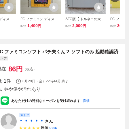
 ディスク
FC ファミコン ディスク
SFC版【 トルネコの大冒
FC ファミ
スクカード
システム ディスクカード
険 】起動確認済み★スー
ん4
1,400
2,000
360
円
円
円
即決
即決
即決
トンくん
/ SECTION-Z セクション
パーファミコンソフト カ
ゼット
セット
FC ファミコンソフト パチ夫くん２ ソフトのみ 起動確認済
ストア
86
円
現在
（税込）
1
件
8月29日（金）22時44分
終了
やや傷や汚れあり
あなただけの特別なクーポンを受け取れます
詳細
ストア
＊ ＊ ＊ ＊ ＊
さん
評価
6384