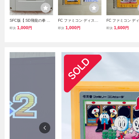
SFC版【 SD飛龍の拳 】
FC ファミコン ディスク
FC ファミコン デ
起動確認済み★スーパー
システム ディスクカード
システム ディスク
1,000
1,000
1,600
円
円
円
即決
即決
即決
ファミコンソフト カセッ
/ アイスホッケー
/ エレクトリシャン
ト