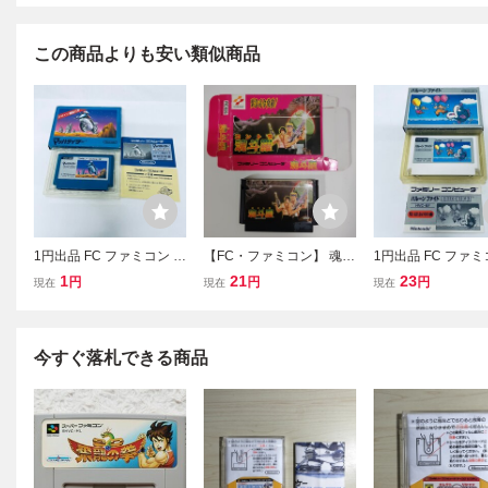
この商品よりも安い類似商品
1円出品 FC ファミコン マ
【FC・ファミコン】 魂斗
1円出品 FC ファミ
ッハライダー ソフト 箱説
羅 コントラ 外箱あり
ルーンファイト ソ
1
21
23
円
円
円
現在
現在
現在
付 起動確認済
説付 起動確認済
今すぐ落札できる商品