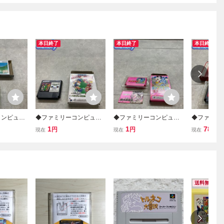
本日終了
本日終了
本日終了
コンピュー
◆ファミリーコンピュー
◆ファミリーコンピュー
◆ファミリ
/FC ゴル
ター/ファミコン/FC ベス
ター/ファミコン/FC スー
ター/ファミ
1
1
78
円
円
円
現在
現在
現在
トプレープロ野球スペシ
パー桃太郎電鉄 ソフト
リス ソフト
ャル ソフト
送料無料