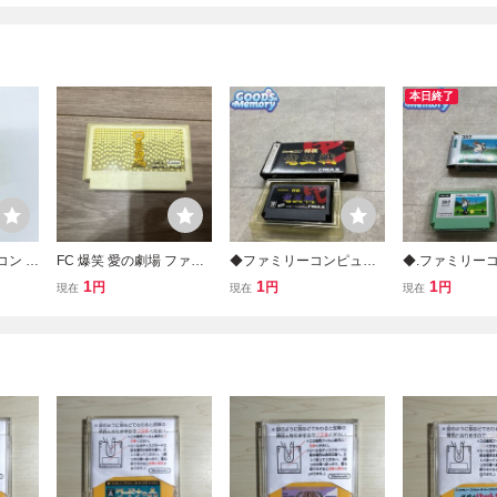
本日終了
コン バ
FC 爆笑 愛の劇場 ファミ
◆ファミリーコンピュー
◆.ファミリー
フト 箱
コンソフト ソフトのみ
ター/ファミコン/FC ファ
ター/ファミコン
1
1
1
円
円
円
現在
現在
現在
ミコン将棋 竜王戦 ソフト
フ ソフト