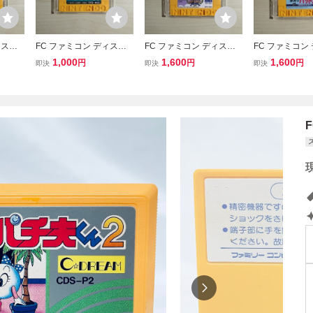
ィスク
FC ファミコン ディスク
FC ファミコン ディスク
FC ファミコン
カード
システム ディスクカード
システム ディスクカード
システム ディ
1,000
1,600
1,600
円
円
円
即決
即決
即決
/ ワードナの森
/ ヌイーゼン
/ 爆闘士 パッ