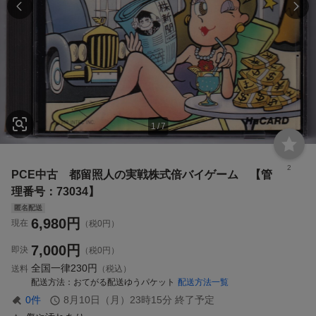
1
/
7
2
PCE中古 都留照人の実戦株式倍バイゲーム 【管
理番号：73034】
匿名配送
6,980
円
現在
（税0円）
7,000
円
即決
（税0円）
全国一律
230円
送料
（税込）
配送方法
おてがる配送ゆうパケット
配送方法一覧
0
件
8月10日（月）23時15分
終了予定