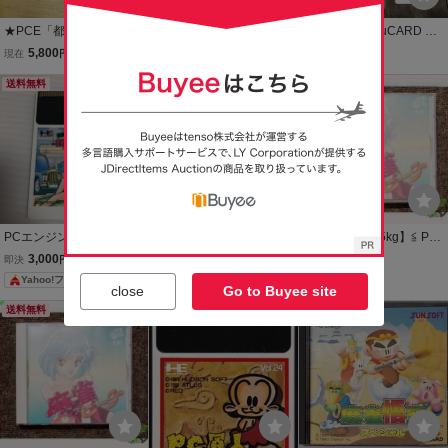
★PCE「都留照人の実戦
中古PCエンジンHuカード
PCエンジン HuCARD 実
株式倍バイゲーム」ケー
ソフト 都留照人の実戦株
戦株式倍バイゲーム ゲー
5,800
10,150
3,300
現在
円
即決
円
現在
円
ス・取説付き/INTEC/PC
式倍バイゲーム
ムソフト PCE
ENGINE/PCエンジン/SL
送料無料
本日終了
送料無料
G/シミュレーション/レト
ロゲーム★
PCエンジン HuCARD 都
PCE中古 麻雀学園 東間
●【管M246-0.5kg】≦ PC
留照人の実戦株価倍倍ゲ
宗四郎登場 【管理番
E CD-ROM ∵麻雀オンザ
3,000
2,680
6,770
即決
円
現在
円
即決
円
ーム
号：74065】
ビーチ - NECアベニュー
Yahoo!フリマ
close
Go to Buyee site
PCエンジン
送料無料
本日終了