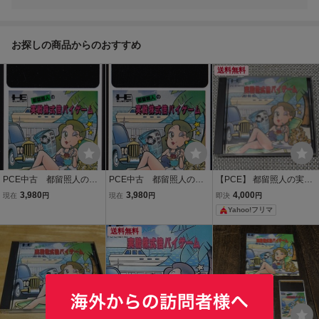
お探しの商品からのおすすめ
送料無料
PCE中古 都留照人の実
PCE中古 都留照人の実
【PCE】 都留照人の実践
戦株式倍バイゲーム
戦株式倍バイゲーム
株式倍バイゲーム
3,980
3,980
4,000
現在
円
現在
円
即決
円
【管理番号：74002】
【管理番号：74049】
Yahoo!フリマ
送料無料