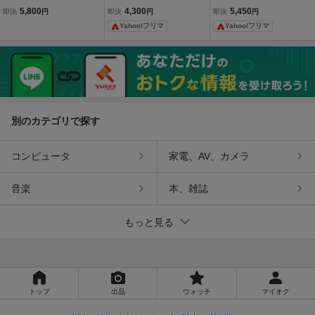
間宗四郎登場■フェイス■F
ROM2 麻雀オンザビーチ
チ
5,800
4,300
5,450
即決
円
即決
円
即決
円
ace■HUカード■ヒューカ
NECアベニュー
Yahoo!フリマ
Yahoo!フリマ
ード■国内正規販売当時物
■匿名配送送料無料■脱衣
麻雀裏技★
別のカテゴリで探す
コンピュータ
家電、AV、カメラ
音楽
本、雑誌
もっと見る
トップ
出品
ウォッチ
マイオク