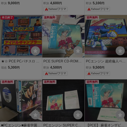
ロアイドルギャンブラー■
ボーマン
9,000
4,600
5,100
即決
円
即決
円
即決
円
ハッカー■GAMES EXPR
Yahoo!フリマ
Yahoo!フリマ
ESSゲームエクスプレス■
ハッカーインターナショ
本日終了
送料無料
送料無料
ナル■HUカード式
★☆ PCE PCパチスロ ア
PCE SUPER CD-ROM2
PCエンジン 超絶倫人ベラ
イドルギャンブラー PCエ
麻雀オンザビーチ NECア
ボーマン Huカード namc
5,300
4,500
9,500
現在
円
即決
円
即決
円
ンジン ☆★
ベニュー
ot
Yahoo!フリマ
Yahoo!フリマ
送料無料
送料無料
送料無料
■PCエンジン■麻雀学園東
PCエンジン SUPER CD-
【PCE】 麻雀オンザビー