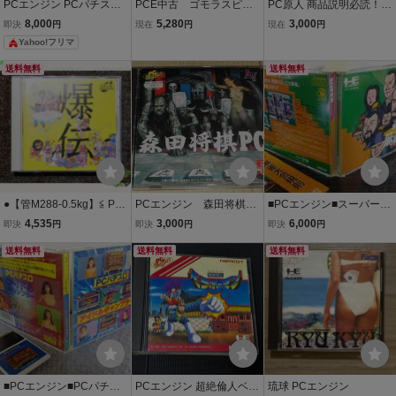
PCエンジン PCパチスロ
PCE中古 ゴモラスピー
PC原人 商品説明必読！！
アイドルギャンブラー 19
ド 【管理番号：7404
良品
8,000
5,280
3,000
即決
円
現在
円
現在
円
92 GAMES EXPRESS
1】
Yahoo!フリマ
送料無料
送料無料
●【管M288-0.5kg】≦ PC
PCエンジン 森田将棋P
■PCエンジン■スーパー麻
E CD-ROM ∵爆伝 アンバ
C NECアベニュー
雀大会SUPER麻雀大会■K
4,535
3,000
6,000
即決
円
即決
円
即決
円
ランスゾーン - ソニーミ
OEI光栄■セーブくん使わ
ュージック PCエンジン
送料無料
送料無料
ず■CDROM■送料無料■国
送料無料
内正規流通当時物■取説分
厚い系■
■PCエンジン■PCパチス
PCエンジン 超絶倫人ベラ
琉球 PCエンジン