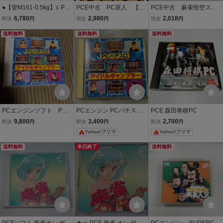
●【管M161-0.5kg】≦ PC
PCE中古 PC原人 【管
PCE中古 麻雀悟空スペ
E CD-ROM ∵麻雀オンザ
理番号：74001】
シャル 【管理番号：730
6,780
2,980
2,018
即決
円
現在
円
現在
円
ビーチ - NECアベニュー
93】
PCエンジン
送料無料
送料無料
送料無料
PCエンジンソフト PC
PCエンジン PCパチスロ
PCE 森田将棋PC
パチスロ アイドルギャ
アイドルギャンブラー Hu
9,800
3,400
2,700
即決
円
即決
円
即決
円
ンブラー
CARD PCE ソフト
Yahoo!フリマ
Yahoo!フリマ
送料無料
本日終了
送料無料