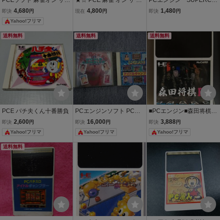
PCEソフト 麻雀オン ザ
★☆ PCE 麻雀 オン ザ ビ
PCエンジン SUPERCD
ビーチ 箱・説明書有り
ーチ PCエンジン SUPER
ロムロム SUPER 麻雀
4,680
4,800
1,480
即決
円
現在
円
即決
円
CD-ROM2 ☆★
大会 PCESUPER SUPE
Yahoo!フリマ
R CD・ROMROM NEC
送料無料
送料無料
送料無料
PCE パチ夫くん十番勝負
PCエンジンソフト PCパ
■PCエンジン■森田将棋P
チスロアイドルギャンブ
C■NECアベニュー■HUカ
2,600
16,000
3,888
即決
円
即決
円
即決
円
ラー AVポーカー ワールド
ード■ヒューカード■NEC
Yahoo!フリマ
Yahoo!フリマ
Yahoo!フリマ
ギャンブラー
avenue■将棋商 ソフ
ト ハドソン
送料無料