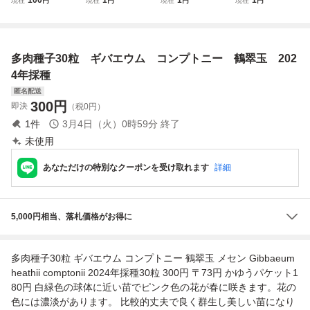
現在
円
現在
円
現在
円
現在
円
種子 30粒+
*Euphorbia decep
*Euphorbia decep
*Euphorbia decep
ta 種子 30 粒
ta 種子 30 粒
ta 種子 30 粒
多肉種子30粒 ギバエウム コンプトニー 鶴翠玉 202
4年採種
匿名配送
300
円
即決
（税0円）
1
件
3月4日（火）0時59分
終了
未使用
あなただけの特別なクーポンを受け取れます
詳細
5,000円相当、落札価格がお得に
多肉種子30粒 ギバエウム コンプトニー 鶴翠玉 メセン Gibbaeum
heathii comptonii 2024年採種30粒 300円 〒73円 かゆうパケット1
80円 白緑色の球体に近い苗でピンク色の花が春に咲きます。花の
色には濃淡があります。 比較的丈夫で良く群生し美しい苗になり