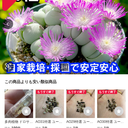
1
/
4
この商品よりも安い類似商品
もうすぐ終了
もうすぐ終了
もうすぐ終了
多肉植物 ドロサン
AO31特選 ユーフ
AO29特選 ユーフ
AO30特選 ユーフ
テマム 紅宝石
ォルビア デセプタ
ォルビア デセプタ
ォルビア デセプタ
100
1
1
1