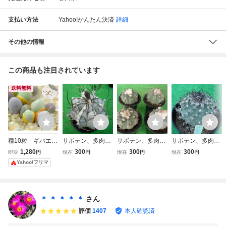
支払い方法
Yahoo!かんたん決済
詳細
その他の情報
この商品も注目されています
送料無料
種10粒 ギバエウ
サボテン、多肉植
サボテン、多肉植
サボテン、多肉植
ム コンプトニ
物 白瑞鳳の種子
物 太平丸類の種
物 昇雲竜の種子
1,280
300
300
300
即決
円
現在
円
現在
円
現在
円
ー 鶴翠玉 多肉
３０粒
子３０粒
３０粒
Yahoo!フリマ
植物 種子
＊ ＊ ＊ ＊ ＊
さん
評価
1407
本人確認済