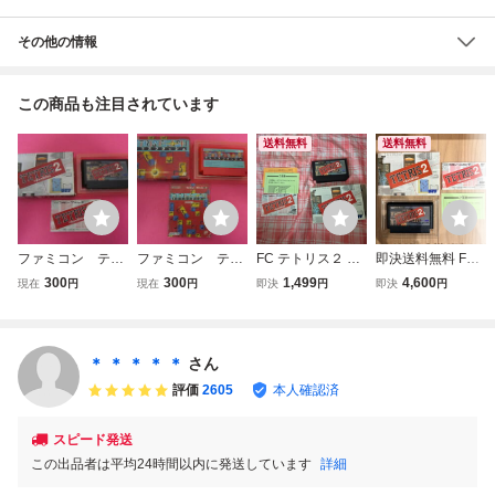
その他の情報
この商品も注目されています
送料無料
送料無料
ファミコン テト
ファミコン テト
FC テトリス２ ボ
即決送料無料 FC
リス２ 箱 説明
リスフラッシュ
ンブリス TETRIS2
テトリス2+BOMB
300
300
1,499
4,600
現在
円
現在
円
即決
円
即決
円
書付属
箱 説明書付属
+BomBliss 箱 説明
LISS ゲームソフ
書付き ファミコン
ト 箱/説明書付き
テトリス2ボンブ
ファミコン ファミ
リス TETRIS TET
リーコンピュータ
＊ ＊ ＊ ＊ ＊
さん
RIS2 +BomBliss
起動確認済
評価
2605
本人確認済
テトリス
スピード発送
この出品者は平均24時間以内に発送しています
詳細