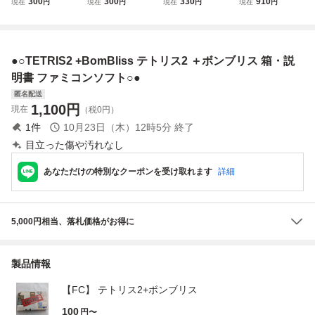
300
300
330
910
現在
円
現在
円
現在
円
現在
円
書付属
箱 説明書付属
付属
RIS2 BomBliss フ
ァミコンソフト
●○TETRIS2 +BomBliss テトリス2 ＋ボンブリス 箱・説
明書 ファミコンソフト○●
匿名配送
1,100
円
現在
（税0円）
1
件
10月23日（木）12時5分
終了
目立った傷や汚れなし
あなただけの特別なクーポンを受け取れます
詳細
5,000円相当、落札価格がお得に
製品情報
【FC】 テトリス2+ボンブリス
100
円〜