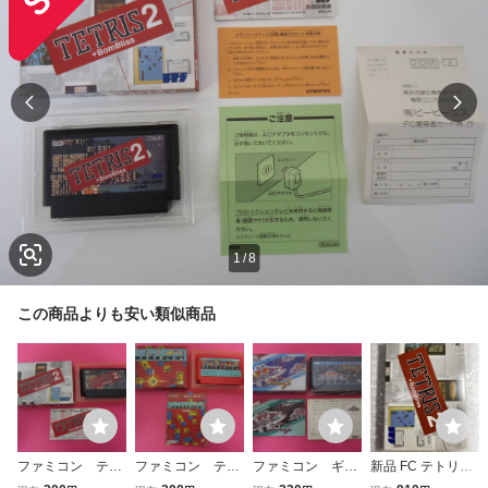
1
/
8
この商品よりも安い類似商品
ファミコン テト
ファミコン テト
ファミコン ギャ
新品 FC テトリス
リス２ 箱 説明
リスフラッシュ
ラガ 箱 説明書
2 ボンブリス TET