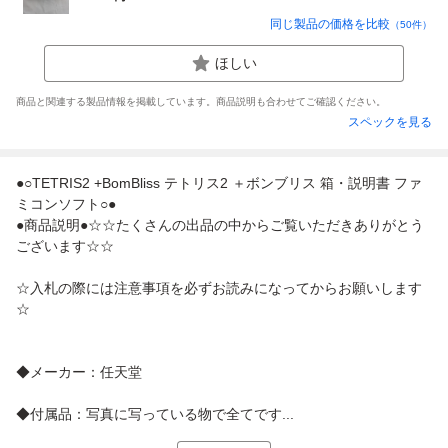
同じ製品の価格を比較
（
50
件）
ほしい
商品と関連する製品情報を掲載しています。商品説明も合わせてご確認ください。
スペックを見る
●○TETRIS2 +BomBliss テトリス2 ＋ボンブリス 箱・説明書 ファ
ミコンソフト○●
●商品説明●☆☆たくさんの出品の中からご覧いただきありがとう
ございます☆☆
☆入札の際には注意事項を必ずお読みになってからお願いします
☆
◆メーカー：任天堂
◆付属品：写真に写っている物で全てです...