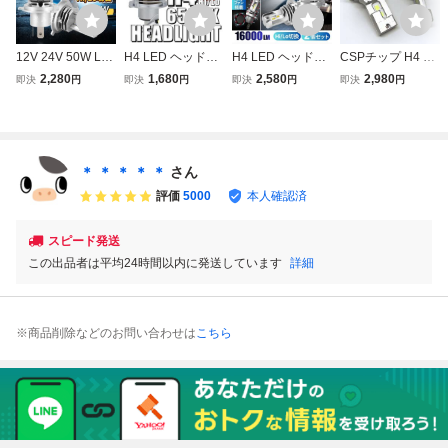
12V 24V 50W LE
H4 LED ヘッドラ
H4 LED ヘッドラ
CSPチップ H4 LE
D ヘッドライト 6
イト 明るい 高輝
イト 冷却ファン
D ヘッドライト バ
2,280
1,680
2,580
2,980
即決
円
即決
円
即決
円
即決
円
000k バルブ 車検
度 バルブ 1個 Hi/L
バルブ 2個 ZESチ
ルブ 2個セット Hi/
対応 フォグランプ
o 16000LM 12V 2
ップ Hi/Lo 16000
Lo 16000LM 12V
車 Hi Lo トヨタ ホ
4V 6000K 車検対
LM 12V 24V 6500
24V 6000K ホワイ
ンダ 日産 白 H4 H
応 爆光ホワイト
K ホワイト 車 バ
ト 車 バイク 車検
7 H8 H9 H10 H11
車 バイク トラッ
イク 車検対応 明
対応 明るい 高輝
＊ ＊ ＊ ＊ ＊
さん
H16 HB3 HB4 #M
クz
るい 高輝度 爆光
度 爆光 送料無料
評価
5000
本人確認済
g
スピード発送
この出品者は平均24時間以内に発送しています
詳細
※商品削除などのお問い合わせは
こちら