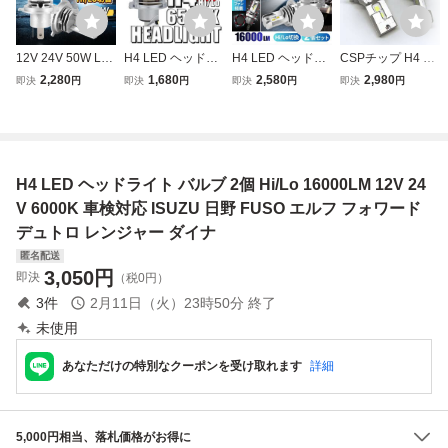
12V 24V 50W LE
H4 LED ヘッドラ
H4 LED ヘッドラ
CSPチップ H4 LE
D ヘッドライト 6
イト 明るい 高輝
イト 冷却ファン
D ヘッドライト バ
2,280
1,680
2,580
2,980
即決
円
即決
円
即決
円
即決
円
000k バルブ 車検
度 バルブ 1個 Hi/L
バルブ 2個 ZESチ
ルブ 2個セット Hi/
対応 フォグランプ
o 16000LM 12V 2
ップ Hi/Lo 16000
Lo 16000LM 12V
車 Hi Lo トヨタ ホ
4V 6000K 車検対
LM 12V 24V 6500
24V 6000K ホワイ
ンダ 日産 白 H4 H
応 爆光ホワイト
K ホワイト 車 バ
ト 車 バイク 車検
7 H8 H9 H10 H11
車 バイク トラッ
イク 車検対応 明
対応 明るい 高輝
H4 LED ヘッドライト バルブ 2個 Hi/Lo 16000LM 12V 24
H16 HB3 HB4 #M
クz
るい 高輝度 爆光
度 爆光 送料無料
g
V 6000K 車検対応 ISUZU 日野 FUSO エルフ フォワード
デュトロ レンジャー ダイナ
匿名配送
3,050
円
即決
（税0円）
3
件
2月11日（火）23時50分
終了
未使用
あなただけの特別なクーポンを受け取れます
詳細
5,000円相当、落札価格がお得に