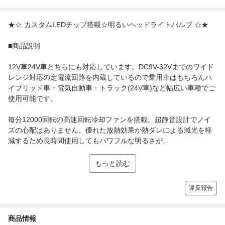
★☆ カスタムLEDチップ搭載☆明るいヘッドライトバルブ ☆★
■商品説明
12V車24V車とちらにも対応しています。DC9V-32Vまでのワイド
レンジ対応の定電流回路を内蔵しているので乗用車はもちろんハ
イブリッド車・電気自動車・トラック(24V車)など幅広い車種でご
使用可能です。
毎分12000回転の高速回転冷却ファンを搭載。超静音設計でノイ
ズの心配はありません。優れた放熱効果が熱ダレによる減光を軽
減するため長時間使用してもパワフルな明るさが...
もっと読む
違反報告
商品情報