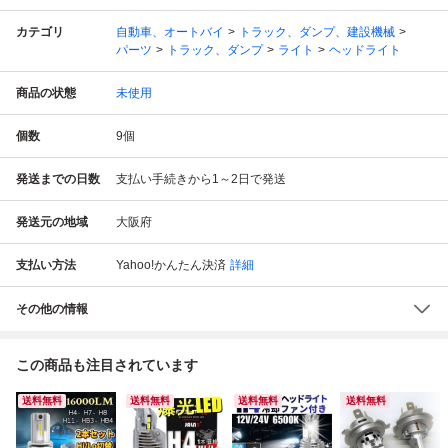
カテゴリ
自動車、オートバイ
トラック、ダンプ、建設機械
パーツ
トラック、ダンプ
ライト
ヘッドライト
商品の状態
未使用
個数
9
個
発送までの日数
支払い手続きから1～2日で発送
発送元の地域
大阪府
支払い方法
Yahoo!かんたん決済
詳細
その他の情報
この商品も注目されています
送料無料
送料無料
送料無料
送料無料