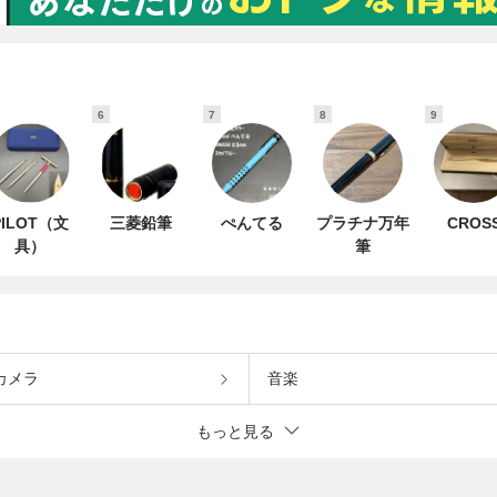
6
7
8
9
PILOT（文
三菱鉛筆
ぺんてる
プラチナ万年
CROS
具）
筆
カメラ
音楽
もっと見る