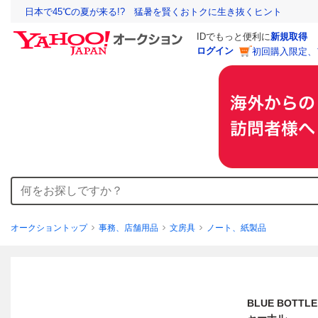
日本で45℃の夏が来る!? 猛暑を賢くおトクに生き抜くヒント
IDでもっと便利に
新規取得
ログイン
初回購入限定、
オークショントップ
事務、店舗用品
文房具
ノート、紙製品
BLUE BOTT