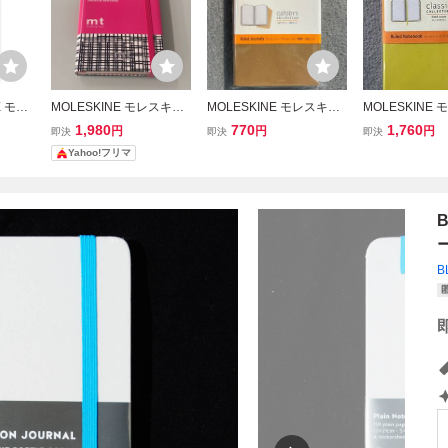
E モレ
MOLESKINE モレスキン
MOLESKINE モレスキン
MOLESKINE
 ノー
mt マスキングテープ コラ
カイエ ジャーナル ル
ルールド ノ
1,980
770
1,760
円
円
円
即決
即決
即決
ン ジャ
ボ ノート
ールド 三冊セット 横
横罫 ハードカ
Yahoo!フリマ
冊セッ
罫 定価1000円 税別
エロー 定価20
未使用 新品 表紙色焼
別 未使用 新
け B品
B
B