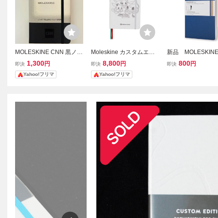
MOLESKINE CNN 黒ノー
Moleskine カスタムエデ
新品 MOLESKIN
ト モレスキン ブラック
ィション Pokmon Timele
スキン プレーン
1,300
8,800
800
円
円
円
即決
即決
即決
ss Adventure オリジナル
ト メモ帳 ヴォラ
Yahoo!フリマ
Yahoo!フリマ
ノートブック モレスキ
ーナル ブルー 2
ン
ト