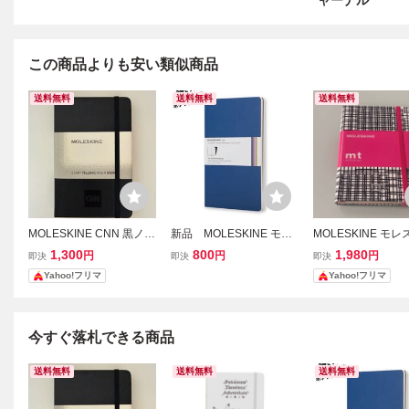
ャーナル
この商品よりも安い類似商品
送料無料
送料無料
送料無料
MOLESKINE CNN 黒ノー
新品 MOLESKINE モレ
MOLESKINE モ
ト モレスキン ブラック
スキン プレーン ノー
mt マスキングテー
1,300
800
1,980
円
円
円
即決
即決
即決
ト メモ帳 ヴォラン ジャ
ボ ノート
Yahoo!フリマ
Yahoo!フリマ
ーナル ブルー 2冊セッ
ト
今すぐ落札できる商品
送料無料
送料無料
送料無料