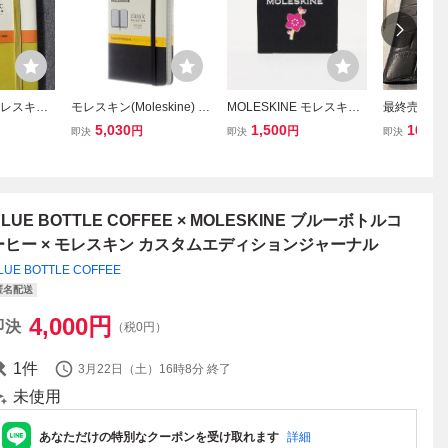
 モレスキン
モレスキン(Moleskine) ノ
MOLESKINE モレスキン
最終売却★MO
ートブック
ート クラシック ノートブ
さくらコレクション 2026
モレスキン
5,030
1,500
100,0
円
円
即決
即決
即決
バー イ
ック ハードカバー 方眼
クリスタルピンズ
ナル最高級
00円 税
ポケットサイズ(横9cm×
捕獲クロコ
品
縦14cm) ブ
立て緻密な
ストフィッ
LUE BOTTLE COFFEE × MOLESKINE ブルーボトルコ
ーヒー × モレスキン カスタムエディションジャーナル
LUE BOTTLE COFFEE
匿名配送
4,000
円
即決
（税0円）
1
件
3月22日（土）16時8分
終了
未使用
あなただけの特別なクーポンを受け取れます
詳細