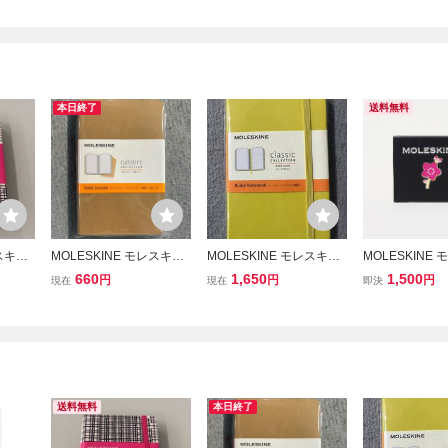
本日終了
送料無料
レスキン
MOLESKINE モレスキン
MOLESKINE モレスキン
MOLESKINE
プ コラ
カイエ ジャーナル ル
ルールド ノートブック
さくらコレクショ
660
1,650
1,500
円
円
円
現在
現在
即決
ールド 三冊セット 横
横罫 ハードカバー イ
クリスタルピン
罫 定価1000円 税別
エロー 定価2000円 税
未使用 新品 表紙色焼
別 未使用 新品
け B品
送料無料
本日終了