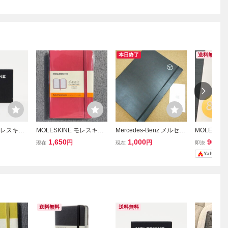
本日終了
送料無料
 モレスキン
MOLESKINE モレスキン
Mercedes-Benz メルセデ
MOLESKI
ン 2026
ルールド ノートブック
スベンツ★Moleskine モ
ン ノート
1,650
1,000
900
円
円
円
現在
現在
即決
ズ
横罫 ハードカバー ピ
レスキン★書類フォルダ
Yahoo!
ンク 定価2000円 税
ー★新品未使用
別 未使用 新品
送料無料
送料無料