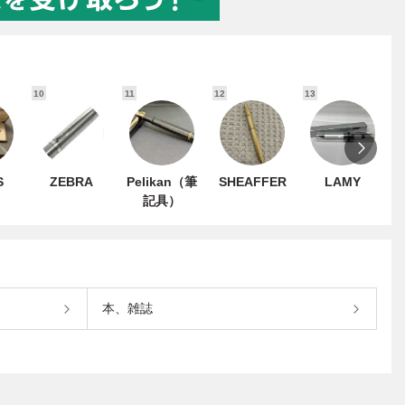
10
11
12
13
1
S
ZEBRA
Pelikan（筆
SHEAFFER
LAMY
記具）
本、雑誌