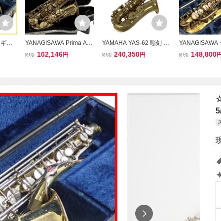
ナギサ
YANAGISAWA Prima A-5
YAMAHA YAS-62 彫刻 ア
YANAGISAW
クス 管
0 アルトサックス ヤナギ
ルトサックス ゴールドラ
ワ アルトサックス
102,146
240,350
148,800
円
円
即決
即決
即決
楽 オ
サワ 管楽器 ハードケース
ッカー 管楽器 セルマー
楽器 ケース付 
ンブル
付 中古 B11477174
マウスピース/リガチャ ヤ
ーケストラ ア
マハ ケース付 中古 良好
O11476938