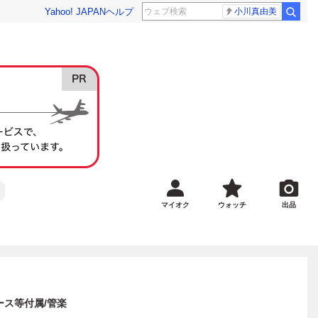
Yahoo! JAPAN
ヘルプ
小川真由美
マイオク
ウォッチ
出品
ケース等付属/管楽