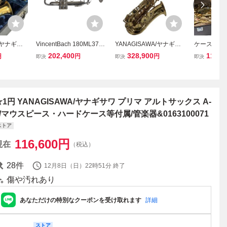
A ヤナギサ
VincentBach 180ML37SP
YANAGISAWA/ヤナギサ
ケース付 071
 A-5 管
Model 37 Stradivariusト
ワ アルトサックス A-991
SAWA A-
202,400
328,900
119,8
円
円
円
即決
即決
即決
吹奏楽 オ
ランペット 管楽器 ハード
彫刻有 マウスピース・ハ
ス ヤナギサ
ンサンブル
ケース マウスピース 3点
ードケース付 中古 B1150
器
セット 中古 K11492157
1767
☆1円 YANAGISAWA/ヤナギサワ プリマ アルトサックス A-
5/マウスピース・ハードケース等付属/管楽器&0163100071
ストア
116,600
円
現在
（税込）
28
件
12月8日（日）22時51分
終了
傷や汚れあり
あなただけの特別なクーポンを受け取れます
詳細
ストア