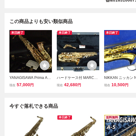
器&016310007
この商品よりも安い類似商品
本日終了
本日終了
本日終了
YANAGISAWA Prima A-9
ハードケース付 MARCAT
NIKKAN ニッカン N
02 ヤナギサワ アルト サ
O マルカート AL100GL
テナー サックス 
57,000
42,680
10,500
円
円
円
現在
現在
現在
ックス 柳澤管楽器 プリマ
アルトサックス 管楽器
ース ハードケース
楽器 彫刻有り ブロンズ
ィンテージ 日本管
ハードケース付き _FIK_D
0723-I004
今すぐ落札できる商品
本日終了
送料無料