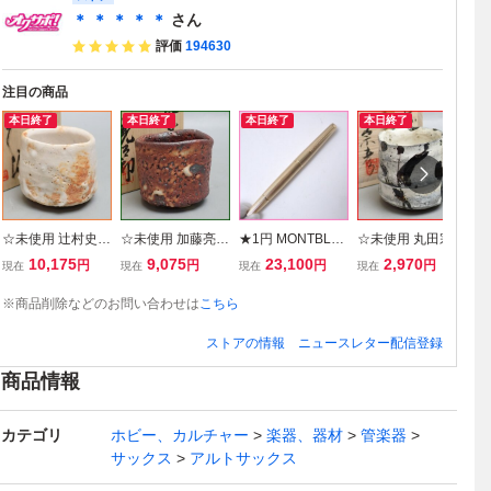
＊ ＊ ＊ ＊ ＊
さん
評価
194630
注目の商品
本日終了
本日終了
本日終了
本日終了
☆未使用 辻村史朗
☆未使用 加藤亮太
★1円 MONTBLA
☆未使用 丸田宗彦
☆
志野 ぐい呑 共
郎 美濃焼 紅志野
NC/モンブラン マ
唐津焼 白ぐい呑
絵
10,175
9,075
23,100
2,970
円
円
円
円
現在
現在
現在
現在
現
箱・共布・栞付き/
酒呑 共箱・共布付
イスターシュテュ
共箱・布・栞付き/
呑
陶器/酒器/和食器/
き/陶器/酒器/陶芸/
ック 万年筆 No.12
陶器/酒器/陶芸/焼
付
※商品削除などのお問い合わせは
こちら
盃/猪口/陶芸/焼き
焼き物/作家物&17
46 ゴールド/ペン
き物/作家物&1747
食
物/作家物&17470
47000697
先750/ニブEF/ス
000698
焼
ストアの情報
ニュースレター配信登録
00699
トライプ&090070
47
0022
商品情報
カテゴリ
ホビー、カルチャー
楽器、器材
管楽器
サックス
アルトサックス