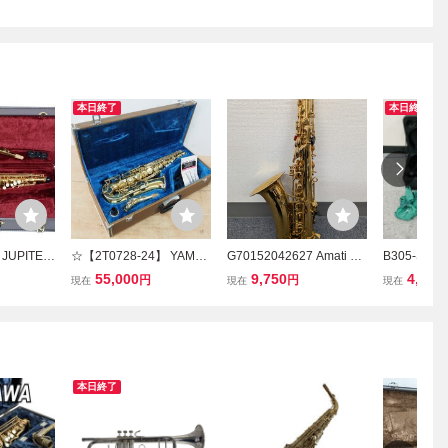
本日終了
本日終了
UPITER
☆【2T0728-24】 YAMA
G70152042627 Amati Kr
B305-SG8-3
669-667
HA ヤマハ アルトサック
aslice アマティ AAS 32
94 ソレイ
55,000
9,750
4,100
円
円
現在
現在
現在
管楽器 美
ス YAS-31 ハードケース
アルトサックス ハードケ
ス サックス
マウスピース付 アルトサ
ース・マウスピース・リ
楽器 ハード
クソフォーン 管楽器 吹奏
ガチャー付き 管楽器 音楽
A
楽 現状品
現状品 中古
本日終了