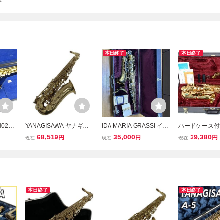
1
本日終了
本日終了
020
YANAGISAWA ヤナギサ
IDA MARIA GRASSI イー
ハードケース付 J
マウスピ
ワ Prima A-50 アルトサッ
ダ マリア グラッシ テナ
ジュピター JAS-
68,519
35,000
39,380
円
円
円
現在
現在
現在
付き ヴ
クス 管楽器 ケース付き
ーサックス シリアルNo.9
アルトサックス 
楽器
中古 M11409297
658 管楽器 演奏 音楽 ハ
品
ードケース/マウスピース
付★現状品0721
本日終了
本日終了