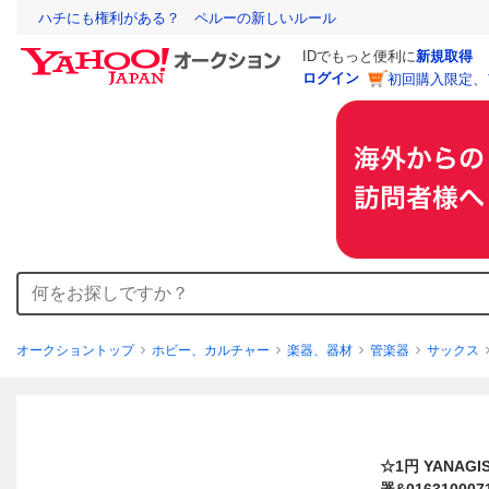
ハチにも権利がある？ ペルーの新しいルール
IDでもっと便利に
新規取得
ログイン
初回購入限定、
オークショントップ
ホビー、カルチャー
楽器、器材
管楽器
サックス
☆1円 YANA