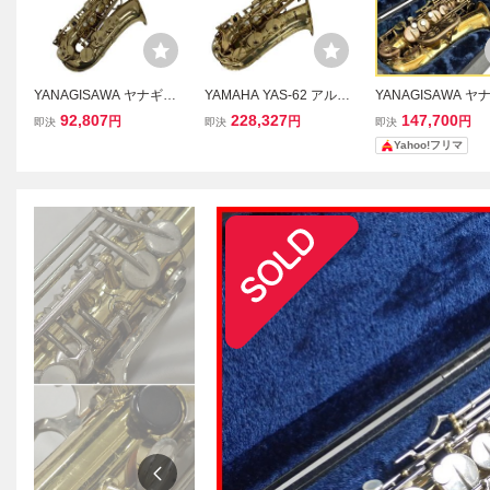
YANAGISAWA ヤナギサ
YAMAHA YAS-62 アルト
YANAGISAWA ヤ
ワ Prima A-50 アルトサッ
サックス マウスピース ハ
ワ A-5 アルトサッ
92,807
228,327
147,700
円
円
円
即決
即決
即決
クス 管楽器 ケース付き
ードケース セット 管楽器
楽器 ケース付 吹奏
Yahoo!フリマ
中古 M11409297
中古 K11434256
ーケストラ アンサ