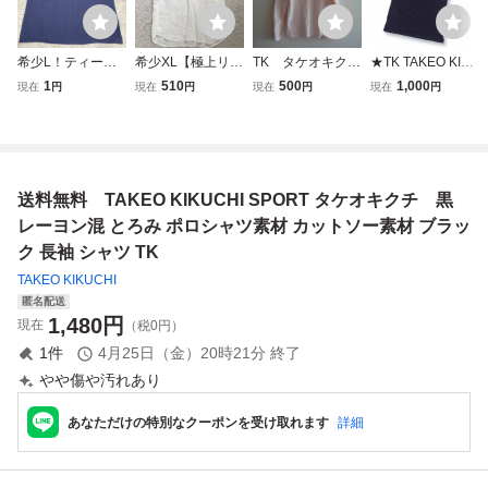
希少L！ティーケ
希少XL【極上リネ
TK タケオキク
★TK TAKEO KIKU
ー タケオキクチ
ン100%】タケオ
チ TAKEO KIKU
CHI★半袖 ポロシ
1
510
500
1,000
現在
円
現在
円
現在
円
現在
円
【極上の着心地】
キクチ TAKEO K
CHI 長袖シャ
ャツ サイズ2 黒 ド
TK.TAKEO KIKUC
IKUCHI メンズ
ツ 長袖カットソ
ット メンズ ティ
HI 半袖 ニット ポ
半袖シャツ トッ
ー ヘンリーネッ
ーケー タケオ キ
ロシャツ ネイビー
プス カットソ
ク
クチ
ブルー系 ストレッ
ー ポロ 銀ボタ
送料無料 TAKEO KIKUCHI SPORT タケオキクチ 黒
チ 春夏◎
ン 麻 カジュア
ル 夏
レーヨン混 とろみ ポロシャツ素材 カットソー素材 ブラッ
ク 長袖 シャツ TK
TAKEO KIKUCHI
匿名配送
1,480
円
現在
（税0円）
1
件
4月25日（金）20時21分
終了
やや傷や汚れあり
あなただけの特別なクーポンを受け取れます
詳細