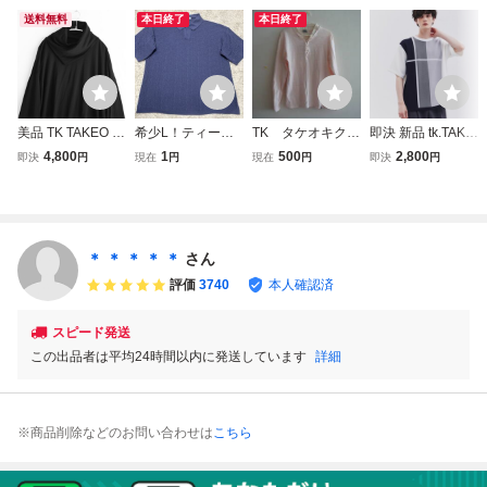
送料無料
本日終了
本日終了
美品 TK TAKEO KI
希少L！ティーケ
TK タケオキク
即決 新品 tk.TAKE
KUCHI オーバー
ー タケオキクチ
チ TAKEO KIKU
O KIKUCHI クロス
4,800
1
500
2,800
即決
円
現在
円
現在
円
即決
円
サイズ レーヨン
【極上の着心地】
CHI 長袖シャ
オーバー 半袖 カ
カットソー トップ
TK.TAKEO KIKUC
ツ 長袖カットソ
ットソー M ティー
ス size.L 黒 ブラ
HI 半袖 ニット ポ
ー ヘンリーネッ
ケー タケオキクチ
ック タケオキクチ
ロシャツ ネイビー
ク
TK Tシャツ メンズ
ブルー系 ストレッ
＊ ＊ ＊ ＊ ＊
さん
チ 春夏◎
評価
3740
本人確認済
スピード発送
この出品者は平均24時間以内に発送しています
詳細
※商品削除などのお問い合わせは
こちら