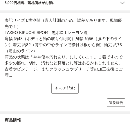
5,000円相当、落札価格がお得に
表記サイズ L実測値（素人計測のため、誤差があります。現物優
先で！）
TAKEO KIKUCHI SPORT 黒ポロ Lレーヨン混
肩幅 約48（ボディと袖の取り付け間）身幅 約56（脇の下のライ
ン）着丈 約82（背中の中心ラインで襟付け根から裾）袖丈 約76
（肩山のライン）
商品の状態は「やや傷や汚れあり」にしています。古着ですので
多少の擦れ、切れ、汚れなど見落とし等はあるかもしれません。
古着やビンテージ、またクラッシュやブリーチ等の加工技術にご
理...
もっと読む
違反報告
商品情報