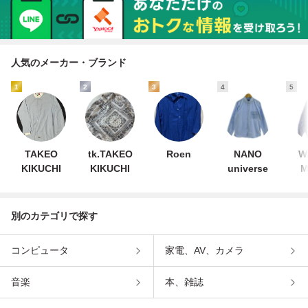
人気のメーカー・ブランド
1
2
3
4
5
TAKEO
tk.TAKEO
Roen
NANO
W
KIKUCHI
KIKUCHI
universe
M
別のカテゴリで探す
コンピュータ
家電、AV、カメラ
音楽
本、雑誌