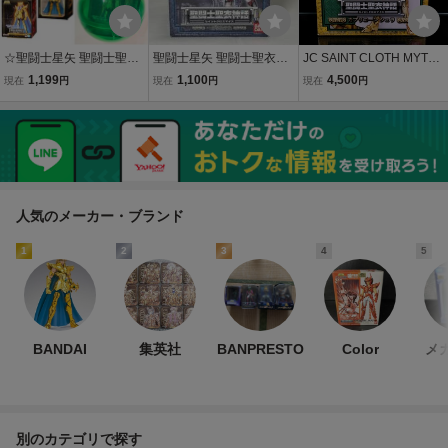
☆聖闘士星矢 聖闘士聖衣
聖闘士星矢 聖闘士聖衣神
JC SAINT CLOTH MYTH
神話EX Miniature Collecti
話 ペガサス星矢（新生青
車田正美 聖闘士星矢 聖闘
1,199
1,100
4,500
現在
円
現在
円
現在
円
on 2 スコーピオンミロ ※
銅聖衣）セイントクロス
士聖衣神話 セイントクロ
カプセルのまま発送 / セイ
マイス
スマイス ゴールドセイン
ントセイヤ 蠍座
ト カプリコーン シュラ
(※)欠品あり
人気のメーカー・ブランド
1
2
3
4
5
BANDAI
集英社
BANPRESTO
Color
メ
別のカテゴリで探す