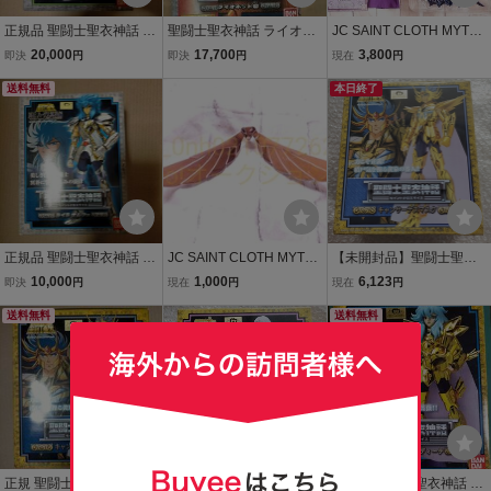
正規品 聖闘士聖衣神話 ヒ
聖闘士聖衣神話 ライオネ
JC SAINT CLOTH MYTH
ドラ 市 新品 聖闘士星矢
ット 蛮 聖闘士星矢 セイン
車田正美 聖闘士星矢 聖闘
20,000
17,700
3,800
即決
円
即決
円
現在
円
セイントクロスマイス 海
トクロスマイス 子獅子座
士聖衣神話 セイントセイ
ヘビ セイントセイヤ SAI
送料無料
セイントセイヤ SAINT SE
ヤ セイントクロスマイス
本日終了
NT SEIYA SAINT CLOTH
IYA SAINT CLOTH MYTH
ハーデス瞬 欠品あり
MYTH HYDRA ICHI
LIONET BAN
正規品 聖闘士聖衣神話 ラ
JC SAINT CLOTH MYTH
【未開封品】聖闘士聖衣
イラ オルフェ 新品 セイン
車田正美 聖闘士星矢 聖闘
神話 キャンサー デスマス
10,000
1,000
6,123
即決
円
現在
円
現在
円
トセイヤ 聖闘士星矢 セイ
士聖衣神話 セイントセイ
ク バンダイ SAINT SEIY
ントクロスマイス SAINT
送料無料
ヤ セイントクロスマイス
A フィギュア 黄金聖闘
送料無料
CLOTH MYTH SAINT SEI
アンドロメダ瞬 神聖衣 ※
士 聖闘士星矢 セイン
YA LYRA ORPHE
翼パーツのみ
トクロスマイス
正規 聖闘士聖衣神話 キャ
【未開封品】聖闘士聖衣
正規品 聖闘士聖衣神話 ピ