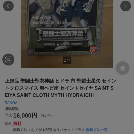
1
/
7
正規品 聖闘士聖衣神話 ヒドラ 市 聖闘士星矢 セイン
トクロスマイス 海ヘビ座 セイントセイヤ SAINT S
EIYA SAINT CLOTH MYTH HYDRA ICHI
BANDAI
匿名配送
16,000
円
即決
（税0円）
無料
送料
配送方法
おてがる配送ゆうパケットプラス
配送方法一覧