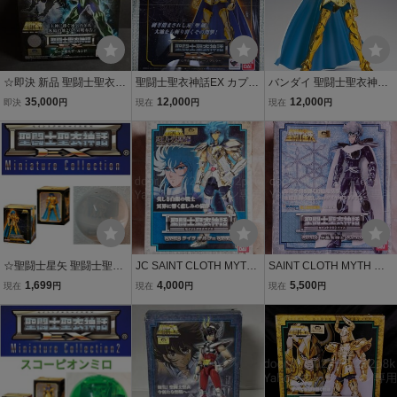
☆即決 新品 聖闘士聖衣神
聖闘士聖衣神話EX カプリ
バンダイ 聖闘士聖衣神話
話EX 聖闘士星矢 ゼータ
コーン シュラ9黄金聖闘
EX 聖闘士星矢 獅子座 レ
35,000
12,000
12,000
即決
円
現在
円
現在
円
星ミザールシド Syd de Mi
士 ゴールドセイント 山羊
オ アイオリア ペガサ
zar Zeta SAINT CLOTH M
座 聖闘士星矢 バンダイ フ
ス 星矢ふ
YTH Saint Seiya 聖闘士星
ィギュア
矢
☆聖闘士星矢 聖闘士聖衣
JC SAINT CLOTH MYTH
SAINT CLOTH MYTH 車
神話EX Miniature Collecti
車田正美 聖闘士星矢 聖闘
田正美 聖闘士星矢 聖闘士
1,699
4,000
5,500
現在
円
現在
円
現在
円
on ジェミニ サガ ※カプ
士聖衣神話 ライラ オルフ
聖衣神話 セイントクロス
セルのまま発送 / セイント
ェ セイントクロスマイス
マイス 水晶 クリスタルセ
セイヤ 双子座 Gemini SA
(※)破損欠品あり
イント ※破損欠品あり
GA