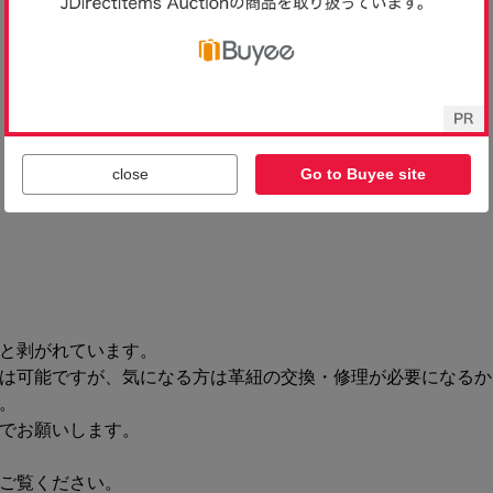
close
Go to Buyee site