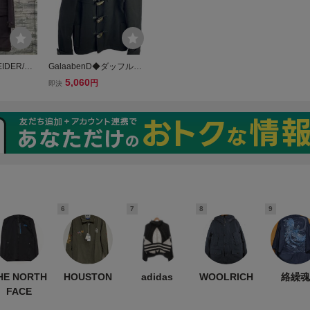
EIDER/ダ
GalaabenD◆ダッフルコ
手コート/
ート/1/ウール/BLK/無地
5,060
円
即決
6
7
8
9
HE NORTH
HOUSTON
adidas
WOOLRICH
絡繰魂
FACE