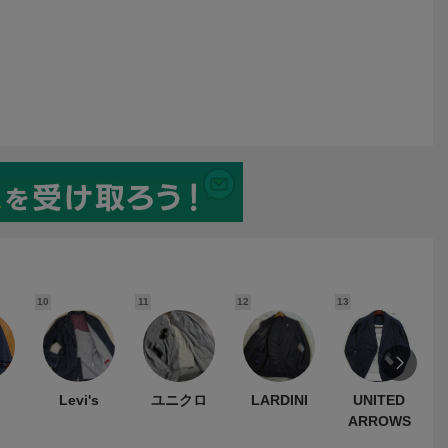
10
11
12
13
1
Levi's
ユニクロ
LARDINI
UNITED
ARROWS