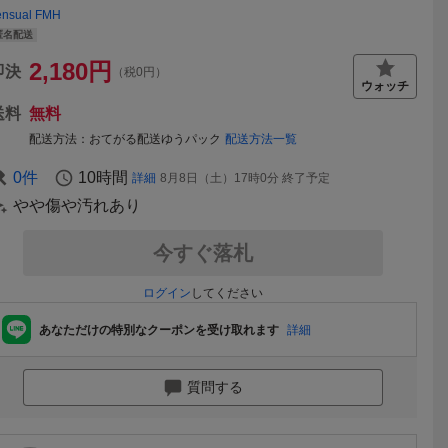
ensual FMH
匿名配送
2,180
円
即決
（税0円）
送料
無料
配送方法
おてがる配送ゆうパック
配送方法一覧
0
件
10時間
詳細
8月8日（土）17時0分
終了予定
やや傷や汚れあり
今すぐ落札
ログイン
してください
あなただけの特別なクーポンを受け取れます
詳細
質問する