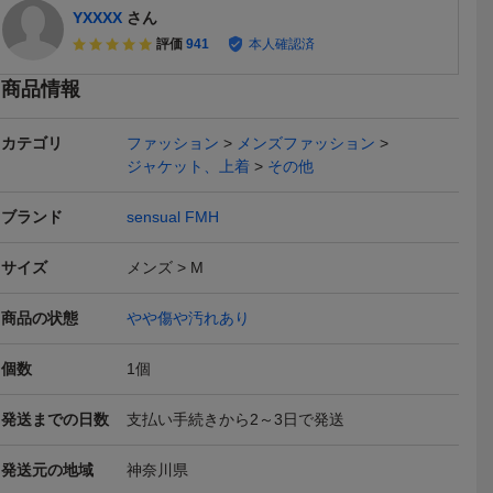
YXXXX
さん
評価
941
本人確認済
商品情報
カテゴリ
ファッション
メンズファッション
ジャケット、上着
その他
ブランド
sensual FMH
本日終了
サイズ
メンズ
M
商品の状態
やや傷や汚れあり
個数
1
個
ディテール
Men's Bigi ダッフルコー
■ VANISHING ELEPHAN
KNOT ノ
 ダッフル
ト M/S ショート丈
T ヴァニッシングエレフ
ール ダッフ
2,990
2,003
3,000
円
円
即決
即決
即決
発送までの日数
支払い手続きから2～3日で発送
I.C
ァント トグル 長袖 ダッ
ート丈 (2)
フル コート S カーキ系 *
レー
発送元の地域
神奈川県
本日終了
送料無料
送料無料