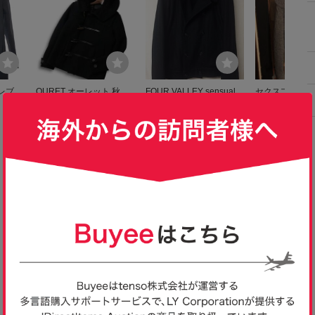
イレブン
OURET オーレット 秋冬
FOUR VALLEY sensual F
セクスプリメ(S'ex
ルダッ
★ フード裏ボア 中綿 メ
MH 内ボアジャケット ブ
ウールダッフル
2,590
3,900
4,900
円
円
円
現在
即決
現在
M IT
ルトン ウール ダッフル
ラック サイズ1
レー 灰 サイズ4
コート Sz.M メンズ 黒 日
本製