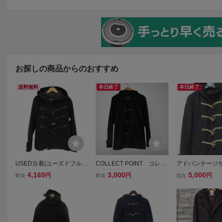
お探しの商品からのおすすめ
送料無料
本日終了
本日終了
USED古着(ユーズドフル
COLLECT POINT コレク
アドバンテージサ
ギ) THE TWELVE ウール混
トポイント ダッフルコー
dvantage cycl
4,169
3,000
5,000
円
円
円
即決
即決
現在
ジップ ダブル ショートダ
ト 黒 サイズM
ライナー付き ジ
ッフルコート レ 中古 古着
（３Fオハ
プ ダッフルコー
1143
グレー S irmri 亥