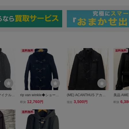
送料無料
送料無料
イクル A
rip van winkle◆ショート/
(ME) ACANTHUS アカン
美品 AMER
e シップス
ダッフルコート/4/ウール/
サス ウールメルトン トグ
メルトン
12,760
3,500
6,38
円
円
即決
現在
即決
ップアッ
ブラック/RL-2714
ル ダッフル レザー ジャケ
/ アメリ
ト ダーク
ット
ケット コ
送料無料
3338