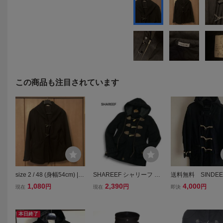
この商品も注目されています
size 2 / 48 (身幅54cm) | s
SHAREEF シャリーフ 秋
送料無料 SINDEE
ensual FMH | ウール 中綿
冬★ フード裏ボア ウール
ディ ダッフルコート
1,080
2,390
4,000
円
円
円
現在
現在
即決
ダッフル ジャケット | ブ
ダッフル コート Sz.1 メ
ck
ラック | センシュアルエ
ンズ 黒 日本製
フエムエイチ | アウター |
本日終了
BLACK