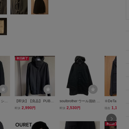
本日終了
 シン
【即決】【良品】 PUBLI
soulbrother ウール混紡 ダ
※DeTaiLS 
 sli
C IMAGE パブリックイメ
ッフルコート L ブラック
ズ ショート丈
2,990
2,530
1,164
円
円
円
即決
即決
現在
ージ WOOL HOODED BL
ジップアップ トグルボタ
ジャケット BJA
OUSON ウールフードブ
ン 古着卸 アメリカ仕入 a
ルゾン ジャケット BLAC
612-5982
本日終了
K ブラック 黒 即決あり