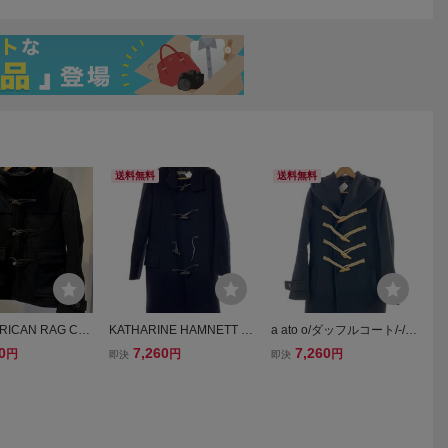
送料無料
送料無料
ICAN RAG CIE
KATHARINE HAMNETT L
a ato o/ダッフルコート/-/ウ
ダッフルコート 2
ONDON◆ダッフルコート/
ール/BLK/無地/AM13D-C1
0
7,260
7,260
円
円
円
即決
即決
カンラグシー ジャ
M/ウール/ブラック/無地/kl-
3
ート ウール
130//