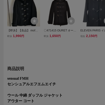
【即決】【良品】 mofm
〇471415 OURET オーレ
ELEVEN PARIS 
マンオブムーズ DUFFLE
ット ◯ダッフルコート シ
パリ メルトンウー
1,990
1,650
2,150
円
円
円
即決
即決
現在
COAT メルトンダッフル
ョート ジャケット メンズ
フルコート ブラック 
コート トグルジャケット
ブラック
LAYBBR74W0
BLACK ブラック 黒色 即
決早い者勝ち
商品説明