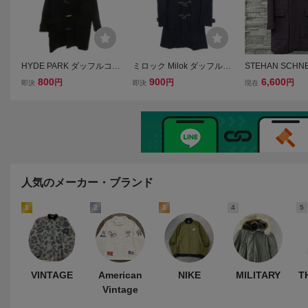
HYDE PARK ダッフルコー
ミロック Milok ダッフルコ
STEHAN SCHN
ト ミドル丈 深緑 フード付
ート ロング コットン XS
ッフルコート/厚
800
900
6,600
円
円
円
即決
即決
現在
き トグルボタン 長袖 /KR
ネイビー ■TC メンズ
濃紺/サイズ3
■GY60 メンズ
人気のメーカー・ブランド
1
2
3
4
5
VINTAGE
American
NIKE
MILITARY
T
Vintage