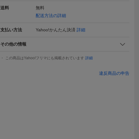
送料
無料
配送方法の詳細
支払い方法
Yahoo!かんたん決済
詳細
primer)
ATO ダッフルコート ブ
ダッフルコート カルバ
圧縮ウール
その他の情報
コート グ
ラック フリーサイズ
ン・クライン
5,500
3,100
1,900
円
円
現在
即決
即決
6
メンズ
Yahoo!フリマ
この商品はYahoo!フリマにも掲載されています
詳細
違反商品の申告