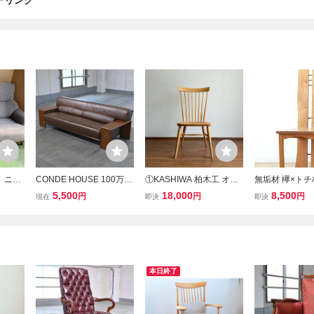
ーリング
】ニト
CONDE HOUSE 100万
①KASHIWA 柏木工 オー
無垢材 欅×トチ
コウテ
「BOLS / ボルス」2.5人
ク無垢材 ウィンザーチェ
ック アートチェ
5,500
18,000
8,500
円
円
円
現在
即決
即決
 布張り
掛けソファ 長原 實 オー
ア ハイバック｜飛騨家具
ングチェア 椅子
フレー
ク無垢材 本革 ラブ リビ
スポーク ダイニング アー
ング家
ング ダイニング カンディ
ムレス イギリス キツツキ
ハウス_葉山家具
カリモク
本日終了