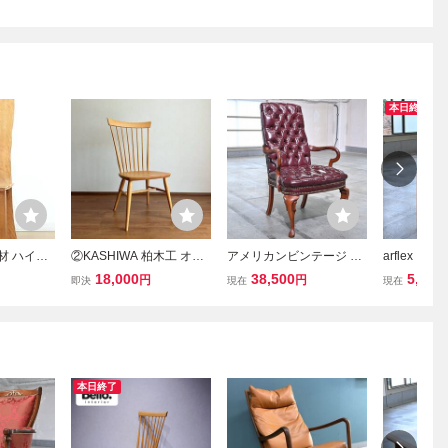
本日終了
材 ハイバ
②KASHIWA 柏木工 オー
アメリカンビンテージ ハ
arflex「
ア ダイニ
ク無垢材 ウィンザーチェ
イバックチェア バーチ無
ク」ダイニ
18,000
38,500
5,500
円
円
即決
現在
現在
 木工家具
ア ハイバック｜飛騨家具
垢材 ジョージアンスタイ
ーク材 リビ
スポーク 英国 ダイニング
ル チェスターフィールド
食卓 ナラ 
アームレス 秋田木工 アク
シングルソファ 猫脚 ボタ
クス SLA
タス
ン留め 鋲打ち
本日終了