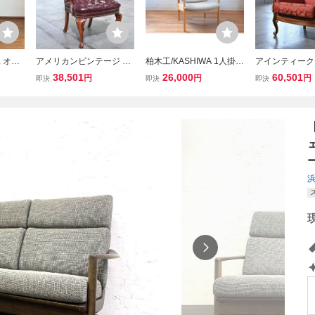
工 オー
アメリカンビンテージ ハ
柏木工/KASHIWA 1人掛け
アインティーク
ーチェ
イバックチェア バーチ無
ソファ ウィンザースタイ
アームチェア 
38,501
26,000
60,501
円
円
円
即決
即決
即決
騨家具
垢材 ジョージアンスタイ
ル ① アームチェア ハイ
ット無垢材 猫脚
イニング
ル チェスターフィールド
バック オーク無垢材 IDC
ダイニング ラウ
工 アク
シングルソファ 猫脚 ボタ
大塚家具 飛騨家具
ル 店舗 一人掛
ン留め 鋲打ち
ハイバック