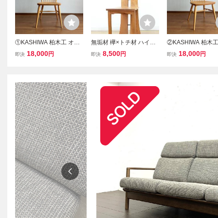
①KASHIWA 柏木工 オー
無垢材 欅×トチ材 ハイバ
②KASHIWA 柏木
ク無垢材 ウィンザーチェ
ック アートチェア ダイニ
ク無垢材 ウィンザ
18,000
8,500
18,000
円
円
円
即決
即決
即決
ア ハイバック｜飛騨家具
ングチェア 椅子 木工家具
ア ハイバック｜飛
スポーク ダイニング アー
スポーク 英国 ダ
ムレス イギリス キツツキ
アームレス 秋田木
カリモク
タス