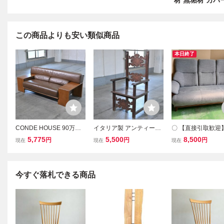
材 無垢材 カバ
この商品よりも安い類似商品
本日終了
CONDE HOUSE 90万「B
イタリア製 アンティーク
〇 【直接引取歓迎
OLS / ボルス」二人掛け
アームチェア オーク無垢
リ 3人掛けソファ 
5,775
5,500
8,500
円
円
円
現在
現在
現在
ソファ オーク無垢材 本革
材 ルネッサンス様式 ヨー
イ3 DR-GY グレー
ラブ リビング ダイニング
ロッパ クラシック ハイバ
ハイバック タモ材
カンディハウス_葉山家具
ック 肘掛け_イギリス ア
ム 3Pソファ リビ
三越ブルージュ
ールヌーボー
具 中古
今すぐ落札できる商品