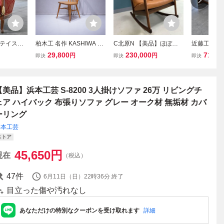
テイスト
柏木工 名作 KASHIWA ウ
C北原N 【美品】ほぼ未
近藤工芸「ラ
ウォールナ
ィンザーチェア ダイニン
使用 MasterWal マスター
A」トリプ
29,800
230,000
71,50
円
円
即決
即決
即決
 リビング
グチェア 北欧 ナチュラル
ウォール ブループリント
ーム ブラ
ンジ ホテ
オーク無垢材 スポークバ
ハイバック ロッキングチ
垢材 和 3
けソファ
ック 飛騨家具 / 関連:飛騨
ェア ウォールナット無垢
_ マスター
産業 マルニ
材 定価35万
ナテック 
【美品】浜本工芸 S-8200 3人掛けソファ 26万 リビングチ
ェア ハイバック 布張りソファ グレー オーク材 無垢材 カバ
ーリング
浜本工芸
ストア
45,650
円
現在
（税込）
47
件
6月11日（日）22時36分
終了
目立った傷や汚れなし
あなただけの特別なクーポンを受け取れます
詳細