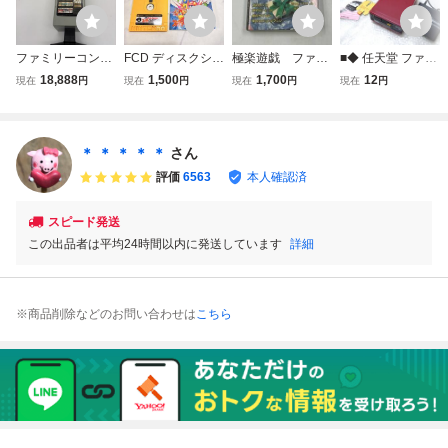
ファミリーコンピ
FCD ディスクシス
極楽遊戯 ファミ
■◆ 任天堂 ファミ
ューター ディスク
テム スーパーロー
リーコンピュータ
リーコンピュータ
18,888
1,500
1,700
12
現在
円
現在
円
現在
円
現在
円
システム 昭和レト
ドランナー ケース
ーディスクシステ
ー ディスクシステ
ロ 当時物 ディス
説明書付 動作未確
ム
ム 本体 箱/取説付
クライター FC
認 アイレム irem
FAMILY COMPUT
パズル レトロゲー
ER DISK SYSTEM
＊ ＊ ＊ ＊ ＊
さん
ム 当時物 管理B下
HVC-023 HVC-02
評価
6563
本人確認済
段②
2
スピード発送
この出品者は平均24時間以内に発送しています
詳細
※商品削除などのお問い合わせは
こちら