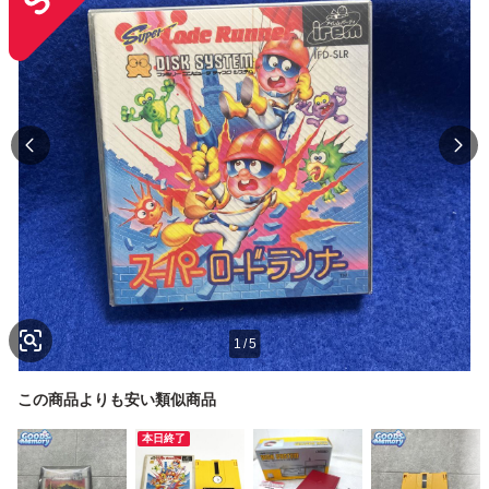
1
/
5
この商品よりも安い類似商品
本日終了