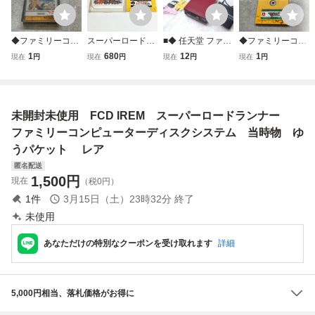
◆ファミリーコン
スーパーロードラ
■◆ 任天堂 ファミ
◆ファミリーコン
ピューター/ファミ
ンナー【動作確認
リーコンピュータ
ピューター/ファミ
1
680
12
1
現在
円
現在
円
現在
円
現在
円
コン/FC ディスク
済・同梱可】ファ
ー ディスクシステ
コン/FC ディスク
システム ふぁみこ
ミコン ディスクシ
ム 本体 箱/取説付
システム エキサイ
んむかし話 遊遊記
ステム FCD
FAMILY COMPUT
ティングバスケッ
（前編）ソフト
ER DISK SYSTEM
ト ソフト
未開封未使用 FCD IREM スーパーロードランナー
HVC-023 HVC-02
2
ファミリーコンピューターディスクシステム 当時物 ゆ
うパケット レア
匿名配送
1,500
円
現在
（税0円）
1
件
3月15日（土）23時32分
終了
未使用
あなただけの特別なクーポンを受け取れます
詳細
5,000円相当、落札価格がお得に