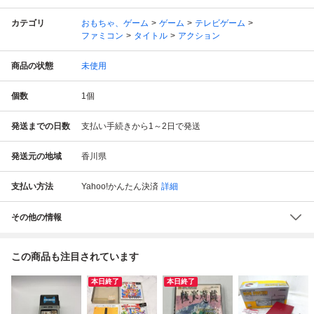
カテゴリ
おもちゃ、ゲーム
ゲーム
テレビゲーム
ファミコン
タイトル
アクション
商品の状態
未使用
個数
1
個
発送までの日数
支払い手続きから1～2日で発送
発送元の地域
香川県
支払い方法
Yahoo!かんたん決済
詳細
その他の情報
この商品も注目されています
本日終了
本日終了