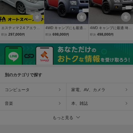
エスティマ 2.4 アエラス
4WD キャンプにも最適で
4WD キャンプに最適 埼玉
HDDナビ フルセグTV
す 埼玉発 ホンダ 人気のエ
発 ホンダ 人気のエレメン
297,000
698,000
498,000
即決
円
即決
円
即決
円
バックカメラ
レメント 社外16インチア
ト 社外アルミ ルーフキャ
ルミ ナビ ETC 内外装キレ
リア ナビ TV バックカメ
イです 機関好調 足廻り異
ラ ETC 記録簿 機関好調
音ガタなし
内外装キレイ
別のカテゴリで探す
コンピュータ
家電、AV、カメラ
音楽
本、雑誌
もっと見る