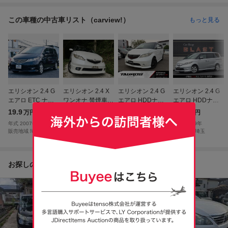
この車種の中古車リスト（carview!）
もっと見る
エリシオン 2.4 G
エリシオン 2.4 X
エリシオン 2.4 G
エリシオン 2.4 G
エアロ ETC ナビ
ワンオナ 禁煙車
エアロ HDDナビ
エアロ HDDナビ
CDドライブレコ
HDDナビ ETC B
エディション ユー
スペシャルパッケ
19.9
24.8
24.9
25.9
万円
万円
万円
万円
ーダーアリミホイ
カメラ
ザー買取/純正ナビ
ージ 後期型 両側
年式
2007
年
年式
2004
年
年式
2006
年
年式
2009
年
ー
ゲーション
電動スライドドア
販売地域
埼玉
販売地域
徳島
販売地域
神奈川
販売地域
埼玉
お探しの商品からのおすすめ