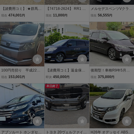
【諸費用コミ】:★群馬伊
【74718-2624】 RR1 エ
メルセデスベンツVクラス
勢崎★格安車多数★ 平成
リシオン フロントバン
ロング平成19年式ブラッ
474,001
11,000
56,555
現在
円
現在
円
現在
円
22年 エリシオン 2.4 G エ
パー フロントグリル
ク全部コミ価格
アロ HDDナビ スペシャル
フォグライト ( タイプG
パッケー
エアロ 2010年 NH700M
K20A ）
100円売切り 平成22
【諸費用コミ】返金保証
後期型！車検R9年5月ま
年 ステップワゴン
付:総額表示です!最終後期
で！H26年式！レザーシ
153,001
450,000
375,000
現在
円
即決
円
現在
円
Ｇ Ｌパッケージ 1510
エリシオン 2.4 プレステ
ート！ナビ！ETC！リア
00キロ 車検令和10年1
ージ S HDDナビ 車検付き
本日終了
席モニター！乗って帰れ
月まで フローリングフ
即日乗って帰れます
ます！
ロア 両側パワスラ Ｅ
ＴＣ
アブソルート ホンダセン
トヨタ 20ヴェルファイア
H26年 オデッセイ ABSOL