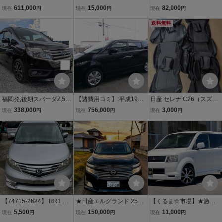
シング 本車検満タン渡
フロントバンパー 後期 Z
UTE・EX 2WD 上級グレ
611,000
15,000
82,000
現在
円
現在
円
現在
円
し！レーダー 自動ブレー
ブラック
ード！車検付！令和9年7
キ 車線逸脱警報 ハーフレ
月まで！TEIN車高調！
送料無料
ザー オットマン フリップ
ダウン 両側電動
福岡発,後期スパーダZ,5ナ
【諸費用コミ】:平成19年
日産 セレナ C26（スズキ
ンバー8人乗,車検R9年11
ホンダ エリシオン 3.0 VG
ランディ）用 Clazzio
338,000
756,000
3,000
現在
円
現在
円
現在
円
月,乗って帰れます,両側電
エアロ パッケージ ナビ オ
（クラッツィオ）製シー
動,クルーズコントロール,
ートクルーズコントロー
トカバー 8人乗り用
大阪南港,徳島港3万円,横
ル
須賀港4.2万円
【74715-2624】 RR1 エ
★日産エルグランド 250
【くるま☆市場】★激安
リシオン ボンネット
ハイウェイスター TE52
出品セール！ekスポー
5,500
150,000
11,000
現在
円
現在
円
現在
円
フロントフード ( タイプ
平成25年 11万KM 純正ナ
ツ！社外アルミ付き！