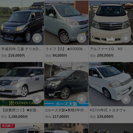
G エアロ 2010年 NH700
ビ アルパインモニター ド
M K20A ）
ライブレコーダー 満タン
車検付き★
平成30年 三菱 デリカD:2
ライフ【G】 ★55000k
アルファードG AS
ハイブリッドSX 修復歴な
m！ 車検R10年7月29日！
２．４ ANH１０W 車
216,000
94,000
200,000
現在
円
現在
円
現在
円
し 93,000km
☆社外ナビTV・ETC・ド
検令和８年１２月 平成
ラレコ前後・社外アル
１５年１２月登録 走行
ミ・リモコンキー・整備
距離１５万キロ 白色
車 ◇川崎発・高価下
ホワイトパールマイカ
取！
【諸費用コミ】:■全国対
□カーズ大阪●車検2年付●
H17の年式 トヨタヴォク
応可■ 平成20年 ホンダ エ
27年セレナ 2.0 ハイウェ
シー AZR60G 両側パワー
1,180,000
217,000
235,000
即決
円
即決
円
現在
円
リシオン 2.4 プレステー
イスター Vセレクション+
スライドドア フリップダ
ジ S 4WD 2400cc・走行3
本日終了
Safety S-HYBRID●3D102
ウンモニター 程度良好 売
4300
9
り切りスタート