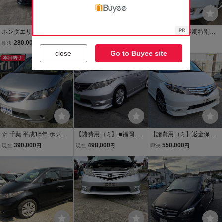
ホンダエリシオン2.4Gエ
【諸費用コミ】:★群馬県
☆最終出品☆後期特別仕
アロ
伊勢崎市発★ 平成19年 エ
様車☆クラウンハイブリ
280,000
429,000
428,000
即決
円
現在
円
即決
円
リシオン 2.4 プレステー
ッド☆2年車検付☆HVバ
close
Go to Buyee site
本日終了
ジ S ナビ Bカメラ 両側電
ッテリー交換済☆TEIN車
動
高調☆345馬力☆20イン
チアルミ☆格安陸送
☆ 千葉 平成16年 ホンダ
【諸費用コミ】:■福岡 北
【諸費用コミ】返金保証
エリシオン 2.4 G 地デジ
九州■ ホンダ エリシオン
付:神奈川発 平成22年 ホ
390,000
498,000
550,000
現在
円
現在
円
即決
円
ナビ ETC 車検整備付 純正
2.4 Gエアロ 純正HDDナ
ンダ エリシオン 2.4 G エ
アルミ タイヤ山8あり コ
ビ 地デジワンセグTV 両側
アロ HDDナビ スマートセ
ーティング施工済
パワースライドドア
レクション