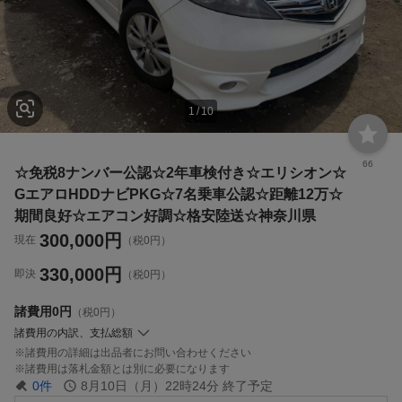
1
/
10
66
☆免税8ナンバー公認☆2年車検付き☆エリシオン☆
GエアロHDDナビPKG☆7名乗車公認☆距離12万☆
期間良好☆エアコン好調☆格安陸送☆神奈川県
300,000
円
現在
（税0円）
330,000
円
即決
（税0円）
諸費用
0円
（税0円）
諸費用の内訳、支払総額
諸費用の詳細は出品者にお問い合わせください
諸費用は落札金額とは別に必要になります
0
件
8月10日（月）22時24分
終了予定