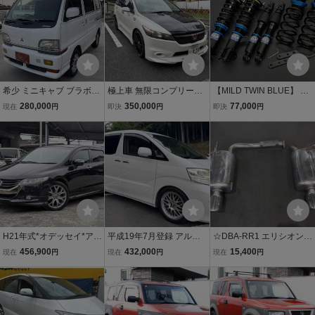
希少 ミニキャブ ブラボー
極上車 無限コンプリート
【MILD TWIN BLUE】 L2
4WD GT U44V 車検令和8
ストリーム RSZ RECAR
75S/V ミラ/カスタム 車高
280,000
350,000
77,000
現在
円
即決
円
即決
円
年7月 12.8万キロ ホワイ
O カーボンボンネット フ
調 フルタップ 減衰力調整
ト ４ナンバー
ルエアロ Honda Racing
式 マイルドダンパーツイ
仕様
ン NEW TYPE
H21年式*オデッセイ*アブ
平成19年7月登録 アルフ
☆DBA-RR1 エリシオン
ソルート*検10/8迄*2万km
ァードG 3.0MZ Gエディ
から取り外し☆ マフラー
456,900
432,000
15,400
現在
円
現在
円
現在
円
台!*HID*スマートキー*純
ション 8ナンバー車いす
リアマフラー ★メーカー
正ナビ*アラウンドビュー
移動車登録 乗車定員5人
不明★
モニター*フリップダウン
*純正AW*110316