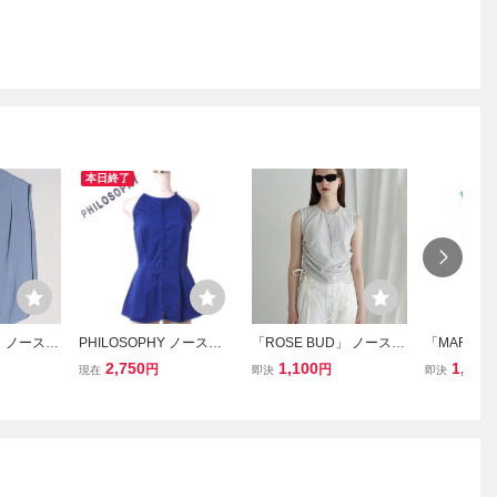
本日終了
」 ノースリ
PHILOSOPHY ノースリ
「ROSE BUD」 ノースリ
「MARY Q
E SIZE
ーブペプラムトップス siz
ーブトップス ONE SIZE
スリーブニット
2,750
1,100
1,800
円
円
現在
即決
即決
ース
e I38 ブルー フィロソフ
グレー レディース
wnコラボ」 O
ィ
ルー レデ