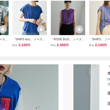
ノースリ
「SHIPS any」 ノースリ
「ROSE BUD」 ノースリ
「SHIPS」 
IZE
ーブトップス ONE SIZE
ーブトップス ONE SIZE
トップス ONE S
3,100
2,400
2,100
円
円
円
即決
即決
即決
ブルー レディース
パープル レディース
ー レディース
O