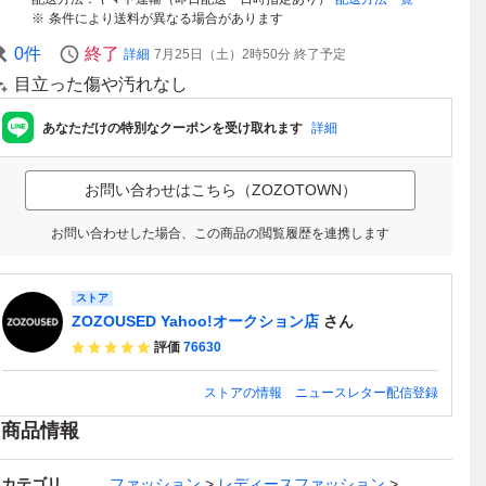
条件により送料が異なる場合があります
0
件
終了
詳細
7月25日（土）2時50分
終了予定
目立った傷や汚れなし
あなただけの特別なクーポンを受け取れます
詳細
お問い合わせはこちら（ZOZOTOWN）
お問い合わせした場合、この商品の閲覧履歴を連携します
ストア
ZOZOUSED Yahoo!オークション店
さん
評価
76630
ストアの情報
ニュースレター配信登録
商品情報
カテゴリ
ファッション
レディースファッション