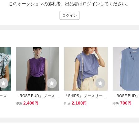
このオークションの落札者、出品者はログインしてください。
ログイン
ノースリ
「ROSE BUD」 ノースリ
「SHIPS」 ノースリーブ
「ROSE BUD
IZE
ーブトップス ONE SIZE
トップス ONE SIZE ブル
ーブブラウス ON
2,400
2,100
700
円
円
円
即決
即決
即決
パープル レディース
ー レディース
ブルー レディ