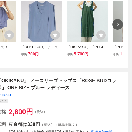
ノースリーブ
「ROSE BUD」 ノースリ
「OKIRAKU」 「ROSE B
「ROSE B
IZE ブル
ーブブラウス ONE SIZE
UD」ノースリーブワンピ
ーブトップス 
700
5,700
1,100
円
円
即決
即決
即決
ブルー レディース
ース ONE SIZE グリーン
グレー レ
レディース
「OKIRAKU」 ノースリーブトップス「ROSE BUDコラ
ボ」 ONE SIZE ブルー レディース
KIRAKU
ストア
2,800
円
価格
（税込）
送料
東京都は
330円
（税込）（離島を除く）
配送方法
ヤマト運輸（即日配送・日時指定あり）
配送方法一覧