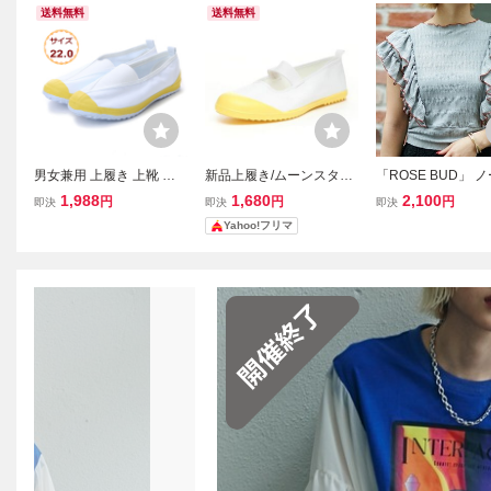
送料無料
送料無料
男女兼用 上履き 上靴 ス
新品上履き/ムーンスター
「ROSE BUD」 
クールシューズ 体育館シ
／アルファスクールカラ
ーブトップス ONE S
1,988
1,680
2,100
円
円
円
即決
即決
即決
ューズ 教育シューズ カラ
ー22.5
ブルー レディース
Yahoo!フリマ
ーバレー 三角ゴムタイプ
子供 大人 学校 キッズ 18
999-yel-220