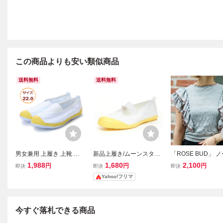
この商品よりも安い類似商品
送料無料
送料無料
男女兼用 上履き 上靴 ス
新品上履き/ムーンスター
「ROSE BUD」 
クールシューズ 体育館シ
／アルファスクールカラ
ーブトップス ONE S
1,988
1,680
2,100
円
円
円
即決
即決
即決
ューズ 教育シューズ カラ
ー22.5
ブルー レディース
Yahoo!フリマ
ーバレー 三角ゴムタイプ
子供 大人 学校 キッズ 18
999-yel-220
今すぐ落札できる商品