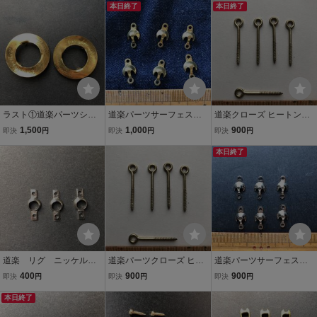
津波フロッグザウルスハ
コハトリーズローカルフ
本日終了
イトリバーストックハト
本日終了
トリーズ痴虫zeal
ロッグバルサ50痴虫グラ
リーズザウルスzealロー
スアイ
カル
ラスト①道楽パーツシャ
道楽パーツサーフェスリ
道楽クローズ ヒートンブ
ンプーハットブラスオー
グオールドハンドメイド
ラス オールドハンドメ
1,500
1,000
900
即決
円
即決
円
即決
円
ルドハンドメイドルアー
ルアー部品屋/オールド津
イドルアー部品屋パーツ
パーツ部品屋津波アカシz
波アカシストックフロッ
真鍮 /津波フロッグアカシ
本日終了
ealザウルスブロックヘド
グハトリーズzealヘドン
ストック痴虫zealバルサ
ン210痴虫
ブラスローカル痴虫
ローカル
道楽 リグ ニッケルオ
道楽パーツクローズ ヒー
道楽パーツサーフェスリ
ールドハンドメイドルア
トンブラスオールドハン
グオールドハンドメイド
400
900
900
即決
円
即決
円
即決
円
ーパーツ部品屋/zeal津波
ドメイドルアー部品屋/津
ルアー部品屋/オールド津
ヒヨコハトリーズフロッ
本日終了
波フロッグアカシストッ
波アカシストックフロッ
グローカル痴虫BPバルサ
クハトリーズザウルス痴
グハトリーズzealヘドン