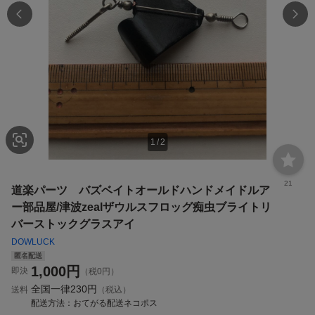
1
/
2
21
道楽パーツ バズベイトオールドハンドメイドルア
ー部品屋/津波zealザウルスフロッグ痴虫ブライトリ
バーストックグラスアイ
DOWLUCK
匿名配送
1,000
円
即決
（税0円）
全国一律
230円
送料
（税込）
配送方法
おてがる配送ネコポス