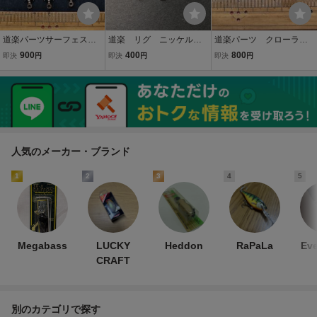
道楽パーツサーフェスリ
道楽 リグ ニッケル
道楽パーツ クローラー
グオールドハンドメイド
オールドハンドメイドル
羽根物ウイング オール
900
400
800
即決
円
即決
円
即決
円
ルアー部品屋/オールド津
アーパーツ部品屋/zeal津
ドハンドメイド部品屋ヘ
波アカシストックフロッ
波ヒヨコハトリーズオー
ドンzealザウルスクレイ
グハトリーズ
ルドインディーズ
ジーノイジーバルサ津波
人気のメーカー・ブランド
1
2
3
4
5
Megabass
LUCKY
Heddon
RaPaLa
Ev
CRAFT
別のカテゴリで探す