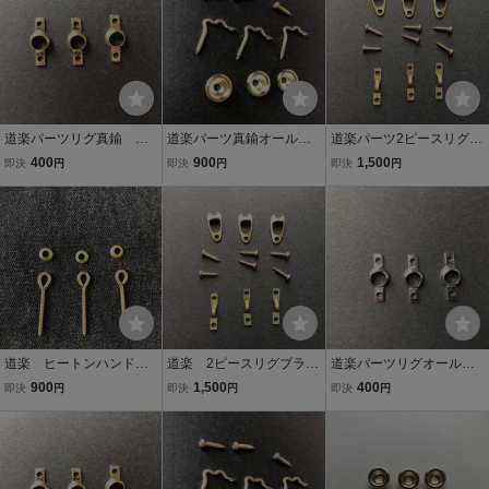
虫ローカル
痴虫
道楽パーツリグ真鍮 オ
道楽パーツ真鍮オールド
道楽パーツ2ピースリグブ
ールドハンドメイドルア
ハンドメイドルアーパー
ラス オールドハンドメイ
400
900
1,500
即決
円
即決
円
即決
円
ーパーツ部品屋/zeal津波
ツ部品/zeal津波ヒヨコハ
ドルアー部品屋/津波ブラ
ヒヨコハトリーズオール
トリーズローカルフロッ
イトリバーストックハト
ドインディーズ痴虫ザウ
グカップリグLリググラス
リーズグラスアイザウル
ルス
アイ痴虫
ス
道楽 ヒートンハンドメ
道楽 2ピースリグブラス
道楽パーツリグオールド
イドルアーパーツ部品屋
オールドハンドメイドル
ハンドメイドルアー部品
900
1,500
400
即決
円
即決
円
即決
円
ブラスDOWLUCK /オール
アーパーツ部品屋/津波ブ
屋/zeal津波ヒヨコハトリ
ド津波ヒヨコアカシヘド
ライトリバーストックハ
ーズオールドインディー
ンハトリーズザウルスzea
トリーズザウルスバッド
ズバルサローカルグラス
lローカル痴虫
＆ジョイ痴虫
アイ痴虫