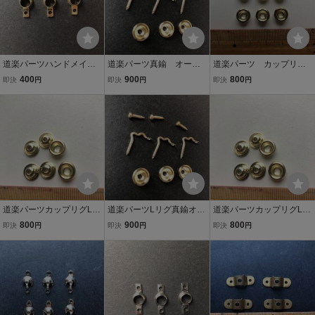
道楽パーツハンドメイド
道楽パーツ真鍮 オール
道楽パーツ カップリグL
ルアー部品屋/zeal津波ハ
ドハンドメイドルアーパ
リグハンドメイド部品オ
400
900
800
即決
円
即決
円
即決
円
トリーズオールドヘドン
ーツ部品屋/zeal津波ヒヨ
ールドDOWLUCK/津波ス
ザウルス
コハトリーズローカルフ
ミスハトリーズザウルスz
ロッグカップリグLリググ
eal痴虫ローカルバルサ
ラスアイ
道楽パーツカップリグLリ
道楽パーツLリグ真鍮オー
道楽パーツカップリグLリ
グハンドメイド部品オー
ルドハンドメイドルアー
グハンドメイド部品オー
800
900
800
即決
円
即決
円
即決
円
ルドDOWLUCK/津波スミ
パーツ部品屋/zeal津波ヒ
ルドDOWLUCK/バッド&
スハトリーズザウルスzea
ヨコハトリーズローカル
ジョイバルサ50ローカル
lアカシ痴虫ローカル
フロッグバルサ50痴虫
グラスアイ津波痴虫