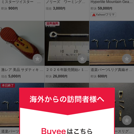
ミスターツイスター ト
ノリーズ ワーミングク
Hyperlite Mountain Gear
ッププロップ(ID05410)
ランク ショット 3個セ
ハイパーライトマウンテ
900
3,000
59,000
即決
円
現在
円
即決
円
ット ４９４
ンギア PEMI 15 ペミ バッ
Yahoo!フリマ
クパック UL Sサイズ
送料無料
激レア 美品 サダティキ S
２０２６年販売開始♪ １０
道楽パーツLリグ真鍮オー
ADA-TIKI フルサイズ 検
００本 日本製ステンレス
ルドハンドメイドルアー
5,000
26,000
600
現在
円
即決
円
即決
円
ヘッドハンターズ トップ
ヒートン 1.6mm×31mm
パーツ部品/zeal津波ヒヨ
ブリッジ ローカル 痴虫 テ
本日終了
コハトリーズローカルフ
ィート 道楽 へドン レイミ
ロッグバルサ50痴虫グラ
ア ABU
スアイ
道楽パーツLリグ真鍮オー
道楽パーツLリグ真鍮オー
道楽パーツ2ピースリグブ