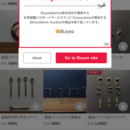
ルドハンドメイドルアー
ルドハンドメイドルアー
ラス オールドハンドメイ
600
900
1,350
即決
円
即決
円
即決
円
パーツ部品屋/zeal津波ヒ
パーツ部品屋/zeal津波ヒ
ドルアー部品屋/津波ブラ
ヨコハトリーズローカル
ヨコハトリーズローカル
イトリバーストックハト
フロッグバルサ50痴虫
フロッグザウルスグラス
リーズザウルスzeal ヘド
アイバッド＆ジョイ
ンローカル痴虫
道楽パーツシャンプーハ
道楽パーツクローズ ヒー
道楽パーツリグニッケ
close
Go to Buyee site
ットブラスオールドハン
トンブラスオールドハン
ル オールドハンドメイ
700
900
400
即決
円
即決
円
即決
円
ドメイドルアーパーツ部
ドメイドルアー/津波フロ
ドルアー部品屋/zeal津波
品屋津波アカシzealザウ
ッグブライトリバー部品z
ヒヨコハトリーズザウル
本日終了
ルスブロックヘドン210痴
ealザウルスハトリーズ痴
スストックグラスアイDO
虫ローカル
虫バルサ
WLUCKローカル痴虫
道楽DOWLUCKパーツヒ
道楽パーツLリグ真鍮オー
道楽パーツ2ピースリグブ
ートンブラスオールドハ
ルドハンドメイドルアー
ラス オールドハンドメイ
900
600
1,350
即決
円
即決
円
即決
円
ンドメイドルアー部品屋/
パーツ部品/zeal津波ヒヨ
ドルアー部品屋/津波ブラ