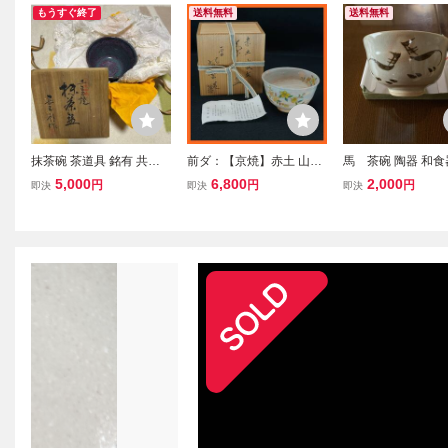
もうすぐ終了
送料無料
送料無料
抹茶碗 茶道具 銘有 共箱
前ダ：【京焼】赤土 山吹
馬 茶碗 陶器 和食
付き 陶器 抹茶茶碗 土生
文 茶碗 平安 橋本紫雲造
道具 抹茶碗
5,000
6,800
2,000
円
円
円
即決
即決
即決
田焼 長子
金彩 色絵 共箱 茶器 茶陶
抹茶碗 陶器 陶磁器 茶道
具 煎茶道具 ★送料無料★