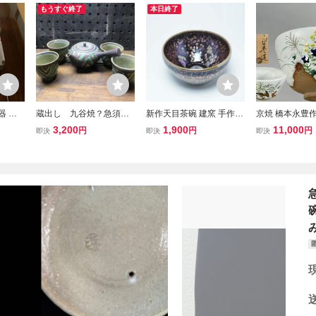
もうすぐ終了
本日終了
器 茶
蔵出し 九谷焼？急須
新作天目茶碗 建窯 手作り
京焼 橋本永豊
湯呑み (検)骨董/有田焼/
陶器 中国茶器 湯呑み お
絵 白釉秋草鶉
3,200
1,900
11,000
円
円
円
即決
即決
即決
伊万里焼/水滴/水差/茶
茶道具 高級 抹茶碗 抹茶
碗 抹茶碗 
道 水差し/茶道具 茶器
茶碗 曜変天目茶碗 窯変天
具
茶碗 湯呑 煎茶碗 煎茶 白
目茶碗 油滴天目 茶道具
磁
箱付き 紫