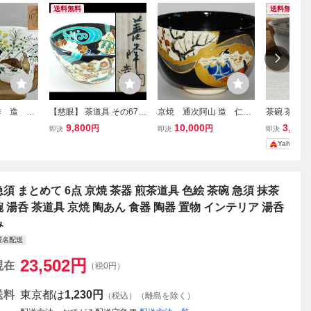
送料無料
送料無料
作 造 色
【慈眼】 茶道具 その67
京焼 通次阿山 造 仁清
茶碗 茶道具
の絵 茶
送料無料！即決！秀逸！
黒 貝合せ 茶碗 抹茶碗
抹茶茶碗 天
9,800
10,000
3,980
円
円
即決
即決
即決
共箱 茶道
上山善峰 『扇面流 仁清
色絵金彩 共箱 ／ 茶道具
Yahoo!
黒 茶碗』 共箱 茶道具 色
絵 京焼
急須 まとめて 6点 京焼 茶器 煎茶道具 色絵 茶碗 急須 抹茶
碗 湯呑 茶道具 京焼 陶あん 食器 陶器 置物 インテリア 湯呑
み
匿名配送
23,502
円
現在
（税0円）
送料
東京都は
1,230円
（税込）（離島を除く）