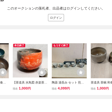
呑み
このオークションの落札者、出品者はログインしてください。
ログイン
本日終了
もうすぐ終了
和食器
【茶道具 水鳥図 赤楽茶碗
陶器 湯呑み セット 煎茶
茶道具 茶碗 和
器 茶
惣才 陶印 ZZ】在銘 抹茶
碗 色絵
茶碗 抹茶碗 陶器
1,000
4,099
1,000
円
円
円
現在
現在
現在
碗 陶器 茶器
なし