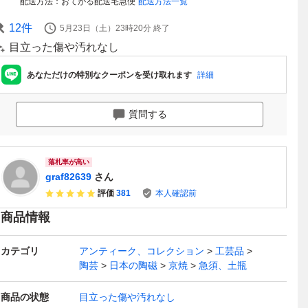
配送方法
おてがる配送宅急便
配送方法一覧
12
件
5月23日（土）23時20分
終了
目立った傷や汚れなし
あなただけの特別なクーポンを受け取れます
詳細
質問する
落札率が高い
graf82639
さん
評価
381
本人確認前
商品情報
カテゴリ
アンティーク、コレクション
工芸品
陶芸
日本の陶磁
京焼
急須、土瓶
商品の状態
目立った傷や汚れなし