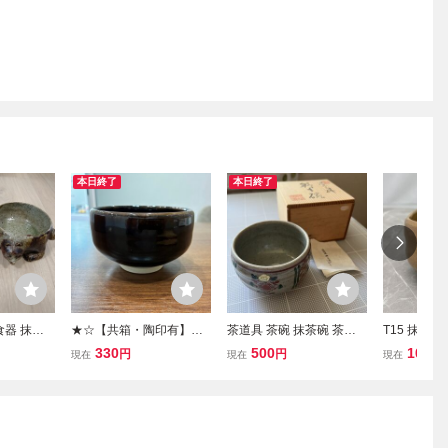
本日終了
本日終了
食器 抹茶
★☆【共箱・陶印有】万
茶道具 茶碗 抹茶碗 茶器
T15 抹茶
 茶器 箱
象 九谷焼 大象窯 天目釉
陶器 共箱
楽焼 茶道具
330
500
100
円
円
円
現在
現在
現在
抹茶茶碗 抹茶碗 茶道具
和食器
茶器 骨董 天目茶碗 黒釉
伝統工芸 和食器 吉祥 現
状品☆★