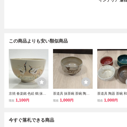
インテリア 湯
この商品よりも安い類似商品
京焼 春楽銘 色絵 鶴 抹茶
茶道具 抹茶碗 茶碗 陶器
茶道具 陶器 茶碗 
碗 茶碗 茶道具 在銘 茶器
和食器 茶器 京焼 方京
抹茶碗 抹茶茶碗 茶
1,100
1,000
1,000
円
円
円
現在
現在
現在
インテリア 陶器 美品
道
今すぐ落札できる商品