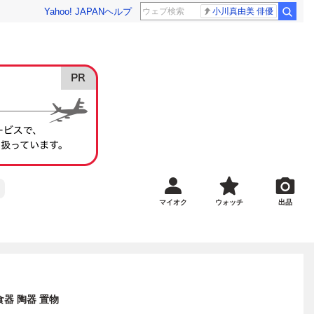
Yahoo! JAPAN
ヘルプ
小川真由美 俳優
マイオク
ウォッチ
出品
食器 陶器 置物